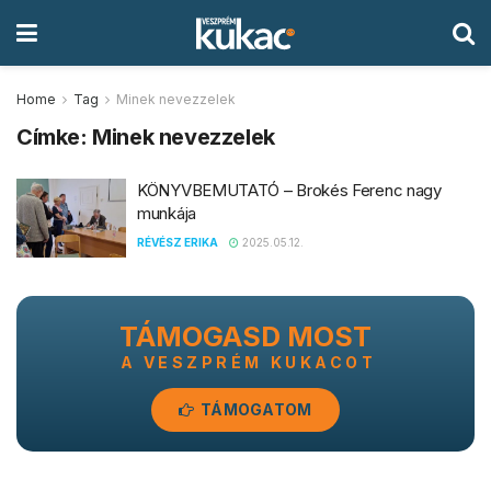
Home
Tag
Minek nevezzelek
Címke:
Minek nevezzelek
KÖNYVBEMUTATÓ – Brokés Ferenc nagy
munkája
RÉVÉSZ ERIKA
2025.05.12.
TÁMOGASD MOST
A VESZPRÉM KUKACOT
TÁMOGATOM