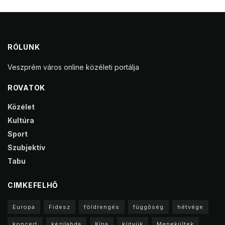
RÓLUNK
Veszprém város online közéleti portálja
ROVATOK
Közélet
Kultúra
Sport
Szubjektív
Tabu
CIMKEFELHŐ
Europa
Fidesz
földrengés
függőség
hétvége
koncert
kézilabda
Kína
kütyük
Menekültek