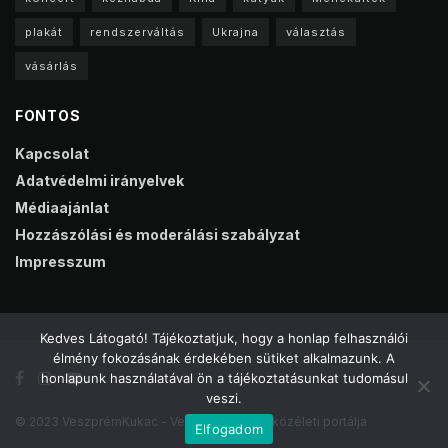
plakát
rendszerváltás
Ukrajna
választás
vásárlás
FONTOS
Kapcsolat
Adatvédelmi irányelvek
Médiaajánlat
Hozzászólási és moderálási szabályzat
Impresszum
Kedves Látogató! Tájékoztatjuk, hogy a honlap felhasználói
élmény fokozásának érdekében sütiket alkalmazunk. A
honlapunk használatával ön a tájékoztatásunkat tudomásul
veszi.
© 2023 VeszprémKukac - Veszprém online közéleti portálja
Elfogadom