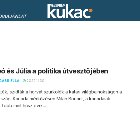
DIAAJÁNLAT
 és Júlia a politika útvesztőjében
GABRIELLA
2022.11.30.
ték, szidták a horvát szurkolók a katari világbajnokságon a
rszág–Kanada mérkőzésen Milan Borjant, a kanadaiak
 Több mint húsz éve ...