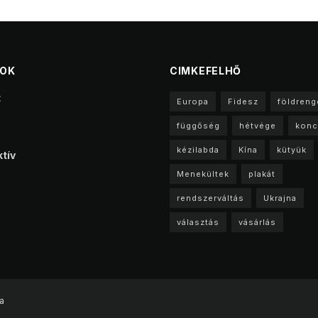
TOK
CIMKEFELHŐ
t
Europa
Fidesz
földreng
függőség
hétvége
konc
kézilabda
Kína
kütyük
tív
Menekültek
plakát
rendszerváltás
Ukrajna
választás
vásárlás
a