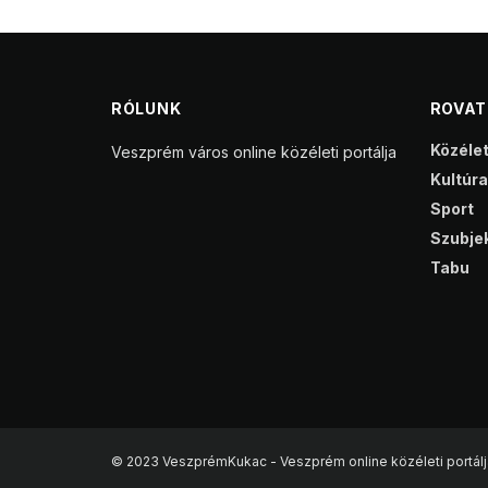
RÓLUNK
ROVA
Közéle
Veszprém város online közéleti portálja
Kultúra
Sport
Szubjek
Tabu
© 2023 VeszprémKukac - Veszprém online közéleti portálj