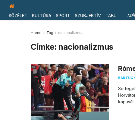
KÖZÉLET
KULTÚRA
SPORT
SZUBJEKTÍV
TABU
MÉ
Home
Tag
nacionalizmus
Címke:
nacionalizmus
Rómeó
BARTUC 
Sérteget
Horváto
kapusát.