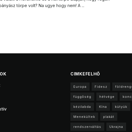
ányász törpe volt? Na ugye hogy nem! A ...
TOK
CIMKEFELHŐ
t
Europa
Fidesz
földreng
függőség
hétvége
konc
kézilabda
Kína
kütyük
tív
Menekültek
plakát
rendszerváltás
Ukrajna