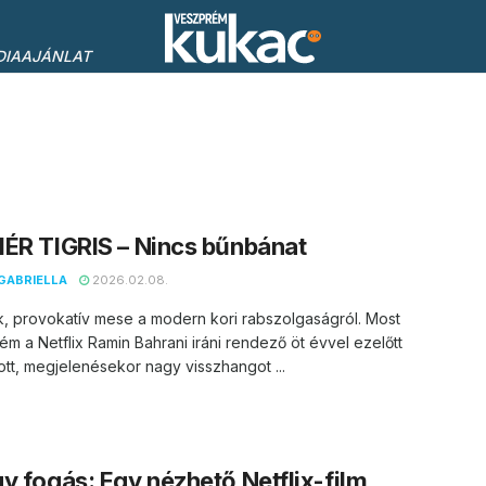
DIAAJÁNLAT
ÉR TIGRIS – Nincs bűnbánat
GABRIELLA
2026.02.08.
, provokatív mese a modern kori rabszolgaságról. Most
ém a Netflix Ramin Bahrani iráni rendező öt évvel ezelőtt
tt, megjelenésekor nagy visszhangot ...
y fogás: Egy nézhető Netflix-film