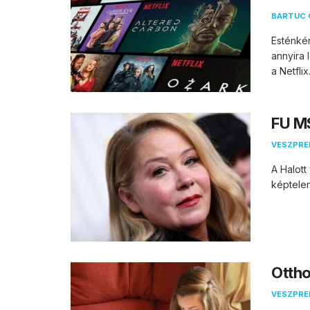
BARTUC 
Esténkén
annyira 
a Netflix. 
FU MS
VESZPR
A Halott
képtelen
Ottho
VESZPR