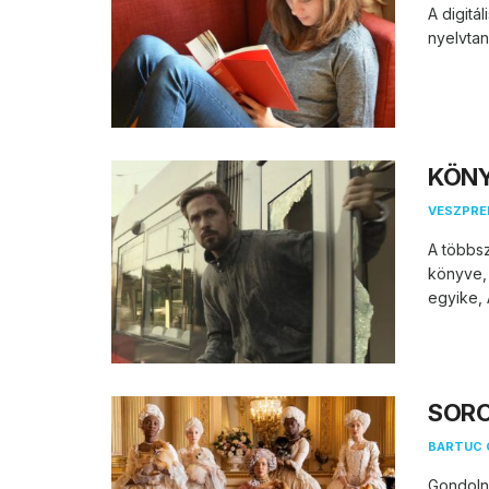
A digitá
nyelvtan
KÖNY
VESZPR
A többs
könyve,
egyike, 
SOROZ
BARTUC 
Gondolná