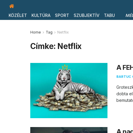
KÖZÉLET
KULTÚRA
SPORT
SZUBJEKTÍV
TABU
MÉ
Home
Tag
Netflix
Címke:
Netflix
A FEH
BARTUC 
Groteszk
dobta el
bemutato
A nag