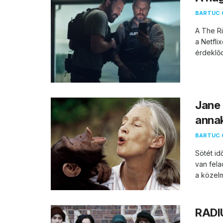
BARTUC 
A The Ri
a Netfli
érdeklőd
Jane 
annak
BARTUC 
Sötét id
van fela
a közelm
RADIU