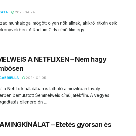
KATA
2025.04.24.
ázad munkajogai mögött olyan nők állnak, akikről ritkán esik
nkönyvekben. A Radium Girls című film egy ...
ELWEIS A NETFLIXEN – Nem hagy
mbösen
GABRIELLA
2024.04.05.
l a Netflix kínálatában is látható a mozikban tavaly
rben bemutatott Semmelweis című játékfilm. A vegyes
fogadtatás ellenére én ...
AMINGKÍNÁLAT – Etetés gyorsan és
t