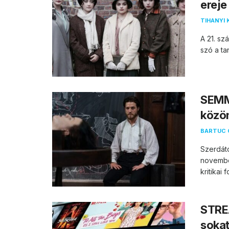
ereje
TIHANYI 
A 21. sz
szó a ta
SEMM
közö
BARTUC 
Szerdátó
novembe
kritikai 
STRE
soka