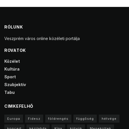
RÓLUNK
Veszprém város online közéleti portálja
ROVATOK
Közélet
Kultúra
Sport
Szubjektív
Tabu
CIMKEFELHŐ
Europa
Fidesz
földrengés
függőség
hétvége
koncert
kézilabda
Kína
kütyük
Menekültek