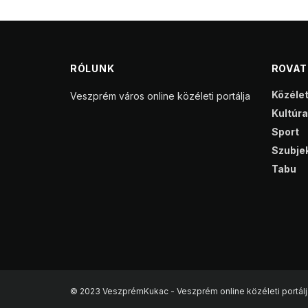
RÓLUNK
ROVA
Közéle
Veszprém város online közéleti portálja
Kultúra
Sport
Szubjek
Tabu
© 2023 VeszprémKukac - Veszprém online közéleti portálj