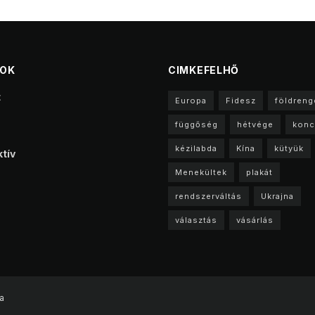
TOK
CIMKEFELHŐ
t
Europa
Fidesz
földreng
függőség
hétvége
konc
kézilabda
Kína
kütyük
tív
Menekültek
plakát
rendszerváltás
Ukrajna
választás
vásárlás
a