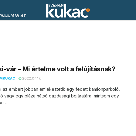
DIAAJÁNLAT
si-vár – Mi értelme volt a felújításnak?
EMKUKAC
2022.04.17.
ak az embert jobban emlékeztetik egy fedett kamionparkoló,
ó vagy egy pláza hátsó gazdasági bejáratára, mintsem egy
i ...