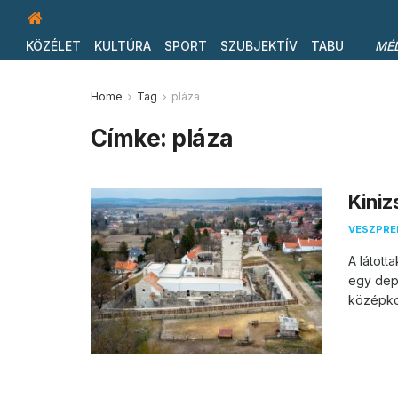
KÖZÉLET
KULTÚRA
SPORT
SZUBJEKTÍV
TABU
MÉ
Home
Tag
pláza
Címke:
pláza
Kiniz
VESZPR
A látott
egy dep
középkor