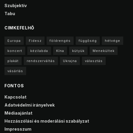
Szubjektív
Tabu
CIMKEFELHŐ
Europa
Fidesz
földrengés
függőség
hétvége
koncert
kézilabda
Kína
kütyük
Menekültek
plakát
rendszerváltás
Ukrajna
választás
vásárlás
FONTOS
Kapcsolat
Adatvédelmi irányelvek
Médiaajánlat
Hozzászólási és moderálási szabályzat
Impresszum