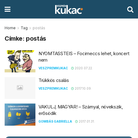
Home
Tag
postás
Címke:
postás
NYOMTASSTEIS – Focimeccs lehet, koncert
nem
VESZPREMKUKAC
2020.07.22.
Trükkös csalás
VESZPREMKUKAC
2017.10.09.
VAKULJ, MAGYAR! – Szárnyal, növekszik,
erősödik
GOMBÁS GABRIELLA
2017.01.31.