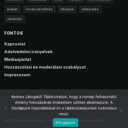
plakát
rendszerváltás
Ukrajna
választás
vásárlás
FONTOS
Kapcsolat
Adatvédelmi irányelvek
Médiaajánlat
Hozzászólási és moderálási szabályzat
Impresszum
Kedves Látogató! Tájékoztatjuk, hogy a honlap felhasználói
élmény fokozásának érdekében sütiket alkalmazunk. A
honlapunk használatával ön a tájékoztatásunkat tudomásul
veszi.
© 2023 VeszprémKukac - Veszprém online közéleti portálja
Elfogadom