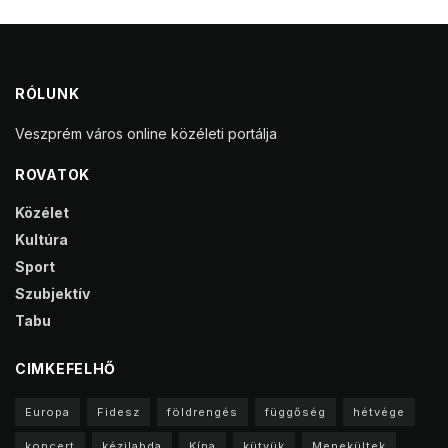
RÓLUNK
Veszprém város online közéleti portálja
ROVATOK
Közélet
Kultúra
Sport
Szubjektív
Tabu
CIMKEFELHŐ
Europa
Fidesz
földrengés
függőség
hétvége
koncert
kézilabda
Kína
kütyük
Menekültek