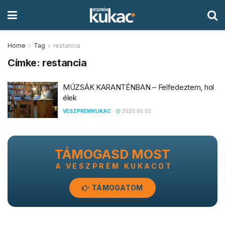
Home
Tag
restancia
Címke:
restancia
MÚZSÁK KARANTÉNBAN – Felfedeztem, hol
élek
VESZPREMKUKAC
2020.05.02.
TÁMOGASD MOST
A VESZPRÉM KUKACOT
TÁMOGATOM