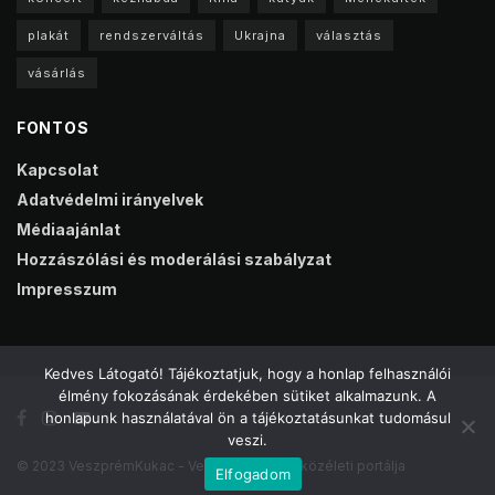
plakát
rendszerváltás
Ukrajna
választás
vásárlás
FONTOS
Kapcsolat
Adatvédelmi irányelvek
Médiaajánlat
Hozzászólási és moderálási szabályzat
Impresszum
Kedves Látogató! Tájékoztatjuk, hogy a honlap felhasználói
élmény fokozásának érdekében sütiket alkalmazunk. A
honlapunk használatával ön a tájékoztatásunkat tudomásul
veszi.
© 2023 VeszprémKukac - Veszprém online közéleti portálja
Elfogadom