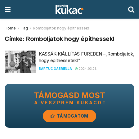
Home
Tag
Romboljatok hogy építhessek!
Címke:
Romboljatok hogy építhessek!
KASSÁK-KIÁLLÍTÁS FÜREDEN –„Romboljatok,
hogy építhessetek!”
BARTUC GABRIELLA
2024.03.21.
TÁMOGASD MOST
A VESZPRÉM KUKACOT
TÁMOGATOM