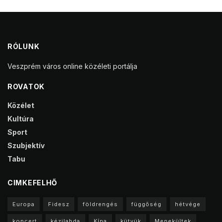
RÓLUNK
Veszprém város online közéleti portálja
ROVATOK
Közélet
Kultúra
Sport
Szubjektív
Tabu
CIMKEFELHŐ
Europa
Fidesz
földrengés
függőség
hétvége
koncert
kézilabda
Kína
kütyük
Menekültek