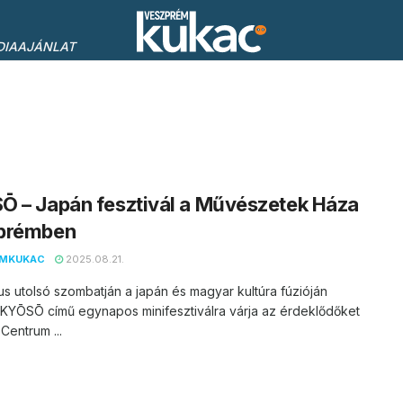
DIAAJÁNLAT
 – Japán fesztivál a Művészetek Háza
prémben
EMKUKAC
2025.08.21.
s utolsó szombatján a japán és magyar kultúra fúzióján
 KYŌSŌ című egynapos minifesztiválra várja az érdeklődőket
Centrum ...