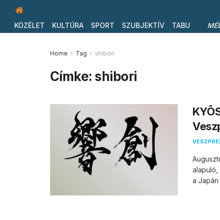
KÖZÉLET
KULTÚRA
SPORT
SZUBJEKTÍV
TABU
MÉ
Home
Tag
shibori
Címke:
shibori
KYŌSŌ
Vesz
VESZPR
Augusztu
alapuló,
a Japán 