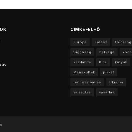
TOK
CIMKEFELHŐ
t
Europa
Fidesz
földreng
függőség
hétvége
konc
kézilabda
Kína
kütyük
tív
Menekültek
plakát
rendszerváltás
Ukrajna
választás
vásárlás
a