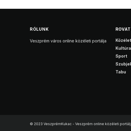
RÓLUNK
ROVA
Közéle
Veszprém város online közéleti portálja
Kultúra
Sport
Szubjek
Tabu
© 2023 VeszprémKukac - Veszprém online közéleti portálj