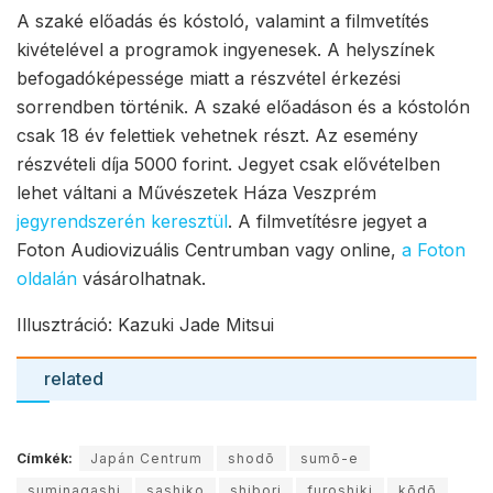
A szaké előadás és kóstoló, valamint a filmvetítés
kivételével a programok ingyenesek. A helyszínek
befogadóképessége miatt a részvétel érkezési
sorrendben történik. A szaké előadáson és a kóstolón
csak 18 év felettiek vehetnek részt. Az esemény
részvételi díja 5000 forint. Jegyet csak elővételben
lehet váltani a Művészetek Háza Veszprém
jegyrendszerén keresztül
. A filmvetítésre jegyet a
Foton Audiovizuális Centrumban vagy online,
a Foton
oldalán
vásárolhatnak.
Illusztráció: Kazuki Jade Mitsui
related
Címkék:
Japán Centrum
shodō
sumō-e
suminagashi
sashiko
shibori
furoshiki
kōdō