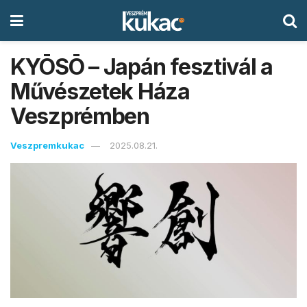
KYŌSŌ – Japán fesztivál a
Művészetek Háza
Veszprémben
Veszpremkukac
2025.08.21.