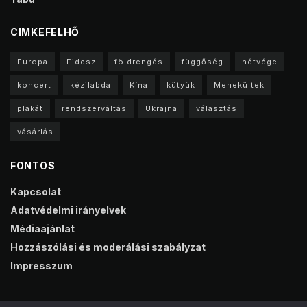
CIMKEFELHŐ
Europa
Fidesz
földrengés
függőség
hétvége
koncert
kézilabda
Kína
kütyük
Menekültek
plakát
rendszerváltás
Ukrajna
választás
vásárlás
FONTOS
Kapcsolat
Adatvédelmi irányelvek
Médiaajánlat
Hozzászólási és moderálási szabályzat
Impresszum