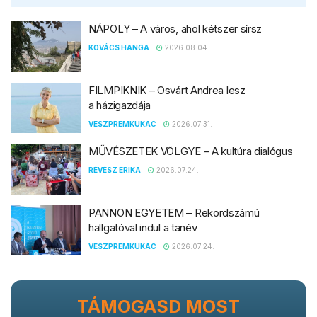
NÁPOLY – A város, ahol kétszer sírsz
KOVÁCS HANGA
2026.08.04.
FILMPIKNIK – Osvárt Andrea lesz
a házigazdája
VESZPREMKUKAC
2026.07.31.
MŰVÉSZETEK VÖLGYE – A kultúra dialógus
RÉVÉSZ ERIKA
2026.07.24.
PANNON EGYETEM – Rekordszámú
hallgatóval indul a tanév
VESZPREMKUKAC
2026.07.24.
TÁMOGASD MOST