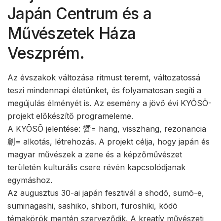
Japán Centrum és a
Művészetek Háza
Veszprém.
Az évszakok változása ritmust teremt, változatossá
teszi mindennapi életünket, és folyamatosan segíti a
megújulás élményét is. Az esemény a jövő évi KYŌSŌ-
projekt előkészítő programeleme.
A KYŌSŌ jelentése:
響
= hang, visszhang, rezonancia
創
= alkotás, létrehozás. A projekt célja, hogy japán és
magyar művészek a zene és a képzőművészet
területén kulturális csere révén kapcsolódjanak
egymáshoz.
Az augusztus 30-ai japán fesztivál a shodō, sumō-e,
suminagashi, sashiko, shibori, furoshiki, kōdō
témakörök mentén szerveződik. A kreatív művészeti