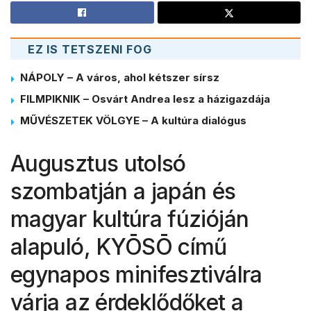
EZ IS TETSZENI FOG
NÁPOLY – A város, ahol kétszer sírsz
FILMPIKNIK – Osvárt Andrea lesz a házigazdája
MŰVÉSZETEK VÖLGYE – A kultúra dialógus
Augusztus utolsó
szombatján a japán és
magyar kultúra fúzióján
alapuló, KYŌSŌ című
egynapos minifesztiválra
várja az érdeklődőket a