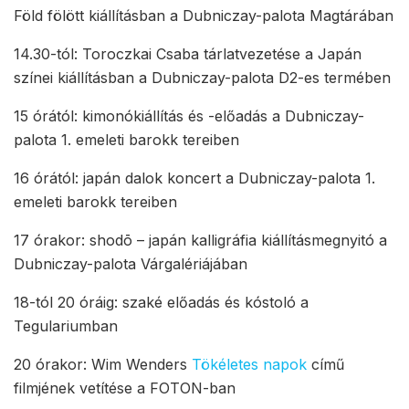
Föld fölött kiállításban a Dubniczay-palota Magtárában
14.30-tól: Toroczkai Csaba tárlatvezetése a Japán
színei kiállításban a Dubniczay-palota D2-es termében
15 órától: kimonókiállítás és -előadás a Dubniczay-
palota 1. emeleti barokk tereiben
16 órától: japán dalok koncert a Dubniczay-palota 1.
emeleti barokk tereiben
17 órakor: shodō – japán kalligráfia kiállításmegnyitó a
Dubniczay-palota Várgalériájában
18-tól 20 óráig: szaké előadás és kóstoló a
Tegulariumban
20 órakor: Wim Wenders
Tökéletes napok
című
filmjének vetítése a FOTON-ban