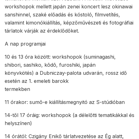
workshopok mellett japán zenei koncert lesz okinawai
sanshinnel, szaké előadás és kóstoló, filmvetítés,
valamint kimonókiállítás, képzőművészeti és fotográfiai
tárlatok várják az érdeklődőket.
A nap programjai
10 és 13 óra között: workshopok (suminagashi,
shibori, sashiko, kōdō, furoshiki, japán
könyvkötés) a Dubniczay-palota udvarán, rossz idő
esetén az 1. emeleti barokk
termekben
11 órakor: sumō-e kiállításmegnyitó az S-stúdióban
14-től 17 óráig: workshopok (a délelőtti tematikákkal és
helyszínen)
14 órától: Czigány Enikő tárlatvezetése az Ég alatt,