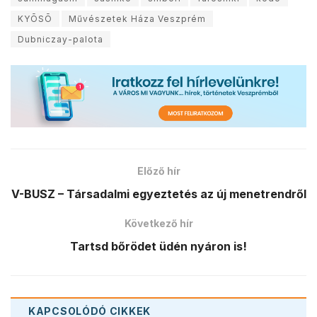
KYŌSŌ
Művészetek Háza Veszprém
Dubniczay-palota
Előző hír
V-BUSZ – Társadalmi egyeztetés az új menetrendről
Következő hír
Tartsd bőrödet üdén nyáron is!
KAPCSOLÓDÓ
CIKKEK