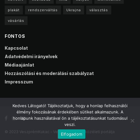
plakát
rendszerváltás
Ukrajna
választás
vásárlás
FONTOS
Kapcsolat
Adatvédelmi irányelvek
Médiaajánlat
Hozzászólási és moderálási szabályzat
Impresszum
Kedves Látogató! Tájékoztatjuk, hogy a honlap felhasználói
élmény fokozásának érdekében sütiket alkalmazunk. A
honlapunk használatával ön a tájékoztatásunkat tudomásul
veszi.
© 2023 VeszprémKukac - Veszprém online közéleti portálja
Elfogadom