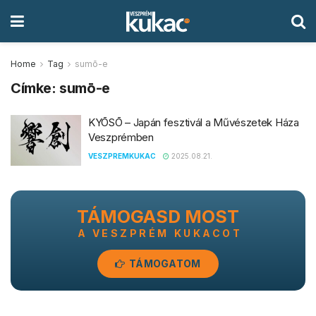
Home
Tag
sumō-e
Címke:
sumō-e
KYŌSŌ – Japán fesztivál a Művészetek Háza
Veszprémben
VESZPREMKUKAC
2025.08.21.
TÁMOGASD MOST
A VESZPRÉM KUKACOT
TÁMOGATOM