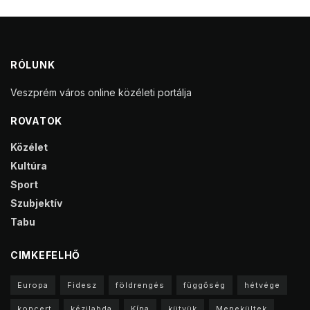
RÓLUNK
Veszprém város online közéleti portálja
ROVATOK
Közélet
Kultúra
Sport
Szubjektív
Tabu
CIMKEFELHŐ
Europa
Fidesz
földrengés
függőség
hétvége
koncert
kézilabda
Kína
kütyük
Menekültek