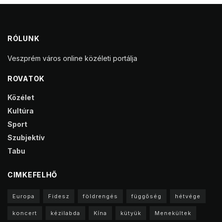
RÓLUNK
Veszprém város online közéleti portálja
ROVATOK
Közélet
Kultúra
Sport
Szubjektív
Tabu
CIMKEFELHŐ
Europa
Fidesz
földrengés
függőség
hétvége
koncert
kézilabda
Kína
kütyük
Menekültek