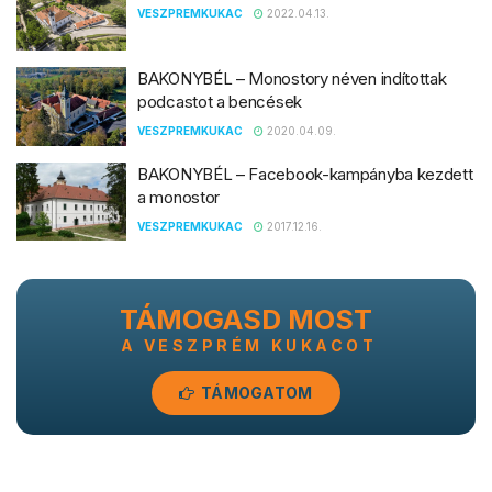
VESZPREMKUKAC
2022.04.13.
BAKONYBÉL – Monostory néven indítottak
podcastot a bencések
VESZPREMKUKAC
2020.04.09.
BAKONYBÉL – Facebook-kampányba kezdett
a monostor
VESZPREMKUKAC
2017.12.16.
TÁMOGASD MOST
A VESZPRÉM KUKACOT
TÁMOGATOM