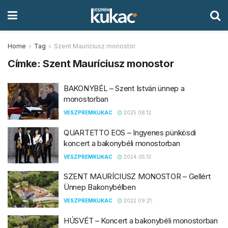
Home
Tag
Szent Mauríciusz monostor
Címke:
Szent Mauríciusz monostor
BAKONYBÉL – Szent István ünnep a
monostorban
VESZPREMKUKAC
2025.08.12.
QUARTETTO EOS – Ingyenes pünkösdi
koncert a bakonybéli monostorban
VESZPREMKUKAC
2024.05.13.
SZENT MAURÍCIUSZ MONOSTOR – Gellért
Ünnep Bakonybélben
VESZPREMKUKAC
2022.09.21.
HÚSVÉT – Koncert a bakonybéli monostorban