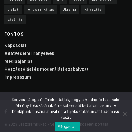
plakát
rendszerváltás
Ukrajna
választás
vásárlás
FONTOS
Kapcsolat
Adatvédelmi irányelvek
Médiaajánlat
Hozzászólási és moderálási szabályzat
Impresszum
Kedves Látogató! Tájékoztatjuk, hogy a honlap felhasználói
élmény fokozásának érdekében sütiket alkalmazunk. A
honlapunk használatával ön a tájékoztatásunkat tudomásul
veszi.
© 2023 VeszprémKukac - Veszprém online közéleti portálja
Elfogadom