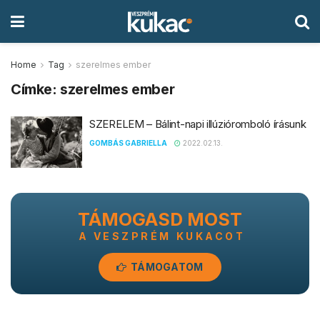
Home
Tag
szerelmes ember
Címke:
szerelmes ember
SZERELEM – Bálint-napi illúzióromboló írásunk
GOMBÁS GABRIELLA
2022.02.13.
TÁMOGASD MOST
A VESZPRÉM KUKACOT
TÁMOGATOM