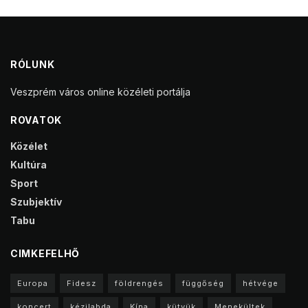
RÓLUNK
Veszprém város online közéleti portálja
ROVATOK
Közélet
Kultúra
Sport
Szubjektív
Tabu
CIMKEFELHŐ
Europa
Fidesz
földrengés
függőség
hétvége
koncert
kézilabda
Kína
kütyük
Menekültek