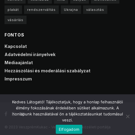
plakát
rendszerváltás
Ukrajna
választás
vásárlás
FONTOS
Kapcsolat
Adatvédelmi irányelvek
Médiaajánlat
Hozzászólási és moderálási szabályzat
Impresszum
Kedves Látogató! Tájékoztatjuk, hogy a honlap felhasználói
élmény fokozásának érdekében sütiket alkalmazunk. A
honlapunk használatával ön a tájékoztatásunkat tudomásul
veszi.
© 2023 VeszprémKukac - Veszprém online közéleti portálja
Elfogadom