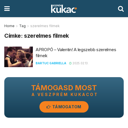
Home
Tag
szerelmes filmek
Címke:
szerelmes filmek
APROPÓ – Valentin! A legszebb szerelmes
filmek
BARTUC GABRIELLA
2025.02.13.
TÁMOGASD MOST
A VESZPRÉM KUKACOT
TÁMOGATOM