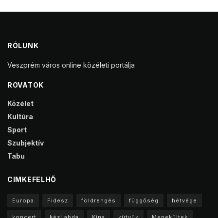
RÓLUNK
Veszprém város online közéleti portálja
ROVATOK
Közélet
Kultúra
Sport
Szubjektív
Tabu
CIMKEFELHŐ
Europa
Fidesz
földrengés
függőség
hétvége
koncert
kézilabda
Kína
kütyük
Menekültek