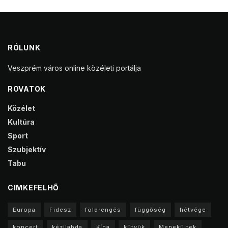
RÓLUNK
Veszprém város online közéleti portálja
ROVATOK
Közélet
Kultúra
Sport
Szubjektív
Tabu
CIMKEFELHŐ
Europa
Fidesz
földrengés
függőség
hétvége
koncert
kézilabda
Kína
kütyük
Menekültek