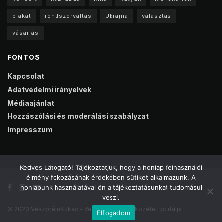
plakát
rendszerváltás
Ukrajna
választás
vásárlás
FONTOS
Kapcsolat
Adatvédelmi irányelvek
Médiaajánlat
Hozzászólási és moderálási szabályzat
Impresszum
Kedves Látogató! Tájékoztatjuk, hogy a honlap felhasználói
élmény fokozásának érdekében sütiket alkalmazunk. A
honlapunk használatával ön a tájékoztatásunkat tudomásul
veszi.
© 2023 VeszprémKukac - Veszprém online közéleti portálja
Elfogadom