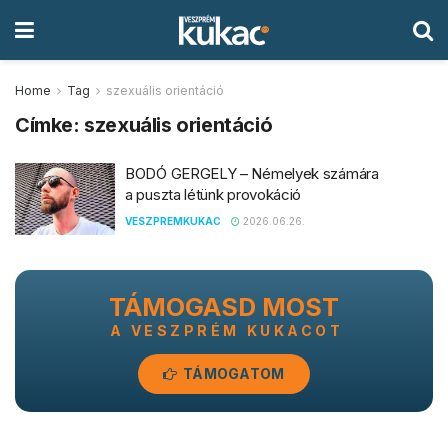
Home
Tag
szexuális orientáció
Címke:
szexuális orientáció
BODÓ GERGELY – Némelyek számára
a puszta létünk provokáció
VESZPREMKUKAC
2026.06.26.
TÁMOGASD MOST
A VESZPRÉM KUKACOT
TÁMOGATOM