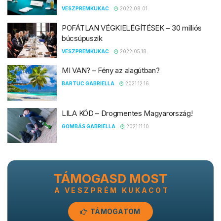
VESZPREMKUKAC
2022.08.01.
POFÁTLAN VÉGKIELÉGÍTÉSEK – 30 milliós
búcsúpuszik
VESZPREMKUKAC
2022.05.18.
MI VAN? – Fény az alagútban?
BARTUC GABRIELLA
2021.12.16.
LILA KÖD – Drogmentes Magyarország!
GOMBÁS GABRIELLA
2021.11.10.
TÁMOGASD MOST
A VESZPRÉM KUKACOT
TÁMOGATOM