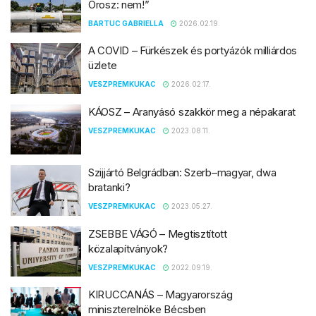
Orosz: nem!”
BARTUC GABRIELLA
2026.02.19.
A COVID – Fürkészek és portyázók milliárdos
üzlete
VESZPREMKUKAC
2026.02.17.
KÁOSZ – Aranyásó szakkör meg a népakarat
VESZPREMKUKAC
2023.08.11.
Szijjártó Belgrádban: Szerb–magyar, dwa
bratanki?
VESZPREMKUKAC
2023.05.27.
ZSEBBE VÁGÓ – Megtisztított
közalapítványok?
VESZPREMKUKAC
2022.09.19.
KIRUCCANÁS – Magyarország
miniszterelnöke Bécsben