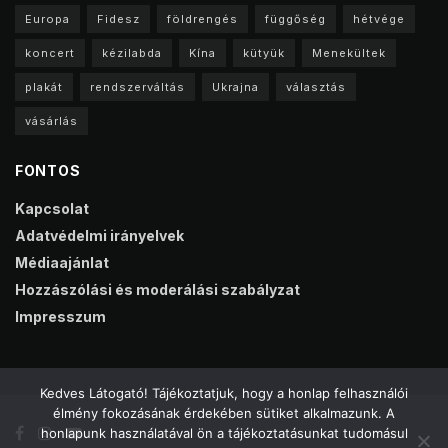
Europa
Fidesz
földrengés
függőség
hétvége
koncert
kézilabda
Kína
kütyük
Menekültek
plakát
rendszerváltás
Ukrajna
választás
vásárlás
FONTOS
Kapcsolat
Adatvédelmi irányelvek
Médiaajánlat
Hozzászólási és moderálási szabályzat
Impresszum
Kedves Látogató! Tájékoztatjuk, hogy a honlap felhasználói
élmény fokozásának érdekében sütiket alkalmazunk. A
honlapunk használatával ön a tájékoztatásunkat tudomásul