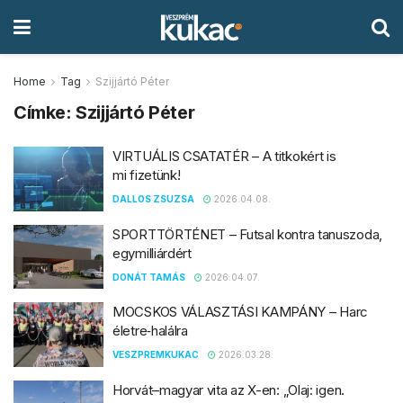
Home
Tag
Szijjártó Péter
Címke:
Szijjártó Péter
VIRTUÁLIS CSATATÉR – A titkokért is
mi fizetünk!
DALLOS ZSUZSA
2026.04.08.
SPORTTÖRTÉNET – Futsal kontra tanuszoda,
egymilliárdért
DONÁT TAMÁS
2026.04.07.
MOCSKOS VÁLASZTÁSI KAMPÁNY – Harc
életre‑halálra
VESZPREMKUKAC
2026.03.28.
Horvát–magyar vita az X-en: „Olaj: igen.