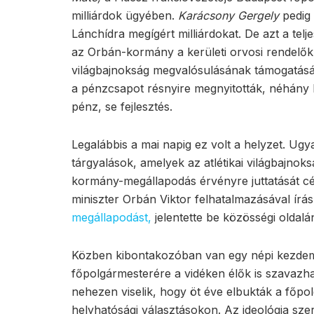
milliárdok ügyében.
Karácsony Gergely
pedig 
Lánchídra megígért milliárdokat. De azt a telje
az Orbán-kormány a kerületi orvosi rendelők di
világbajnokság megvalósulásának támogatásá
a pénzcsapot résnyire megnyitották, néhány ke
pénz, se fejlesztés.
Legalábbis a mai napig ez volt a helyzet. Ugya
tárgyalások, amelyek az atlétikai világbajnok
kormány-megállapodás érvényre juttatását cé
miniszter Orbán Viktor felhatalmazásával írá
megállapodást,
jelentette be közösségi oldal
Közben kibontakozóban van egy népi kezdem
főpolgármesterére a vidéken élők is szavazh
nehezen viselik, hogy öt éve elbukták a főpol
helyhatósági választásokon. Az ideológia szer