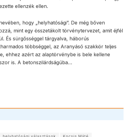
ette ellenzék ellen.
nevében, hogy „helyhatósági”. De még bőven
zzá, mint egy összetákolt törvénytervezet, amit éjfél
ül. És sürgősséggel tárgyalva, háborús
tharmados többséggel, az Aranyásó szakkör teljes
, ehhez azért az alaptörvénybe is bele kellene
dszor is. A betonszilárdságúba…
helyhatósági választások
Kocsis Máté