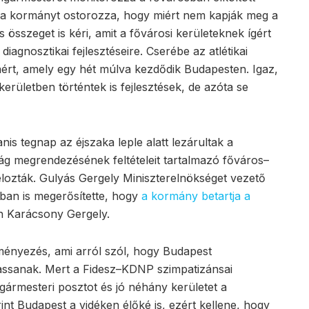
a kormányt ostorozza, hogy miért nem kapják meg a
s összeget is kéri, amit a fővárosi kerületeknek ígért
agnosztikai fejlesztéseire. Cserébe az atlétikai
ért, amely egy hét múlva kezdődik Budapesten. Igaz,
rületben történtek is fejlesztések, de azóta se
nis tegnap az éjszaka leple alatt lezárultak a
ság megrendezésének feltételeit tartalmazó főváros–
lozták. Gulyás Gergely Miniszterelnökséget vezető
sban is megerősítette, hogy
a kormány betartja a
án Karácsony Gergely.
ényezés, ami arról szól, hogy Budapest
assanak. Mert a Fidesz–KDNP szimpatizánsai
gármesteri posztot és jó néhány kerületet a
int Budapest a vidéken élőké is, ezért kellene, hogy