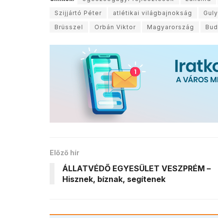
Szijjártó Péter
atlétikai világbajnokság
Guly
Brüsszel
Orbán Viktor
Magyarország
Bud
Előző hír
ÁLLATVÉDŐ EGYESÜLET VESZPRÉM –
Hisznek, bíznak, segítenek