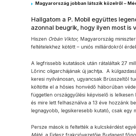
Magyarország jobban látszik közelről – Méd
Hallgatom a P. Mobil együttes legen
azonnal beugrik, hogy ilyen most i
Hiszen
Orbán Viktor,
Magyarország minisztere
feltételekhez kötött – uniós milliárdokról érd
A legfrissebb kutatások után rátaláltak 27 mi
Lőrinc oligarchájának új jachtja. A külgazdas
keresi nyilvánosan, ugyancsak Brüsszeltől tu
költötte el a hősies honvédő háborúban véde
független országgyűlési képviselő is lelkesen 
és mire lett felhasználva a 13 éve hozzánk b
legnagyobb, legsikeresebb kutató, csak egy m
Persze mások is feltették a kulcskérdést eg
Máté,
a Fidesz frakcióvezetője Budapest főpo