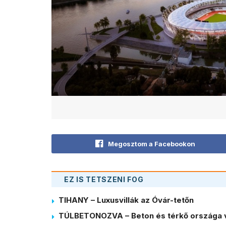
Megosztom a Facebookon
EZ IS TETSZENI FOG
TIHANY – Luxusvillák az Óvár-tetőn
TÚLBETONOZVA – Beton és térkő országa 