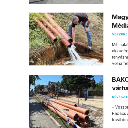
Magya
Média
VESZPR
Mit muta
akkucég
tanyázn
volna fel.
BAKO
várha
RÉVÉSZ E
– Veszpr
Radács A
továbbra 