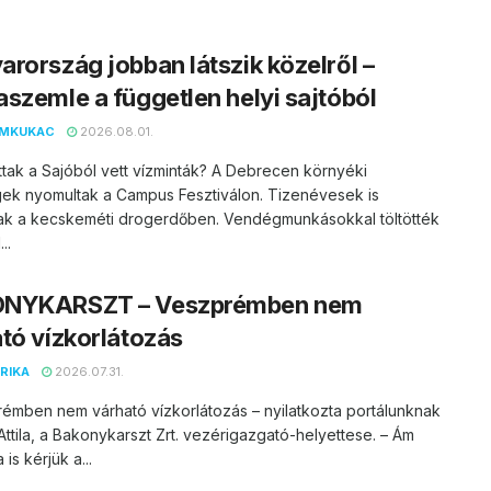
rország jobban látszik közelről –
szemle a független helyi sajtóból
EMKUKAC
2026.08.01.
ttak a Sajóból vett vízminták? A Debrecen környéki
ek nyomultak a Campus Fesztiválon. Tizenévesek is
ak a kecskeméti drogerdőben. Vendégmunkásokkal töltötték
..
NYKARSZT – Veszprémben nem
tó vízkorlátozás
RIKA
2026.07.31.
émben nem várható vízkorlátozás – nyilatkozta portálunknak
ttila, a Bakonykarszt Zrt. vezérigazgató-helyettese. – Ám
is kérjük a...