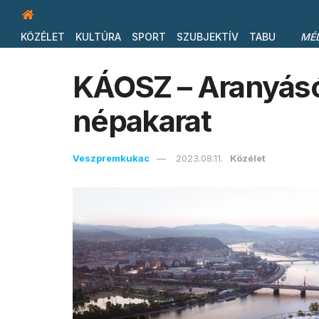
KÖZÉLET
KULTÚRA
SPORT
SZUBJEKTÍV
TABU
MÉ
KÁOSZ – Aranyásó
népakarat
Veszpremkukac
2023.08.11.
Közélet