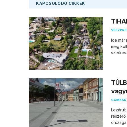
KAPCSOLÓDÓ
CIKKEK
TIHAN
VESZPR
Ide már 
meg koll
szerkesz
TÚLB
vagy
GOMBÁS 
Lezárul
részéről
országa 