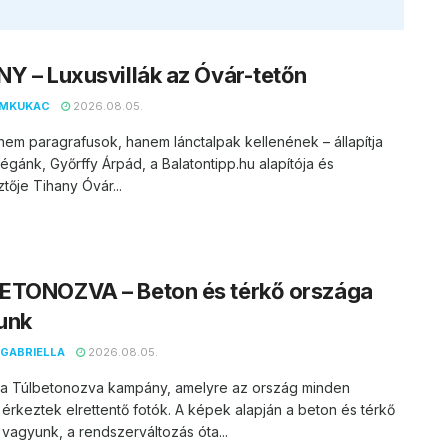
Y – Luxusvillák az Óvár-tetőn
EMKUKAC
2026.08.05.
nem paragrafusok, hanem lánctalpak kellenének – állapítja
égánk, Győrffy Árpád, a Balatontipp.hu alapítója és
tője Tihany Óvár...
ETONOZVA – Beton és térkő országa
unk
GABRIELLA
2026.08.05.
t a Túlbetonozva kampány, amelyre az ország minden
 érkeztek elrettentő fotók. A képek alapján a beton és térkő
vagyunk, a rendszerváltozás óta...