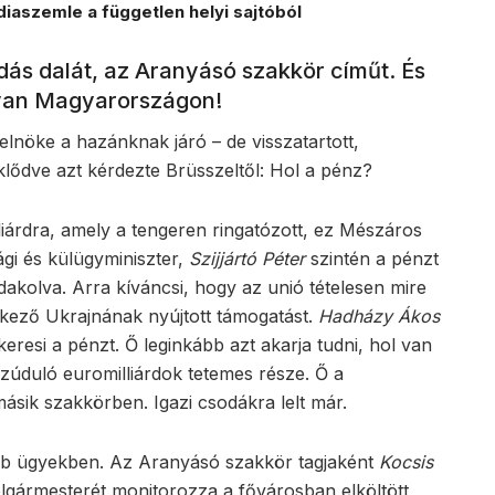
iaszemle a független helyi sajtóból
dás dalát, az Aranyásó szakkör címűt. És
s van Magyarországon!
lnöke a hazánknak járó – de visszatartott,
eklődve azt kérdezte Brüsszeltől: Hol a pénz?
lliárdra, amely a tengeren ringatózott, ez Mészáros
ági és külügyminiszter,
Szijjártó Péter
szintén a pénzt
dakolva. Arra kíváncsi, hogy az unió tételesen mire
kező Ukrajnának nyújtott támogatást.
Hadházy Ákos
keresi a pénzt. Ő leginkább azt akarja tudni, hol van
ezúduló euromilliárdok tetemes része. Ő a
ásik szakkörben. Igazi csodákra lelt már.
yéb ügyekben. Az Aranyásó szakkör tagjaként
Kocsis
lgármesterét monitorozza a fővárosban elköltött