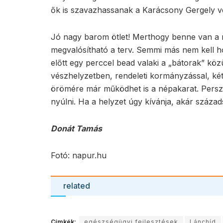
ők is szavazhassanak a Karácsony Gergely vez
Jó nagy barom ötlet! Merthogy benne van a 
megvalósítható a terv. Semmi más nem kell ho
előtt egy perccel bead valaki a „bátorak” köz
vészhelyzetben, rendeleti kormányzással, ké
örömére már működhet is a népakarat. Persze
nyúlni. Ha a helyzet úgy kívánja, akár száza
Donát Tamás
Fotó: napur.hu
related
Címkék:
egészségügyi fejlesztések
Lánchíd