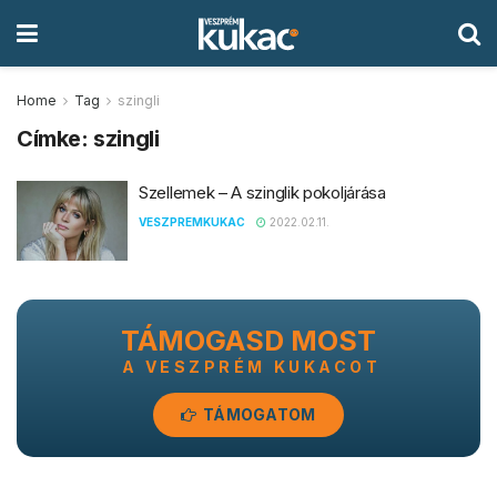
Home
Tag
szingli
Címke:
szingli
Szellemek – A szinglik pokoljárása
VESZPREMKUKAC
2022.02.11.
TÁMOGASD MOST
A VESZPRÉM KUKACOT
TÁMOGATOM