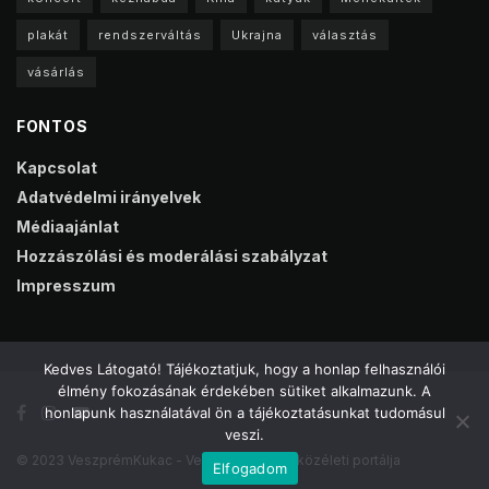
plakát
rendszerváltás
Ukrajna
választás
vásárlás
FONTOS
Kapcsolat
Adatvédelmi irányelvek
Médiaajánlat
Hozzászólási és moderálási szabályzat
Impresszum
Kedves Látogató! Tájékoztatjuk, hogy a honlap felhasználói
élmény fokozásának érdekében sütiket alkalmazunk. A
honlapunk használatával ön a tájékoztatásunkat tudomásul
veszi.
© 2023 VeszprémKukac - Veszprém online közéleti portálja
Elfogadom