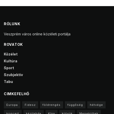
RÓLUNK
Veszprém város online közéleti portálja
ROVATOK
Közélet
Kultúra
Sport
Szubjektív
Tabu
CIMKEFELHŐ
Europa
Fidesz
földrengés
függőség
hétvége
koncert
kézilabda
Kína
kütyük
Menekültek