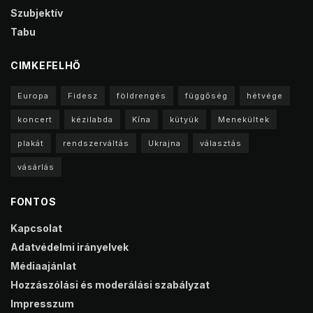
Szubjektív
Tabu
CIMKEFELHŐ
Europa
Fidesz
földrengés
függőség
hétvége
koncert
kézilabda
Kína
kütyük
Menekültek
plakát
rendszerváltás
Ukrajna
választás
vásárlás
FONTOS
Kapcsolat
Adatvédelmi irányelvek
Médiaajánlat
Hozzászólási és moderálási szabályzat
Impresszum