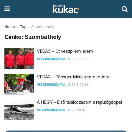
Home
Tag
Szombathely
Címke:
Szombathely
VEDAC – Öt veszprémi érem
VESZPREMKUKAC
2019.03.09.
VEDAC – Péringer Márk szintet dobott
VESZPREMKUKAC
2018.05.28.
A HEGY – Első találkozásom a repülőgéppel
VESZPREMKUKAC
2017.11.07.