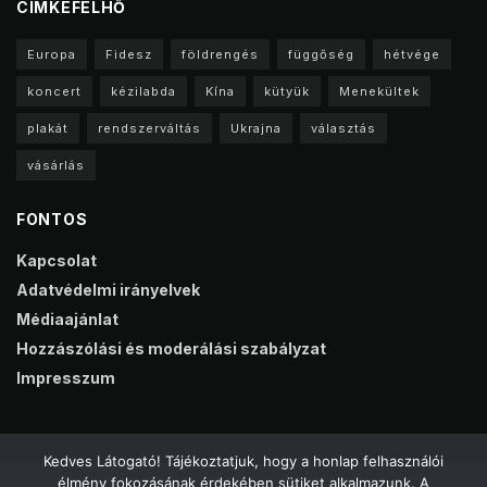
CIMKEFELHŐ
Europa
Fidesz
földrengés
függőség
hétvége
koncert
kézilabda
Kína
kütyük
Menekültek
plakát
rendszerváltás
Ukrajna
választás
vásárlás
FONTOS
Kapcsolat
Adatvédelmi irányelvek
Médiaajánlat
Hozzászólási és moderálási szabályzat
Impresszum
Kedves Látogató! Tájékoztatjuk, hogy a honlap felhasználói
élmény fokozásának érdekében sütiket alkalmazunk. A