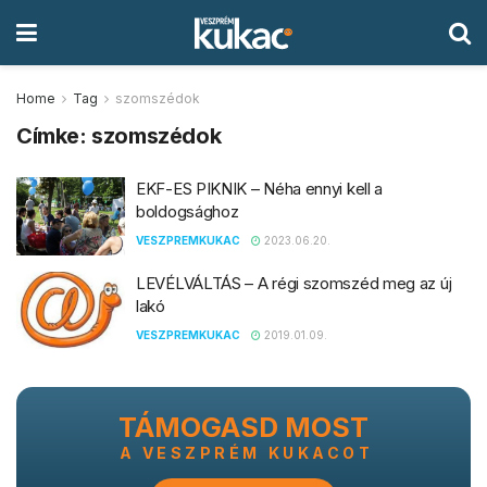
Home
Tag
szomszédok
Címke:
szomszédok
EKF-ES PIKNIK – Néha ennyi kell a
boldogsághoz
VESZPREMKUKAC
2023.06.20.
LEVÉLVÁLTÁS – A régi szomszéd meg az új
lakó
VESZPREMKUKAC
2019.01.09.
TÁMOGASD MOST
A VESZPRÉM KUKACOT