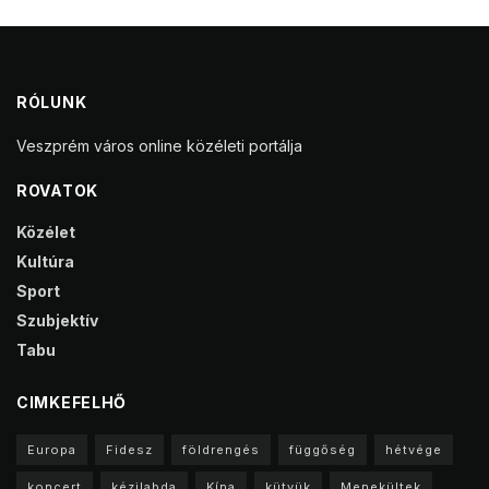
RÓLUNK
Veszprém város online közéleti portálja
ROVATOK
Közélet
Kultúra
Sport
Szubjektív
Tabu
CIMKEFELHŐ
Europa
Fidesz
földrengés
függőség
hétvége
koncert
kézilabda
Kína
kütyük
Menekültek