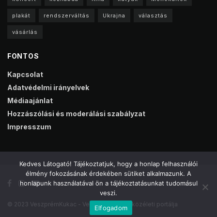
plakát
rendszerváltás
Ukrajna
választás
vásárlás
FONTOS
Kapcsolat
Adatvédelmi irányelvek
Médiaajánlat
Hozzászólási és moderálási szabályzat
Impresszum
Kedves Látogató! Tájékoztatjuk, hogy a honlap felhasználói
élmény fokozásának érdekében sütiket alkalmazunk. A
honlapunk használatával ön a tájékoztatásunkat tudomásul
veszi.
© 2023 VeszprémKukac - Veszprém online közéleti portálja
Elfogadom