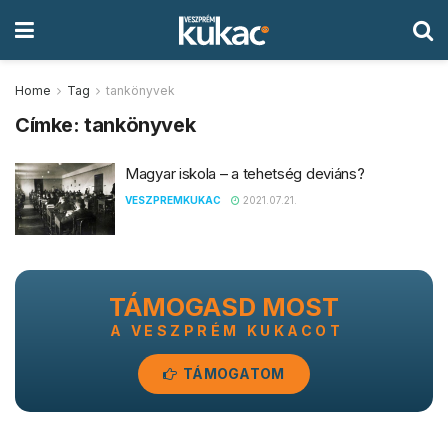
Home
Tag
tankönyvek
Címke:
tankönyvek
Magyar iskola – a tehetség deviáns?
VESZPREMKUKAC
2021.07.21.
TÁMOGASD MOST
A VESZPRÉM KUKACOT
TÁMOGATOM