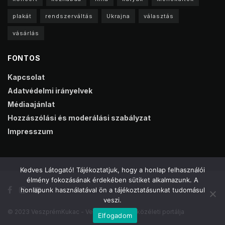
plakát
rendszerváltás
Ukrajna
választás
vásárlás
FONTOS
Kapcsolat
Adatvédelmi irányelvek
Médiaajánlat
Hozzászólási és moderálási szabályzat
Impresszum
Kedves Látogató! Tájékoztatjuk, hogy a honlap felhasználói
élmény fokozásának érdekében sütiket alkalmazunk. A
honlapunk használatával ön a tájékoztatásunkat tudomásul
veszi.
© 2023 VeszprémKukac - Veszprém online közéleti portálja
Elfogadom