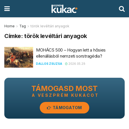
Home
Tag
török levéltári anyagok
Címke:
török levéltári anyagok
MOHÁCS 500 – Hogyan lett a hősies
ellenállásból nemzeti sorstragédia?
DALLOS ZSUZSA
2026.05.29.
TÁMOGASD MOST
A VESZPRÉM KUKACOT
TÁMOGATOM