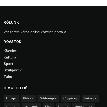
RÓLUNK
Veszprém város online közéleti portálja
ROVATOK
Közélet
Kultúra
Sport
Szubjektív
Tabu
CIMKEFELHŐ
Europa
Fidesz
földrengés
függőség
hétvége
koncert
kézilabda
Kína
kütyük
Menekültek