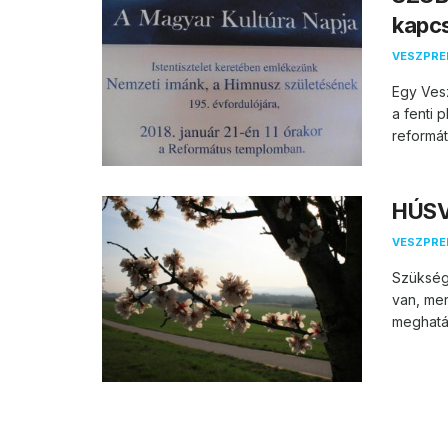
kapc
VESZPR
Egy Ves
a fenti 
reformát
HÚSV
VESZPR
Szükség
van, mer
meghatár