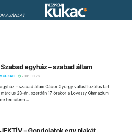
DIAAJÁNLAT
 Szabad egyház – szabad állam
EMKUKAC
2018.03.26.
gyház – szabad állam Gábor György vallásfilozófus tart
 március 28-án, szerdán 17 órakor a Lovassy Gimnázium
e termében ...
JEKTÍV – Gondolatok egy plakát