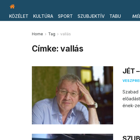
KÖZÉLET
KULTÚRA
SPORT
SZUBJEKTÍV
TABU
MÉ
Home
Tag
vallás
Címke:
vallás
JÉT –
VESZPR
Szabad e
előadást
ének-zen
SZUB