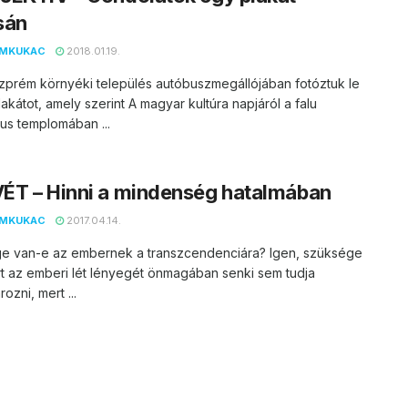
sán
EMKUKAC
2018.01.19.
zprém környéki település autóbuszmegállójában fotóztuk le
plakátot, amely szerint A magyar kultúra napjáról a falu
us templomában ...
ÉT – Hinni a mindenség hatalmában
EMKUKAC
2017.04.14.
e van-e az embernek a transzcendenciára? Igen, szüksége
t az emberi lét lényegét önmagában senki sem tudja
ozni, mert ...