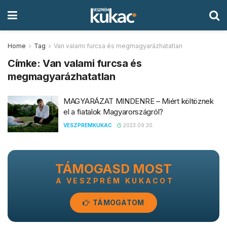
Home
Tag
Van valami furcsa és megmagyarázhatatlan
Címke:
Van valami furcsa és
megmagyarázhatatlan
MAGYARÁZAT MINDENRE – Miért költöznek
el a fiatalok Magyarországról?
VESZPREMKUKAC
2023.09.30.
TÁMOGASD MOST
A VESZPRÉM KUKACOT
TÁMOGATOM