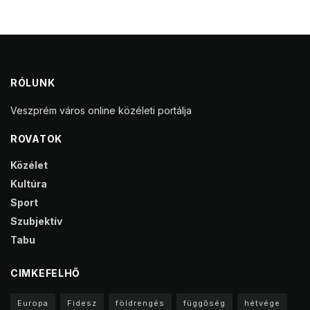
RÓLUNK
Veszprém város online közéleti portálja
ROVATOK
Közélet
Kultúra
Sport
Szubjektív
Tabu
CIMKEFELHŐ
Europa
Fidesz
földrengés
függőség
hétvége