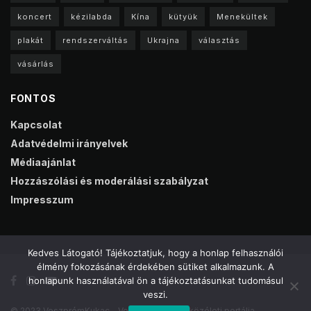
koncert
kézilabda
Kína
kütyük
Menekültek
plakát
rendszerváltás
Ukrajna
választás
vásárlás
FONTOS
Kapcsolat
Adatvédelmi irányelvek
Médiaajánlat
Hozzászólási és moderálási szabályzat
Impresszum
Kedves Látogató! Tájékoztatjuk, hogy a honlap felhasználói
élmény fokozásának érdekében sütiket alkalmazunk. A
honlapunk használatával ön a tájékoztatásunkat tudomásul
veszi.
© 2023 VeszprémKukac - Veszprém online közéleti portálja