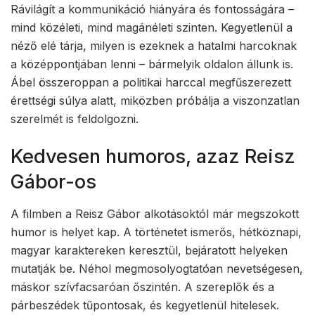
Rávilágít a kommunikáció hiányára és fontosságára –
mind közéleti, mind magánéleti szinten. Kegyetlenül a
néző elé tárja, milyen is ezeknek a hatalmi harcoknak
a középpontjában lenni – bármelyik oldalon állunk is.
Ábel összeroppan a politikai harccal megfűszerezett
érettségi súlya alatt, miközben próbálja a viszonzatlan
szerelmét is feldolgozni.
Kedvesen humoros, azaz Reisz
Gábor-os
A filmben a Reisz Gábor alkotásoktól már megszokott
humor is helyet kap. A történetet ismerős, hétköznapi,
magyar karaktereken keresztül, bejáratott helyeken
mutatják be. Néhol megmosolyogtatóan nevetségesen,
máskor szívfacsaróan őszintén. A szereplők és a
párbeszédek tűpontosak, és kegyetlenül hitelesek.