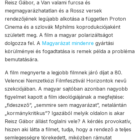
Reisz Gábor, a Van valami furcsa és
megmagyarázhatatlan és a Rossz versek
rendezőjének legújabb alkotása a független Proton
Cinema és a szlovák Mphilms koprodukciójaként
született meg. A film a magyar polarizáltságot
dolgozza fel. A
Magyarázat mindenre
gyártási
körülményei és fogadtatása is remek példa a probléma
bemutatására.
A film megnyerte a legjobb filmnek járó díjat a 80.
Velencei Nemzetközi Filmfesztivál Horizontok nevű
szekciójában. A magyar sajtóban azonban nagyobb
figyelmet kapott a film ideológiájának a megfejtése:
„fideszező”, „semmire sem magyarázat”, netalántán
„kormánykritikus”? Igazából melyik oldalon is akar
Reisz Gábor állást foglalni vele? A kérdés provokatív,
hiszen aki látta a filmet, tudja, hogy a rendező a teljes
semlegességre törekedett, miközben rámutat