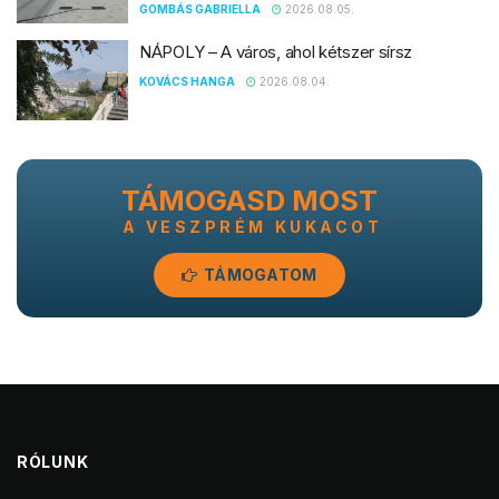
GOMBÁS GABRIELLA
2026.08.05.
NÁPOLY – A város, ahol kétszer sírsz
KOVÁCS HANGA
2026.08.04.
TÁMOGASD MOST
A VESZPRÉM KUKACOT
TÁMOGATOM
RÓLUNK