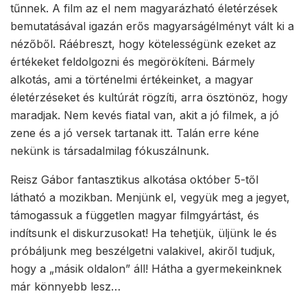
tűnnek. A film az el nem magyarázható életérzések
bemutatásával igazán erős magyarságélményt vált ki a
nézőből. Ráébreszt, hogy kötelességünk ezeket az
értékeket feldolgozni és megörökíteni. Bármely
alkotás, ami a történelmi értékeinket, a magyar
életérzéseket és kultúrát rögzíti, arra ösztönöz, hogy
maradjak. Nem kevés fiatal van, akit a jó filmek, a jó
zene és a jó versek tartanak itt. Talán erre kéne
nekünk is társadalmilag fókuszálnunk.
Reisz Gábor fantasztikus alkotása október 5-től
látható a mozikban. Menjünk el, vegyük meg a jegyet,
támogassuk a független magyar filmgyártást, és
indítsunk el diskurzusokat! Ha tehetjük, üljünk le és
próbáljunk meg beszélgetni valakivel, akiről tudjuk,
hogy a „másik oldalon” áll! Hátha a gyermekeinknek
már könnyebb lesz…