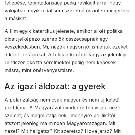
fellépése, tapintatlansága pedig rávilágít arra, hogy
valójában egyik oldal sem szeretné őszintén megérteni
a másikat.
A film egyik katartikus jelenete, amikor a két politikai
oldalt jelképező szereplők összecsapnak egy
veszekedésben. Mi, nézők nagyon jól ismerjük ezeket
a konfrontációkat. A felek a korábbi vagy az jelenlegi
rendszer okozta sérelmektől pedig nem képesek
másra, mint önérvényesítésre.
Az igazi áldozat: a gyerek
A polarizáltság nem csak magyar és nem új keletű
probléma. A Magyarázat mindenre felnyitja a néző
szemét, és megmutatja neki, mennyire politikától
átszőtt jelenleg ma minden Magyarországon. Mit
nézel? Mit hallgatsz? Kit szeretsz? Hova jársz? Mit