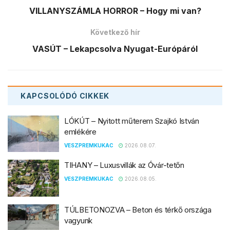
VILLANYSZÁMLA HORROR – Hogy mi van?
Következő hír
VASÚT – Lekapcsolva Nyugat-Európáról
KAPCSOLÓDÓ
CIKKEK
LÓKÚT – Nyitott műterem Szajkó István
emlékére
VESZPREMKUKAC
2026.08.07.
TIHANY – Luxusvillák az Óvár-tetőn
VESZPREMKUKAC
2026.08.05.
TÚLBETONOZVA – Beton és térkő országa
vagyunk