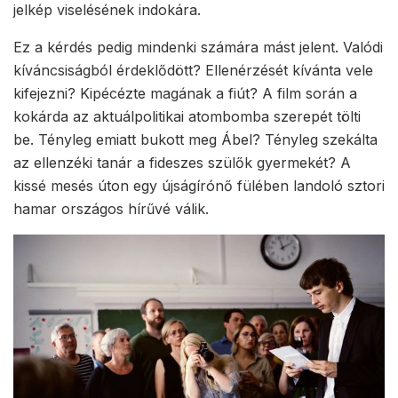
jelkép viselésének indokára.
Ez a kérdés pedig mindenki számára mást jelent. Valódi
kíváncsiságból érdeklődött? Ellenérzését kívánta vele
kifejezni? Kipécézte magának a fiút? A film során a
kokárda az aktuálpolitikai atombomba szerepét tölti
be. Tényleg emiatt bukott meg Ábel? Tényleg szekálta
az ellenzéki tanár a fideszes szülők gyermekét? A
kissé mesés úton egy újságírónő fülében landoló sztori
hamar országos hírűvé válik.