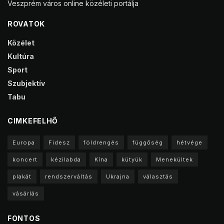
Veszprém város online közéleti portálja
ROVATOK
Közélet
Kultúra
Sport
Szubjektív
Tabu
CIMKEFELHŐ
Europa
Fidesz
földrengés
függőség
hétvége
koncert
kézilabda
Kína
kütyük
Menekültek
plakát
rendszerváltás
Ukrajna
választás
vásárlás
FONTOS