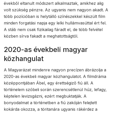
évekből eltanult módszert alkalmaztak, amikhez alig
volt szükség pénzre. Az ugyanis nem nagyon akadt. A
több pozícióban is helytálló színészekkel készült film
minden forgatási napja egy lelki hullámvasúttal ért fel.
A stáb nem csak fizikailag fáradt el, de több felvétel
közben sírva fakadt a meghatottságtól.
2020-as évekbeli magyar
közhangulat
A Magyarázat mindenre nagyon precízen ábrázolja a
2020-as évekbeli magyar közhangulatot. A filmdráma
középpontjában Ábel, egy érettségiző fiú áll. A
történelem szóbeli során szerencsétlenül húz, lefagy,
képtelen levizsgázni, ezért megbuktatják. A
bonyodalmat a történetben a fiú zakóján felejtett
kokárda okozza, a töritanára ugyanis rákérdez a