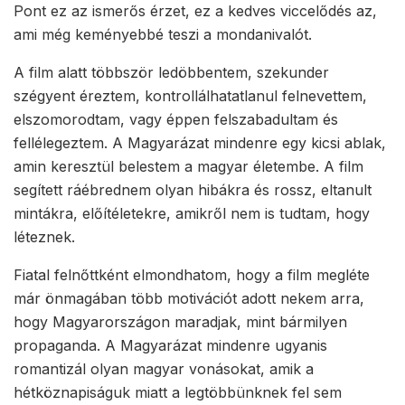
Pont ez az ismerős érzet, ez a kedves viccelődés az,
ami még keményebbé teszi a mondanivalót.
A film alatt többször ledöbbentem, szekunder
szégyent éreztem, kontrollálhatatlanul felnevettem,
elszomorodtam, vagy éppen felszabadultam és
fellélegeztem. A Magyarázat mindenre egy kicsi ablak,
amin keresztül belestem a magyar életembe. A film
segített ráébrednem olyan hibákra és rossz, eltanult
mintákra, előítéletekre, amikről nem is tudtam, hogy
léteznek.
Fiatal felnőttként elmondhatom, hogy a film megléte
már önmagában több motivációt adott nekem arra,
hogy Magyarországon maradjak, mint bármilyen
propaganda. A Magyarázat mindenre ugyanis
romantizál olyan magyar vonásokat, amik a
hétköznapiságuk miatt a legtöbbünknek fel sem