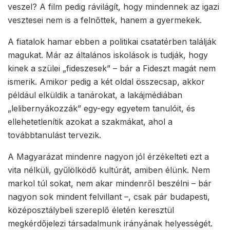
veszel? A film pedig rávilágít, hogy mindennek az igazi
vesztesei nem is a felnőttek, hanem a gyermekek.
A fiatalok hamar ebben a politikai csatatérben találják
magukat. Már az általános iskolások is tudják, hogy
kinek a szülei „fideszesek” – bár a Fideszt magát nem
ismerik. Amikor pedig a két oldal összecsap, akkor
például elküldik a tanárokat, a lakájmédiában
„lelibernyákozzák” egy-egy egyetem tanulóit, és
ellehetetlenítik azokat a szakmákat, ahol a
továbbtanulást tervezik.
A Magyarázat mindenre nagyon jól érzékelteti ezt a
vita nélküli, gyűlölködő kultúrát, amiben élünk. Nem
markol túl sokat, nem akar mindenről beszélni – bár
nagyon sok mindent felvillant –, csak pár budapesti,
középosztálybeli szereplő életén keresztül
megkérdőjelezi társadalmunk irányának helyességét.