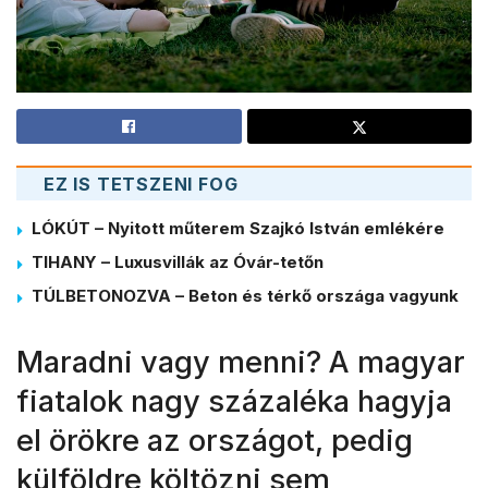
EZ IS TETSZENI FOG
LÓKÚT – Nyitott műterem Szajkó István emlékére
TIHANY – Luxusvillák az Óvár-tetőn
TÚLBETONOZVA – Beton és térkő országa vagyunk
Maradni vagy menni? A magyar
fiatalok nagy százaléka hagyja
el örökre az országot, pedig
külföldre költözni sem