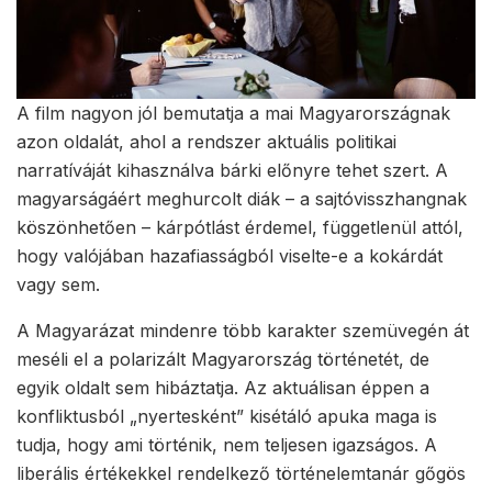
A film nagyon jól bemutatja a mai Magyarországnak
azon oldalát, ahol a rendszer aktuális politikai
narratíváját kihasználva bárki előnyre tehet szert. A
magyarságáért meghurcolt diák – a sajtóvisszhangnak
köszönhetően – kárpótlást érdemel, függetlenül attól,
hogy valójában hazafiasságból viselte-e a kokárdát
vagy sem.
A Magyarázat mindenre több karakter szemüvegén át
meséli el a polarizált Magyarország történetét, de
egyik oldalt sem hibáztatja. Az aktuálisan éppen a
konfliktusból „nyertesként” kisétáló apuka maga is
tudja, hogy ami történik, nem teljesen igazságos. A
liberális értékekkel rendelkező történelemtanár gőgös