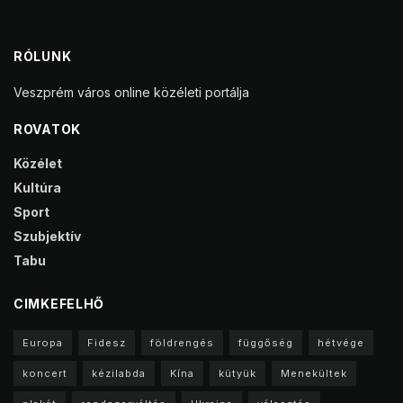
RÓLUNK
Veszprém város online közéleti portálja
ROVATOK
Közélet
Kultúra
Sport
Szubjektív
Tabu
CIMKEFELHŐ
Europa
Fidesz
földrengés
függőség
hétvége
koncert
kézilabda
Kína
kütyük
Menekültek