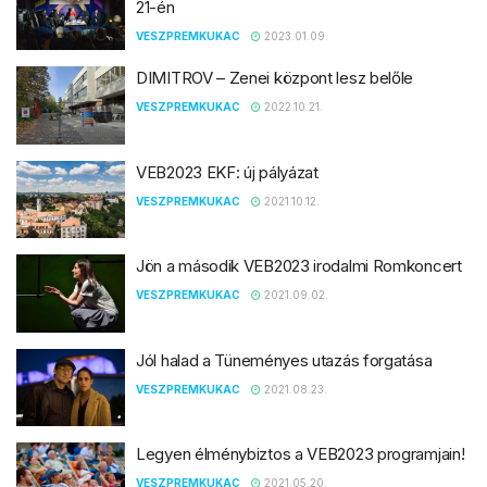
21-én
VESZPREMKUKAC
2023.01.09.
DIMITROV – Zenei központ lesz belőle
VESZPREMKUKAC
2022.10.21.
VEB2023 EKF: új pályázat
VESZPREMKUKAC
2021.10.12.
Jön a második VEB2023 irodalmi Romkoncert
VESZPREMKUKAC
2021.09.02.
Jól halad a Tüneményes utazás forgatása
VESZPREMKUKAC
2021.08.23.
Legyen élménybiztos a VEB2023 programjain!
VESZPREMKUKAC
2021.05.20.