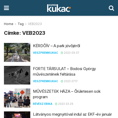
Home
Tag
VEB2023
Címke:
VEB2023
KÉRDŐÍV – A park jövőjéről
VESZPREMKUKAC
2023.09.07.
FORTE TÁRSULAT – Bodosi György
művészetének feltárása
VESZPREMKUKAC
2023.07.17.
MŰVÉSZETEK HÁZA – Őrületesen sok
program
RÉVÉSZ ERIKA
2023.03.29.
Látványos megnyitóval indul az EKF-év január