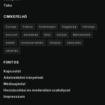
Tabu
CIMKEFELHŐ
Europa
Fidesz
földrengés
függőség
hétvége
koncert
kézilabda
Kína
kütyük
Menekültek
plakát
rendszerváltás
Ukrajna
választás
vásárlás
FONTOS
Kapcsolat
Adatvédelmi irányelvek
Médiaajánlat
Hozzászólási és moderálási szabályzat
Impresszum