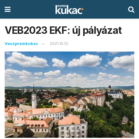
VEB2023 EKF: új pályázat
Veszpremkukac
2021.10.12.