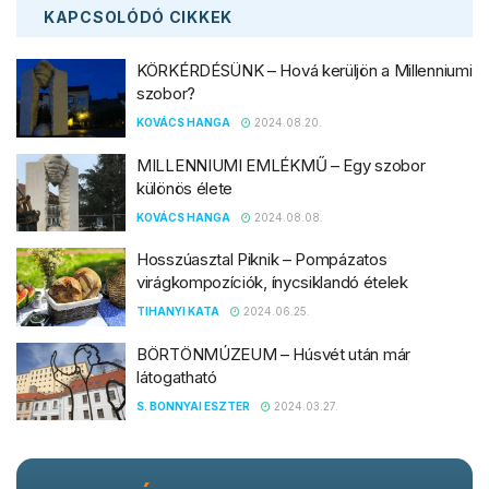
KAPCSOLÓDÓ
CIKKEK
KÖRKÉRDÉSÜNK – Hová kerüljön a Millenniumi
szobor?
KOVÁCS HANGA
2024.08.20.
MILLENNIUMI EMLÉKMŰ – Egy szobor
különös élete
KOVÁCS HANGA
2024.08.08.
Hosszúasztal Piknik – Pompázatos
virágkompozíciók, ínycsiklandó ételek
TIHANYI KATA
2024.06.25.
BÖRTÖNMÚZEUM – Húsvét után már
látogatható
S. BONNYAI ESZTER
2024.03.27.