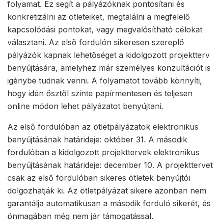
folyamat. Ez segít a pályázóknak pontosítani és
konkretizálni az ötleteiket, megtalálni a megfelelő
kapcsolódási pontokat, vagy megvalósítható célokat
választani. Az első fordulón sikeresen szereplő
pályázók kapnak lehetőséget a kidolgozott projektterv
benyújtására, amelyhez már személyes konzultációt is
igénybe tudnak venni. A folyamatot tovább könnyíti,
hogy idén ősztől szinte papírmentesen és teljesen
online módon lehet pályázatot benyújtani.
Az első fordulóban az ötletpályázatok elektronikus
benyújtásának határideje: október 31. A második
fordulóban a kidolgozott projekttervek elektronikus
benyújtásának határideje: december 10. A projekttervet
csak az első fordulóban sikeres ötletek benyújtói
dolgozhatják ki. Az ötletpályázat sikere azonban nem
garantálja automatikusan a második forduló sikerét, és
önmagában még nem jár támogatással.