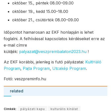
október 15., péntek 08.00–09.00
október 19., kedd 15.00–18.00
október 21., csütörtök 08.00–09.00
Időpontot hamarosan az EKF honlapján is lehet
foglalni. A felhívással kapcsolatos kérdéseiket erre az
e-mail címre
küldjék:
palyazat@veszprembalaton2023.hu
!
Az EKF korábbi, jelenleg is futó pályázatai:
KultHáló
Program
,
Pajta Program
,
Utcakép Program
.
Fotó: veszpreminfo.hu
related
Címkék:
pályázati kapu
kulturális kínálat