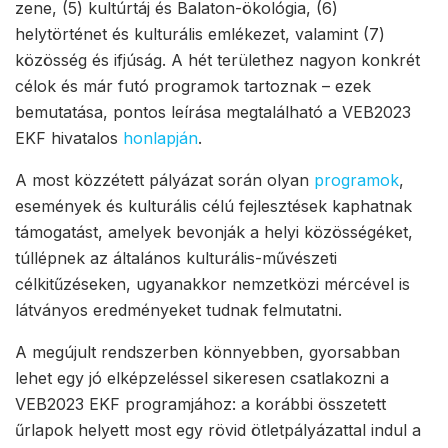
zene, (5) kultúrtáj és Balaton-ökológia, (6)
helytörténet és kulturális emlékezet, valamint (7)
közösség és ifjúság. A hét területhez nagyon konkrét
célok és már futó programok tartoznak – ezek
bemutatása, pontos leírása megtalálható a VEB2023
EKF hivatalos
honlapján
.
A most közzétett pályázat során olyan
programok
,
események és kulturális célú fejlesztések kaphatnak
támogatást, amelyek bevonják a helyi közösségéket,
túllépnek az általános kulturális-művészeti
célkitűzéseken, ugyanakkor nemzetközi mércével is
látványos eredményeket tudnak felmutatni.
A megújult rendszerben könnyebben, gyorsabban
lehet egy jó elképzeléssel sikeresen csatlakozni a
VEB2023 EKF programjához: a korábbi összetett
űrlapok helyett most egy rövid ötletpályázattal indul a