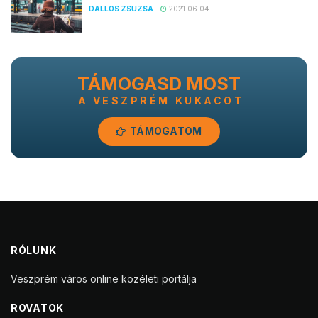
DALLOS ZSUZSA
2021.06.04.
TÁMOGASD MOST
A VESZPRÉM KUKACOT
TÁMOGATOM
RÓLUNK
Veszprém város online közéleti portálja
ROVATOK