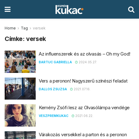
Home
Tag
versek
Címke:
versek
Az influenszerek és az olvasás – Oh my God!
BARTUC GABRIELLA
2024.05.27.
Vers a peronon! Nagyszerű színészi feladat
DALLOS ZSUZSA
2021.07.16.
Kemény Zsófi lesz az Olvasólámpa vendége
VESZPREMKUKAC
2021.06.22.
Várakozás versekkel a parton és a peronon