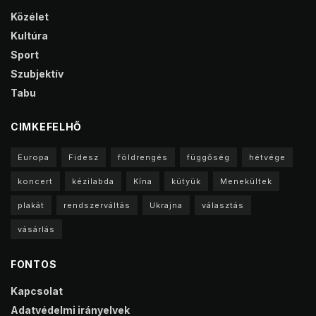
Közélet
Kultúra
Sport
Szubjektív
Tabu
CIMKEFELHŐ
Europa
Fidesz
földrengés
függőség
hétvége
koncert
kézilabda
Kína
kütyük
Menekültek
plakát
rendszerváltás
Ukrajna
választás
vásárlás
FONTOS
Kapcsolat
Adatvédelmi irányelvek