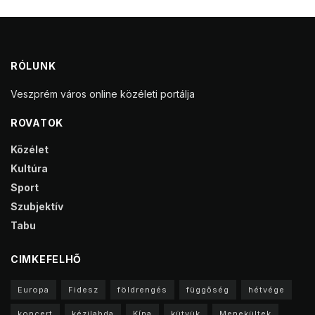
RÓLUNK
Veszprém város online közéleti portálja
ROVATOK
Közélet
Kultúra
Sport
Szubjektív
Tabu
CIMKEFELHŐ
Europa
Fidesz
földrengés
függőség
hétvége
koncert
kézilabda
Kína
kütyük
Menekültek