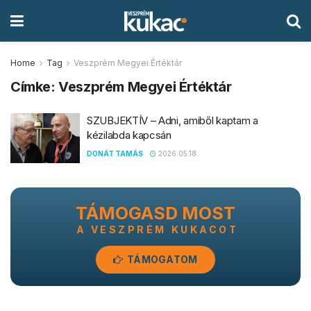
Home
Tag
Veszprém Megyei Értéktár
Címke:
Veszprém Megyei Értéktár
SZUBJEKTÍV – Adni, amiből kaptam a
kézilabda kapcsán
DONÁT TAMÁS
2026.05.18.
TÁMOGASD MOST
A VESZPRÉM KUKACOT
TÁMOGATOM