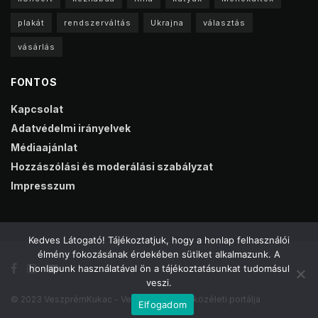
plakát
rendszerváltás
Ukrajna
választás
vásárlás
FONTOS
Kapcsolat
Adatvédelmi irányelvek
Médiaajánlat
Hozzászólási és moderálási szabályzat
Impresszum
Kedves Látogató! Tájékoztatjuk, hogy a honlap felhasználói
élmény fokozásának érdekében sütiket alkalmazunk. A
honlapunk használatával ön a tájékoztatásunkat tudomásul
veszi.
© 2023 VeszprémKukac - Veszprém online közéleti portálja
Elfogadom