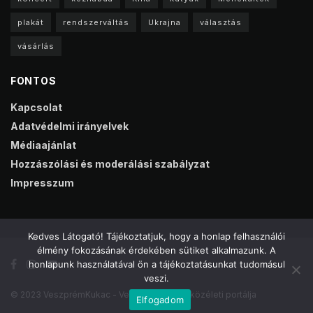
plakát
rendszerváltás
Ukrajna
választás
vásárlás
FONTOS
Kapcsolat
Adatvédelmi irányelvek
Médiaajánlat
Hozzászólási és moderálási szabályzat
Impresszum
Kedves Látogató! Tájékoztatjuk, hogy a honlap felhasználói
élmény fokozásának érdekében sütiket alkalmazunk. A
honlapunk használatával ön a tájékoztatásunkat tudomásul
veszi.
© 2023 VeszprémKukac - Veszprém online közéleti portálja
Elfogadom