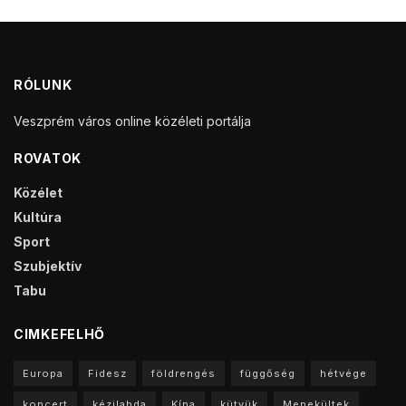
RÓLUNK
Veszprém város online közéleti portálja
ROVATOK
Közélet
Kultúra
Sport
Szubjektív
Tabu
CIMKEFELHŐ
Europa
Fidesz
földrengés
függőség
hétvége
koncert
kézilabda
Kína
kütyük
Menekültek