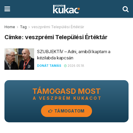
Home
Tag
veszprémi Települési Értéktár
Címke:
veszprémi Települési Értéktár
SZUBJEKTÍV – Adni, amiből kaptam a
kézilabda kapcsán
DONÁT TAMÁS
2026.05.18.
TÁMOGASD MOST
A VESZPRÉM KUKACOT
TÁMOGATOM