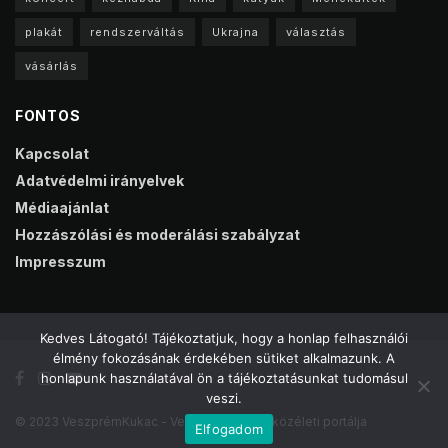
plakát
rendszerváltás
Ukrajna
választás
vásárlás
FONTOS
Kapcsolat
Adatvédelmi irányelvek
Médiaajánlat
Hozzászólási és moderálási szabályzat
Impresszum
Kedves Látogató! Tájékoztatjuk, hogy a honlap felhasználói
élmény fokozásának érdekében sütiket alkalmazunk. A
honlapunk használatával ön a tájékoztatásunkat tudomásul
veszi.
© 2023 VeszprémKukac - Veszprém online közéleti portálja
Elfogadom