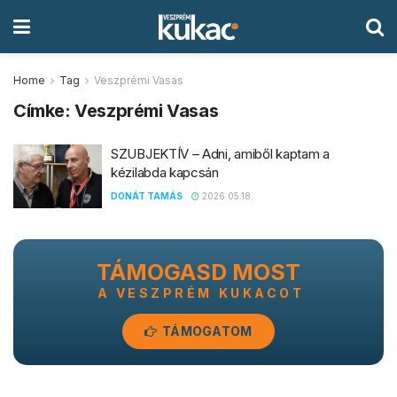
Home
Tag
Veszprémi Vasas
Címke:
Veszprémi Vasas
SZUBJEKTÍV – Adni, amiből kaptam a
kézilabda kapcsán
DONÁT TAMÁS
2026.05.18.
TÁMOGASD MOST
A VESZPRÉM KUKACOT
TÁMOGATOM