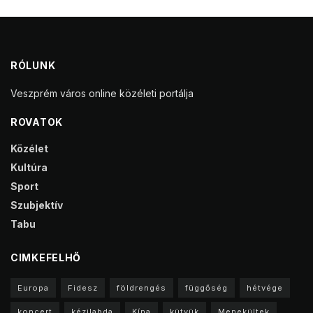
RÓLUNK
Veszprém város online közéleti portálja
ROVATOK
Közélet
Kultúra
Sport
Szubjektív
Tabu
CIMKEFELHŐ
Europa
Fidesz
földrengés
függőség
hétvége
koncert
kézilabda
Kína
kütyük
Menekültek