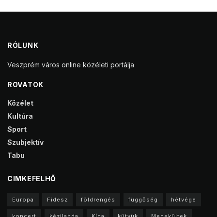
RÓLUNK
Veszprém város online közéleti portálja
ROVATOK
Közélet
Kultúra
Sport
Szubjektív
Tabu
CIMKEFELHŐ
Europa
Fidesz
földrengés
függőség
hétvége
koncert
kézilabda
Kína
kütyük
Menekültek