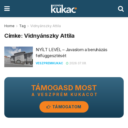
Home
Tag
Vidnyánszky Attila
Címke:
Vidnyánszky Attila
NYÍLT LEVÉL – Javaslom a beruházás
felfüggesztését
VESZPREMKUKAC
2026.07.08.
TÁMOGASD MOST
A VESZPRÉM KUKACOT
TÁMOGATOM