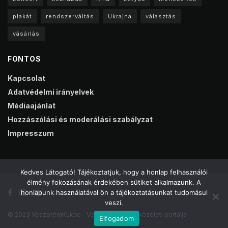
plakát
rendszerváltás
Ukrajna
választás
vásárlás
FONTOS
Kapcsolat
Adatvédelmi irányelvek
Médiaajánlat
Hozzászólási és moderálási szabályzat
Impresszum
Kedves Látogató! Tájékoztatjuk, hogy a honlap felhasználói
élmény fokozásának érdekében sütiket alkalmazunk. A
honlapunk használatával ön a tájékoztatásunkat tudomásul
veszi.
© 2023 VeszprémKukac - Veszprém online közéleti portálja
Elfogadom