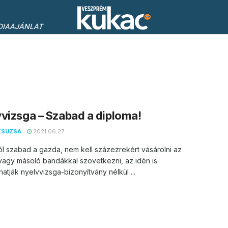
DIAAJÁNLAT
vizsga – Szabad a diploma!
ZSUZSA
2021.06.27.
l szabad a gazda, nem kell százezrekért vásárolni az
vagy másoló bandákkal szövetkezni, az idén is
tják nyelvvizsga-bizonyítvány nélkül ...