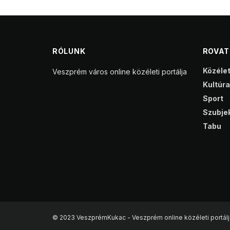
RÓLUNK
ROVA
Közéle
Veszprém város online közéleti portálja
Kultúra
Sport
Szubjek
Tabu
© 2023 VeszprémKukac - Veszprém online közéleti portálj