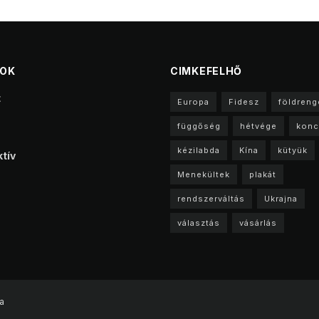
TOK
CIMKEFELHŐ
t
Europa
Fidesz
földreng
függőség
hétvége
konc
kézilabda
Kína
kütyük
tív
Menekültek
plakát
rendszerváltás
Ukrajna
választás
vásárlás
a