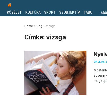
KÖZÉLET
KULTÚRA
SPORT
SZUBJEKTÍV
TABU
MÉ
Home
Tag
vizsga
Címke:
vizsga
Nyelv
DALLOS 
Mostantó
Ecserin 
megkapha