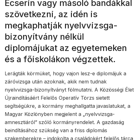
Ecserin vagy másoló bandákkal
szövetkezni, az idén is
megkaphatják nyelvvizsga-
bizonyítvány nélkül
diplomájukat az egyetemeken
és a főiskolákon végzettek.
Lerágták körmüket, hogy vajon lesz-e diplomájuk a
záróvizsga után azoknak, akik nem tudnak
nyelvvizsga-bizonyítványt fölmutatni. A Közösségi Élet
Újraindításáért Felelős Operatív Törzs sietett
segítségükre, a kormány meghallgatta javaslatukat, a
Magyar Közlönyben megjelent a „nyelvvizsga-
amnesztiáról” szóló kormányrendelet. A gazdaság
beindításához szükség van a friss diplomás
szakemberekre – indokolta a családokért felelős tárca