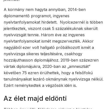
A kormány nem hagyta annyiban, 2014-ben
diplomamentő programot, ingyenes
nyelvtanfolyamokat hirdetett. Nyolcezernél is többen
jelentkeztek, viszont csak 5 százalékuknak sikerült
nyelvvizsgát tennie. Három éve az ingyenes
nyelvtanfolyamokat ismét megszervezték. Akkor
nagyjából ezer volt hallgató próbálkozott ismét a
nyelvvizsga sikeres teljesítésére, csakhogy
hozzájuthasson diplomájához. 2019-ben százezren
vártak diplomájukra, 2020-ban az „amnesztiát”
követően 75 ezren örülhettek, hogy a felsőfokú
tanulmányaikat lezáró okmánynak nyelvvizsga nélkül.
Ezért reménykedtek a végzősök idén is.
Az élet majd eldönti