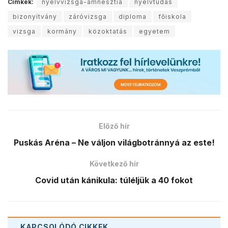
Címkék:
nyelvvizsga-amnesztia
nyelvtudás
bizonyítvány
záróvizsga
diploma
főiskola
vizsga
kormány
közoktatás
egyetem
Előző hír
Puskás Aréna – Ne váljon világbotránnyá az este!
Következő hír
Covid után kánikula: túléljük a 40 fokot
KAPCSOLÓDÓ
CIKKEK