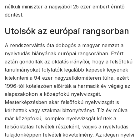
nélküli miniszter a nagyjából 25 ezer embert érintő
döntést.
Utolsók az európai rangsorban
A rendszerváltás óta dobogós a magyar nemzet a
nyelvtudás hiányának európai rangsorában. Ezért
aztán gondolták az oktatás irányítói, hogy a felsőfokú
tanulmányokat folytatók legalább képesek legyenek
kitekinteni a 94 ezer négyzetkilométeren túlra, ezért
1996-tól kötelezően előírták a harmadik év végéig az
alapszakokon a középfokú nyelvvizsgát.
Mesterképzésben akár felsőfokú nyelvvizsgát is
kérhettek vagy szakmai bizonyítványt. Tíz év múlva
már középfokú, komplex nyelvvizsgát kértek a
felsőoktatási felvételi részeként, vagyis a nyelvtudás
tulajdonképpen felvételi követelmény. Az idegen nyelvi