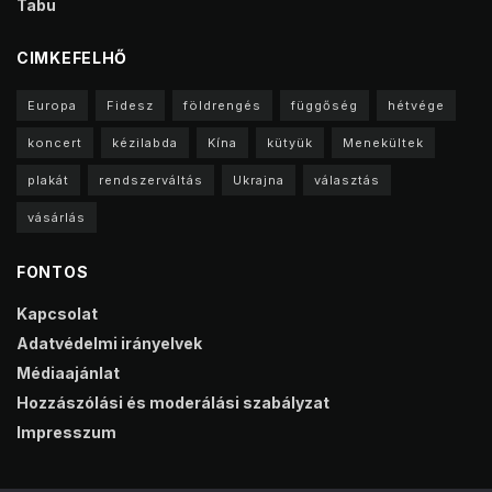
Tabu
CIMKEFELHŐ
Europa
Fidesz
földrengés
függőség
hétvége
koncert
kézilabda
Kína
kütyük
Menekültek
plakát
rendszerváltás
Ukrajna
választás
vásárlás
FONTOS
Kapcsolat
Adatvédelmi irányelvek
Médiaajánlat
Hozzászólási és moderálási szabályzat
Impresszum