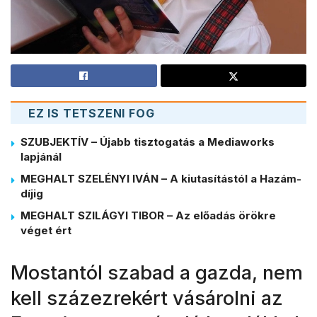
EZ IS TETSZENI FOG
SZUBJEKTÍV – Újabb tisztogatás a Mediaworks
lapjánál
MEGHALT SZELÉNYI IVÁN – A kiutasítástól a Hazám-
díjig
MEGHALT SZILÁGYI TIBOR – Az előadás örökre
véget ért
Mostantól szabad a gazda, nem
kell százezrekért vásárolni az