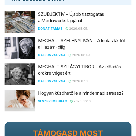
SZUBJEKTÍV – Újabb tisztogatás
a Mediaworks lapjánál
DONÁT TAMÁS
2026.08.05.
MEGHALT SZELÉNYI IVÁN – A kiutasítástól
a Hazám-díjig
DALLOS ZSUZSA
2026.08.03.
MEGHALT SZILÁGYI TIBOR – Az előadás
örökre véget ért
DALLOS ZSUZSA
2026.07.03.
Hogyan küzdhető le a mindennapi stressz?
VESZPREMKUKAC
2026.06.16.
TÁMOGASD MOST