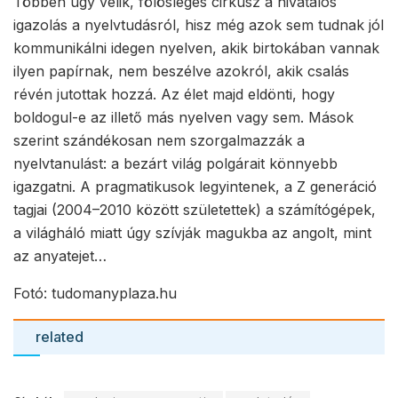
Többen úgy vélik, fölösleges cirkusz a hivatalos
igazolás a nyelvtudásról, hisz még azok sem tudnak jól
kommunikálni idegen nyelven, akik birtokában vannak
ilyen papírnak, nem beszélve azokról, akik csalás
révén jutottak hozzá. Az élet majd eldönti, hogy
boldogul-e az illető más nyelven vagy sem. Mások
szerint szándékosan nem szorgalmazzák a
nyelvtanulást: a bezárt világ polgárait könnyebb
igazgatni. A pragmatikusok legyintenek, a Z generáció
tagjai (2004–2010 között születettek) a számítógépek,
a világháló miatt úgy szívják magukba az angolt, mint
az anyatejet…
Fotó: tudomanyplaza.hu
related