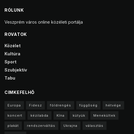
RÓLUNK
Veszprém város online közéleti portálja
ROVATOK
Közélet
Kultúra
Sport
Szubjektív
Tabu
CIMKEFELHŐ
Europa
Fidesz
földrengés
függőség
hétvége
koncert
kézilabda
Kína
kütyük
Menekültek
plakát
rendszerváltás
Ukrajna
választás