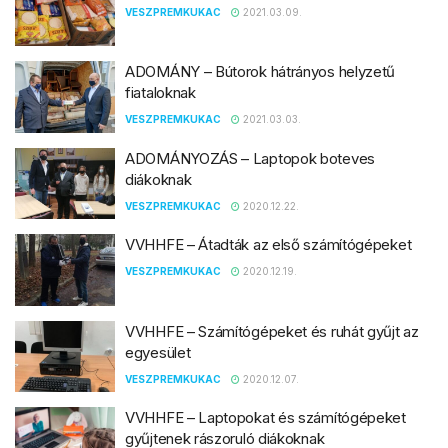
VESZPREMKUKAC
2021.03.09.
ADOMÁNY – Bútorok hátrányos helyzetű
fiataloknak
VESZPREMKUKAC
2021.03.03.
ADOMÁNYOZÁS – Laptopok boteves
diákoknak
VESZPREMKUKAC
2020.12.22.
VVHHFE – Átadták az első számítógépeket
VESZPREMKUKAC
2020.12.19.
VVHHFE – Számítógépeket és ruhát gyűjt az
egyesület
VESZPREMKUKAC
2020.12.07.
VVHHFE – Laptopokat és számítógépeket
gyűjtenek rászoruló diákoknak