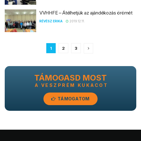
VVHHFE – Átélhetjük az ajándékozás örömét
RÉVÉSZ ERIKA
2019.12.11.
1
2
3
TÁMOGASD MOST
A VESZPRÉM KUKACOT
TÁMOGATOM