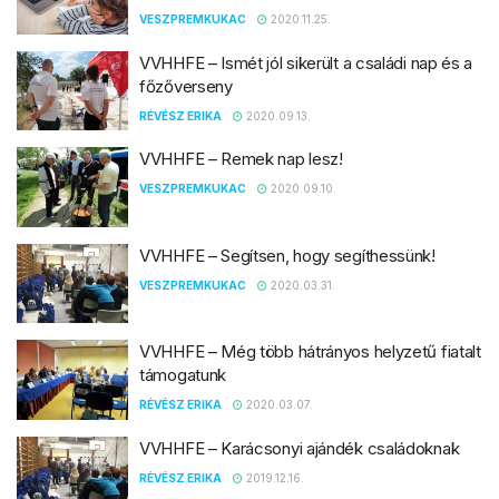
VESZPREMKUKAC
2020.11.25.
VVHHFE – Ismét jól sikerült a családi nap és a
főzőverseny
RÉVÉSZ ERIKA
2020.09.13.
VVHHFE – Remek nap lesz!
VESZPREMKUKAC
2020.09.10.
VVHHFE – Segítsen, hogy segíthessünk!
VESZPREMKUKAC
2020.03.31.
VVHHFE – Még több hátrányos helyzetű fiatalt
támogatunk
RÉVÉSZ ERIKA
2020.03.07.
VVHHFE – Karácsonyi ajándék családoknak
RÉVÉSZ ERIKA
2019.12.16.