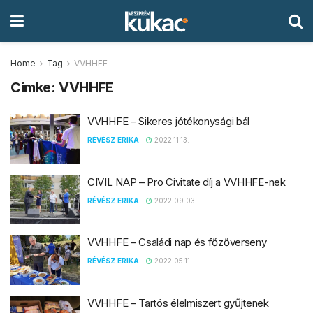
Home
Tag
VVHHFE
Címke:
VVHHFE
VVHHFE – Sikeres jótékonysági bál
RÉVÉSZ ERIKA
2022.11.13.
CIVIL NAP – Pro Civitate díj a VVHHFE-nek
RÉVÉSZ ERIKA
2022.09.03.
VVHHFE – Családi nap és főzőverseny
RÉVÉSZ ERIKA
2022.05.11.
VVHHFE – Tartós élelmiszert gyűjtenek