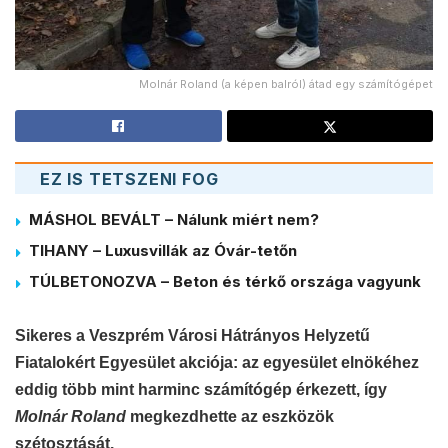
Molnár Roland (a képen balról) átad egy számítógépet
EZ IS TETSZENI FOG
MÁSHOL BEVÁLT – Nálunk miért nem?
TIHANY – Luxusvillák az Óvár-tetőn
TÚLBETONOZVA – Beton és térkő országa vagyunk
Sikeres a Veszprém Városi Hátrányos Helyzetű
Fiatalokért Egyesület akciója: az egyesület elnökéhez
eddig több mint harminc számítógép érkezett, így
Molnár Roland
megkezdhette az eszközök
szétosztását.