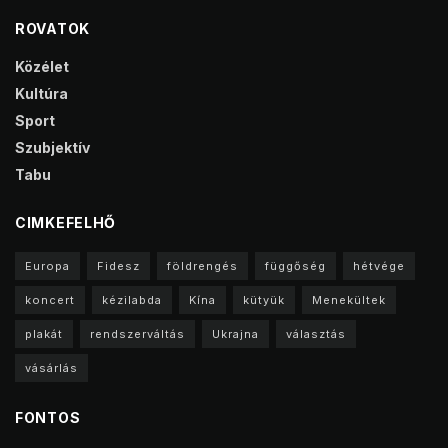
ROVATOK
Közélet
Kultúra
Sport
Szubjektív
Tabu
CIMKEFELHŐ
Europa
Fidesz
földrengés
függőség
hétvége
koncert
kézilabda
Kína
kütyük
Menekültek
plakát
rendszerváltás
Ukrajna
választás
vásárlás
FONTOS