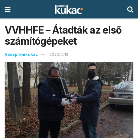
VVHHFE – Átadták az első
számítógépeket
Veszpremkukac
2020.12.19.