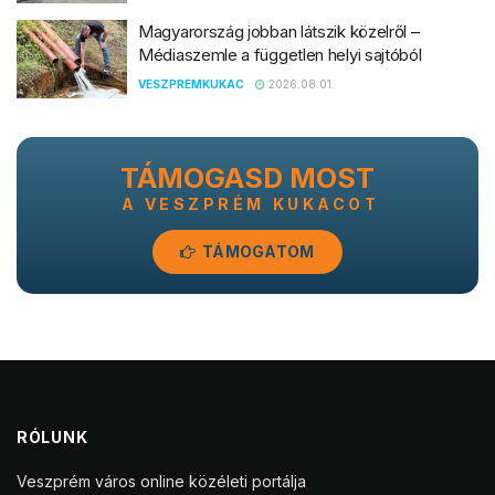
Magyarország jobban látszik közelről –
Médiaszemle a független helyi sajtóból
VESZPREMKUKAC
2026.08.01.
TÁMOGASD MOST
A VESZPRÉM KUKACOT
TÁMOGATOM
RÓLUNK
Veszprém város online közéleti portálja