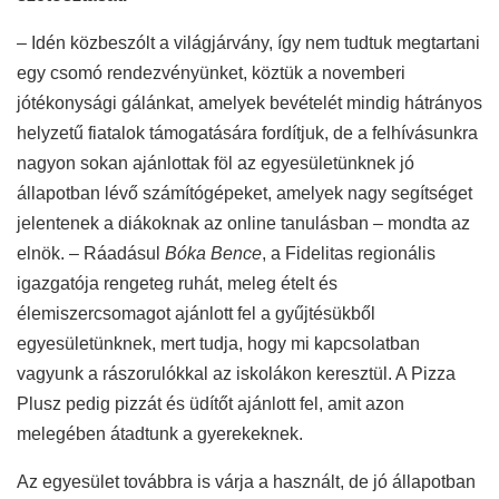
– Idén közbeszólt a világjárvány, így nem tudtuk megtartani
egy csomó rendezvényünket, köztük a novemberi
jótékonysági gálánkat, amelyek bevételét mindig hátrányos
helyzetű fiatalok támogatására fordítjuk, de a felhívásunkra
nagyon sokan ajánlottak föl az egyesületünknek jó
állapotban lévő számítógépeket, amelyek nagy segítséget
jelentenek a diákoknak az online tanulásban – mondta az
elnök. – Ráadásul
Bóka Bence
, a Fidelitas regionális
igazgatója rengeteg ruhát, meleg ételt és
élemiszercsomagot ajánlott fel a gyűjtésükből
egyesületünknek, mert tudja, hogy mi kapcsolatban
vagyunk a rászorulókkal az iskolákon keresztül. A Pizza
Plusz pedig pizzát és üdítőt ajánlott fel, amit azon
melegében átadtunk a gyerekeknek.
Az egyesület továbbra is várja a használt, de jó állapotban