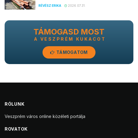
RÉVÉSZ ERIKA
2026.07.31.
TÁMOGASD MOST
A VESZPRÉM KUKACOT
TÁMOGATOM
RÓLUNK
Veszprém város online közéleti portálja
ROVATOK