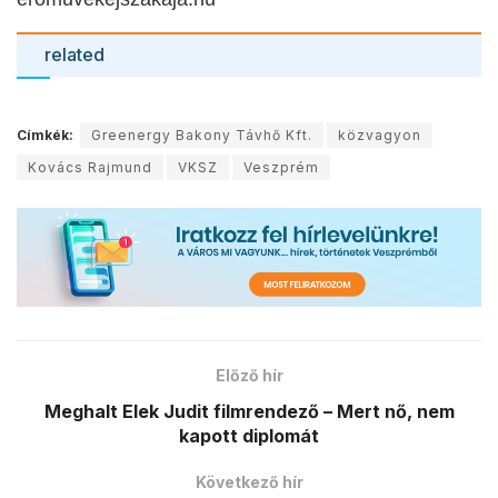
related
Címkék:
Greenergy Bakony Távhő Kft.
közvagyon
Kovács Rajmund
VKSZ
Veszprém
Előző hír
Meghalt Elek Judit filmrendező – Mert nő, nem
kapott diplomát
Következő hír