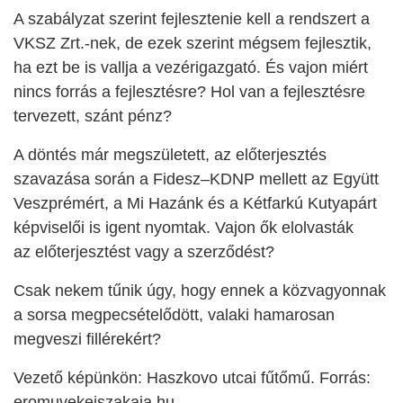
A szabályzat szerint fejlesztenie kell a rendszert a
VKSZ Zrt.-nek, de ezek szerint mégsem fejlesztik,
ha ezt be is vallja a vezérigazgató. És vajon miért
nincs forrás a fejlesztésre? Hol van a fejlesztésre
tervezett, szánt pénz?
A döntés már megszületett, az előterjesztés
szavazása során a Fidesz–KDNP mellett az
Együtt
Veszprémért, a Mi Hazánk és a Kétfarkú Kutyapárt
képviselői is igent nyomtak. Vajon ők elolvasták
az
előterjesztést vagy a
szerződést?
Csak nekem tűnik úgy, hogy ennek a közvagyonnak
a sorsa megpecsételődött, valaki hamarosan
megveszi fillérekért?
Vezető képünkön: Haszkovo utcai fűtőmű. Forrás:
eromuvekejszakaja.hu