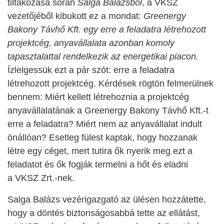
tiltakozása során
Salga Balázsból
, a VKSZ
vezetőjéből kibukott ez a mondat:
Greenergy
Bakony Távhő Kft. egy erre a feladatra létrehozott
projektcég, anyavállalata azonban komoly
tapasztalattal rendelkezik az energetikai piacon.
Ízlelgessük ezt a pár szót: erre a feladatra
létrehozott projektcég. Kérdések rögtön felmerülnek
bennem: Miért kellett létrehoznia a projektcég
anyavállalatának a Greenergy Bakony Távhő Kft.-t
erre a feladatra? Miért nem az anyavállalat indult
önállóan? Esetleg fülest kaptak, hogy hozzanak
létre egy céget, mert tutira ők nyerik meg ezt a
feladatot és ők fogják termelni a hőt és eladni
a VKSZ Zrt.-nek.
Salga Balázs vezérigazgató az ülésen hozzátette,
hogy a döntés biztonságosabbá tette az ellátást,