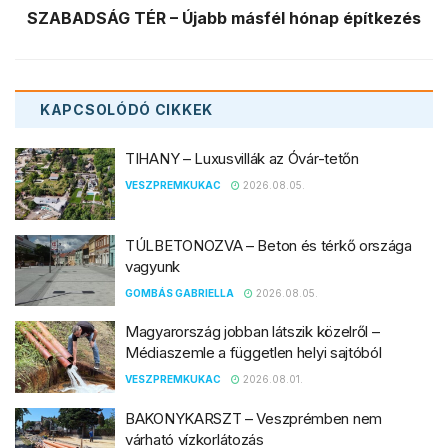
SZABADSÁG TÉR – Újabb másfél hónap építkezés
KAPCSOLÓDÓ
CIKKEK
TIHANY – Luxusvillák az Óvár-tetőn
VESZPREMKUKAC
2026.08.05.
TÚLBETONOZVA – Beton és térkő országa
vagyunk
GOMBÁS GABRIELLA
2026.08.05.
Magyarország jobban látszik közelről –
Médiaszemle a független helyi sajtóból
VESZPREMKUKAC
2026.08.01.
BAKONYKARSZT – Veszprémben nem
várható vízkorlátozás