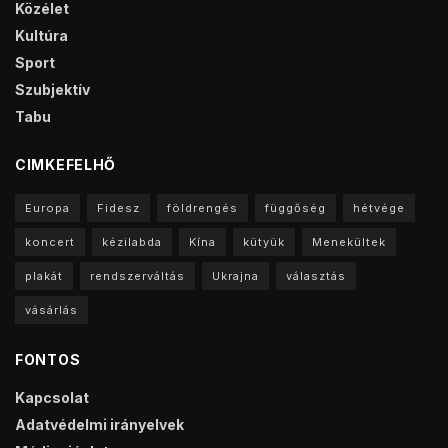
Közélet
Kultúra
Sport
Szubjektív
Tabu
CIMKEFELHŐ
Europa
Fidesz
földrengés
függőség
hétvége
koncert
kézilabda
Kína
kütyük
Menekültek
plakát
rendszerváltás
Ukrajna
választás
vásárlás
FONTOS
Kapcsolat
Adatvédelmi irányelvek