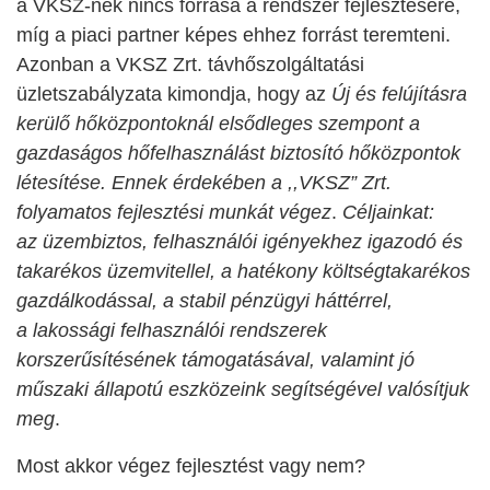
a VKSZ‑nek nincs forrása a rendszer fejlesztésére,
míg a piaci partner képes ehhez forrást teremteni.
Azonban a VKSZ Zrt. távhőszolgáltatási
üzletszabályzata kimondja, hogy az
Új és felújításra
kerülő hőközpontoknál elsődleges szempont a
gazdaságos hőfelhasználást biztosító hőközpontok
létesítése. Ennek érdekében a ,,VKSZ” Zrt.
folyamatos fejlesztési
munkát végez
.
Céljainkat:
az üzembiztos, felhasználói igényekhez igazodó és
takarékos üzemvitellel, a hatékony költségtakarékos
gazdálkodással, a stabil pénzügyi háttérrel,
a lakossági felhasználói rendszerek
korszerűsítésének támogatásával, valamint jó
műszaki állapotú eszközeink segítségével valósítjuk
meg
.
Most akkor végez fejlesztést vagy nem?