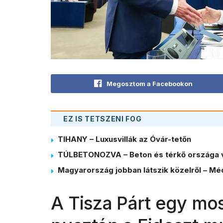
Megosztom a Facebookon
EZ IS TETSZENI FOG
TIHANY – Luxusvillák az Óvár-tetőn
TÚLBETONOZVA – Beton és térkő országa 
Magyarország jobban látszik közelről – Méd
A Tisza Párt egy mo