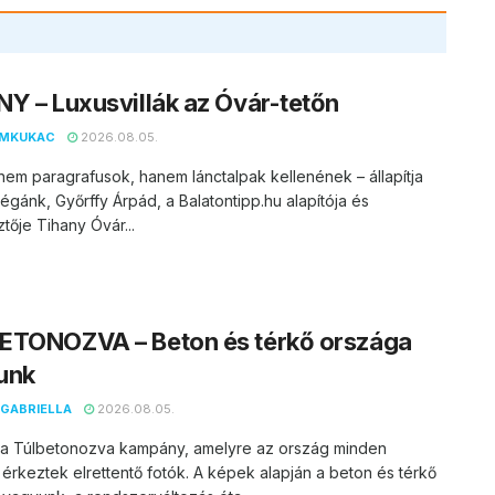
Y – Luxusvillák az Óvár-tetőn
EMKUKAC
2026.08.05.
nem paragrafusok, hanem lánctalpak kellenének – állapítja
égánk, Győrffy Árpád, a Balatontipp.hu alapítója és
tője Tihany Óvár...
ETONOZVA – Beton és térkő országa
unk
GABRIELLA
2026.08.05.
t a Túlbetonozva kampány, amelyre az ország minden
 érkeztek elrettentő fotók. A képek alapján a beton és térkő