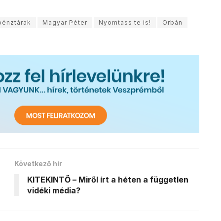
pénztárak
Magyar Péter
Nyomtass te is!
Orbán
Következő hír
KITEKINTŐ – Miről írt a héten a független
vidéki média?