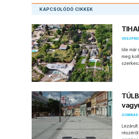
KAPCSOLÓDÓ
CIKKEK
TIHAN
VESZPR
Ide már 
meg koll
szerkesz
TÚLB
vagy
GOMBÁS 
Lezárul
részéről