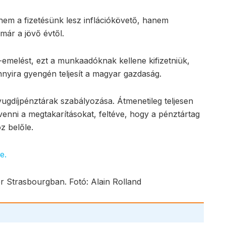
nem a fizetésünk lesz inflációkövető, hanem
már a jövő évtől.
emelést, ezt a munkaadóknak kellene kifizetniük,
nnyira gyengén teljesít a magyar gazdaság.
yugdíjpénztárak szabályozása. Átmenetileg teljesen
venni a megtakarításokat, feltéve, hogy a pénztártag
z belőle.
e.
 Strasbourgban. Fotó: Alain Rolland