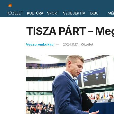
KÖZÉLET
KULTÚRA
SPORT
SZUBJEKTÍV
TABU
MÉ
TISZA PÁRT – Meg
Veszpremkukac
2024.11.17.
Közélet