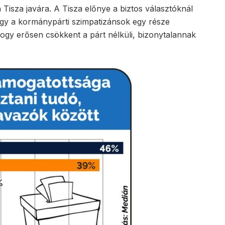
Tisza javára. A Tisza előnye a biztos választóknál
gy a kormánypárti szimpatizánsok egy része
hogy erősen csökkent a párt nélküli, bizonytalannak