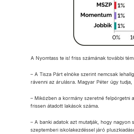
A Nyomtass te is! friss számának további témá
– A Tisza Párt elnöke szerint nemcsak lehall
rávenni az árulásra. Magyar Péter úgy tudja,
– Miközben a kormány szeretné felpörgetni a 
frissen átadott lakások száma.
– A banki adatok azt mutatják, hogy nagyon s
szeptemberi iskolakezdéssel járó pluszkiadás