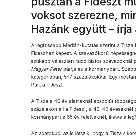
pusztán a Fideszt mú
voksot szerezne, mi
Hazánk együtt – írja
A legfrissebb Medián-kutatás szerint a Tisza
Fideszhez képest. A szavazókorú népességnél
szűkebb választani tudó biztos szavazóknál 
Magyar Péter
pártja és a kormánypárt. Szep
kategóriában, 5–7 százalékokkal. Egy mostani
Párt a Fideszt.
A Tisza a 40 év alattiaknál abszolút többség
százalékon áll a Fidesz), a 40–49 éveseknél pe
kormánypárt a 65 év felettieknél, illetve a l
Az adatokból az is látszik, hogy a Tisza sike