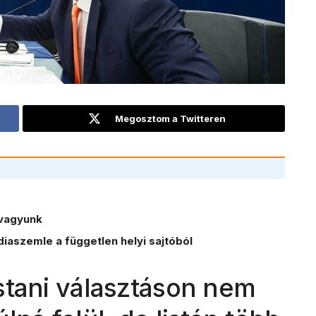
Megosztom a Twitteren
vagyunk
iaszemle a független helyi sajtóból
stani választáson nem