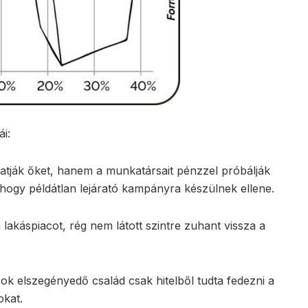
i:
gatják őket, hanem a munkatársait pénzzel próbálják
 hogy példátlan lejárató kampányra készülnek ellene.
lakáspiacot, rég nem látott szintre zuhant vissza a
ok elszegényedő család csak hitelből tudta fedezni a
okat.