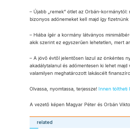
– Újabb „remek” ötlet az Orbán-kormánytól: 
bizonyos adónemeket kell majd így fizetnünk 
– Hiába ígér a kormány látványos minimálbér-
akik szerint ez egyszerűen lehetetlen, mert a
– A jövő évtől jelentősen lazul az önkéntes n
akadálytalanul és adómentesen ki lehet majd 
valamilyen meghatározott lakáscélt finanszíro
Olvassa, nyomtassa, terjessze!
Innen töltheti l
A vezető képen Magyar Péter és Orbán Viktor
related