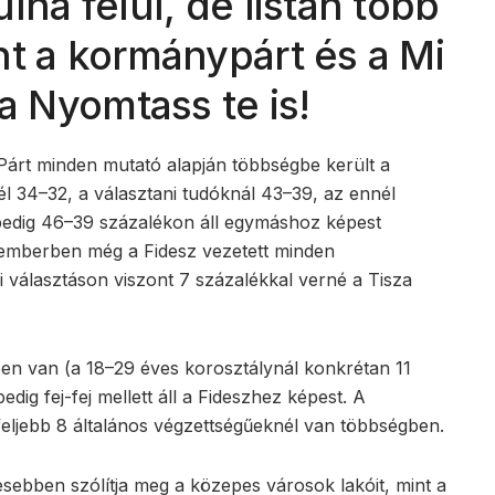
lná felül, de listán több
nt a kormánypárt és a Mi
 a Nyomtass te is!
 Párt minden mutató alapján többségbe került a
 34–32, a választani tudóknál 43–39, az ennél
pedig 46–39 százalékon áll egymáshoz képest
temberben még a Fidesz vezetett minden
 választáson viszont 7 százalékkal verné a Tisza
ben van (a 18–29 éves korosztálynál konkrétan 11
dig fej-fej mellett áll a Fideszhez képest. A
egfeljebb 8 általános végzettségűeknél van többségben.
resebben szólítja meg a közepes városok lakóit, mint a