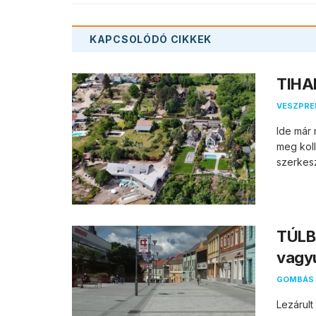
KAPCSOLÓDÓ
CIKKEK
TIHAN
VESZPR
Ide már 
meg koll
szerkesz
TÚLB
vagy
GOMBÁS 
Lezárul