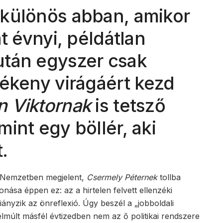
különös abban, amikor
t évnyi, példátlan
után egyszer csak
rékeny virágáért kezd
n Viktornak
is tetsző
int egy böllér, aki
.
r Nemzetben megjelent,
Csermely Péternek
tollba
nása éppen ez: az a hirtelen felvett ellenzéki
ányzik az önreflexió. Úgy beszél a „jobboldali
elmúlt másfél évtizedben nem az ő politikai rendszere