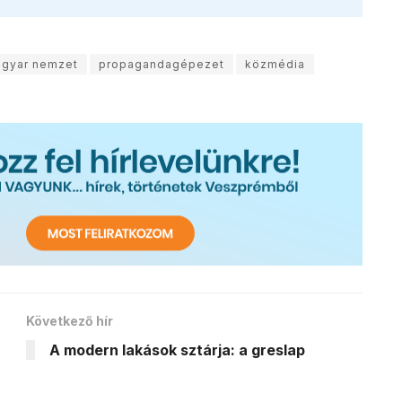
gyar nemzet
propagandagépezet
közmédia
Következő hír
A modern lakások sztárja: a greslap