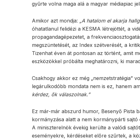
gyűrte volna maga alá a magyar médiapiac jel
Amikor azt mondja:
„A hatalom el akarja hallg
óhatatlanul felidézi a KESMA létrejöttét, a vid
propagandagépezetet, a frekvenciaosztogatá
megszüntetését, az Index szétverését, a kriti
Tizenhat éven át pontosan az történt, amit mo
eszközökkel próbálta meghatározni, ki marad
Csakhogy akkor ez még „nemzetstratégia” volt
legárulkodóbb mondata nem is ez, hanem amik
kérdez, ők válaszolnak.”
Ez már-már abszurd humor, Besenyő Pista bá
kormányzása alatt a nem kormánypárti sajtó
A miniszterelnök évekig kerülte a valódi sajt
eseményekre, kérdéseket előre szűrtek, a kö