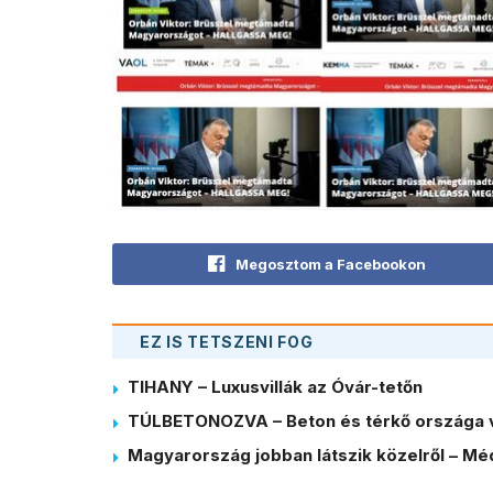
Megosztom a Facebookon
EZ IS TETSZENI FOG
TIHANY – Luxusvillák az Óvár-tetőn
TÚLBETONOZVA – Beton és térkő országa 
Magyarország jobban látszik közelről – Méd