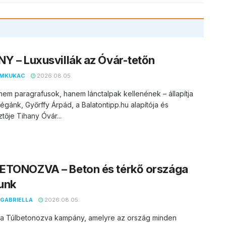
Y – Luxusvillák az Óvár-tetőn
EMKUKAC
2026.08.05.
nem paragrafusok, hanem lánctalpak kellenének – állapítja
égánk, Győrffy Árpád, a Balatontipp.hu alapítója és
tője Tihany Óvár...
ETONOZVA – Beton és térkő országa
unk
GABRIELLA
2026.08.05.
t a Túlbetonozva kampány, amelyre az ország minden