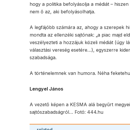
hogy a politika befolyásolja a médiát – hisze
nem ő az, aki befolyásolhatja.
A legfájóbb számára az, ahogy a szerepek hirt
mondta az ellenzéki sajtónak: „a piac majd e
veszélyezteti a hozzájuk közeli médiát (úgy lát
választási vereség esetére…), egyszerre kider
szabadsága.
A történelemnek van humora. Néha feketeh
Lengyel János
A vezető képen a KESMA alá begyűrt megyei 
sajtószabadságról… Fotó: 444.hu
related