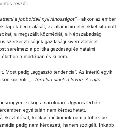
entős részét.
attatni a jobboldali nyilvánosságot”
– akkor az ember
éki lapok bedarálását, az állami hirdetésekkel kitömött
sokat, a megszállt közmédiát, a Népszabadság
kus szerkesztőségek gazdasági kivéreztetését.
st sérelmez: a politika gazdasági és hatalmi
 életben a médiában és ki nem.
. Most pedig „aggasztó tendencia”. Az interjú egyik
or kijelenti:
„…fordítva ülnek a lovon. A sajtó
csi irigyen zokog a sarokban. Ugyanis Orbán
 érdemben egyáltalán nem kérdezhetett.
ótájékoztatókat, kritikus médiumok nem jutottak be
zmédia pedig nem kérdezett, hanem szolgált. Inkább