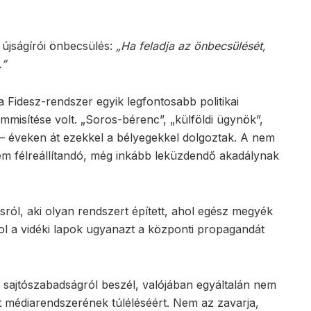
 újságírói önbecsülés:
„Ha feladja az önbecsülését,
.”
Fidesz-rendszer egyik legfontosabb politikai
mmisítése volt. „Soros-bérenc”, „külföldi ügynök”,
t” – éveken át ezekkel a bélyegekkel dolgoztak. A nem
m félreállítandó, még inkább leküzdendő akadálynak
ól, aki olyan rendszert épített, ahol egész megyék
hol a vidéki lapok ugyanazt a központi propagandát
 sajtószabadságról beszél, valójában egyáltalán nem
t médiarendszerének túléléséért. Nem az zavarja,