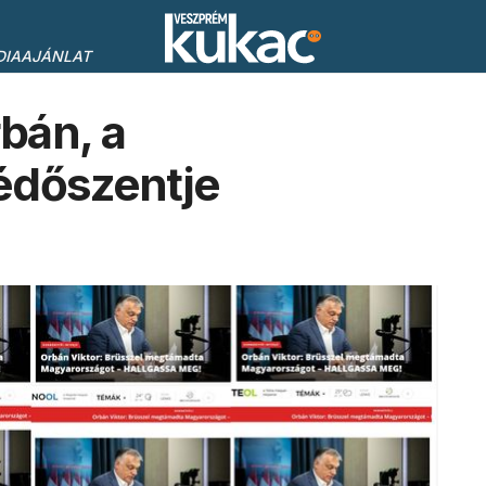
DIAAJÁNLAT
bán, a
édőszentje