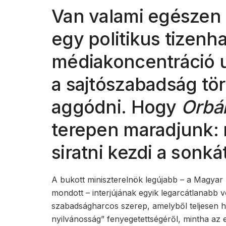
Van valami egészen 
egy politikus tizenha
médiakoncentráció 
a sajtószabadság tö
aggódni. Hogy
Orbá
terepen maradjunk: m
siratni kezdi a sonkát
A bukott miniszterelnök legújabb – a Magya
mondott – interjújának egyik legarcátlanabb vo
szabadságharcos szerep, amelyből teljesen hi
nyilvánosság” fenyegetettségéről, mintha az 