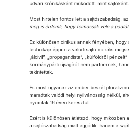
udvari krónikásként működött, mint sajtóként.
Most hirtelen fontos lett a sajtószabadság, az
meg is érdemli, hogy felmossák vele a padlót
Ez különösen cinikus annak fényében, hogy a 
technikája éppen a valódi sajtó morális megse
„álcivil”, „propagandista”, „külföldről pénzel
kormánypárti újságírót nem partnernek, hane
tekintették.
És most ugyanaz az ember beszél pluralizmusr
maradtak valódi helyi nyilvánosság nélkül, a
nyomták 16 éven keresztül.
Ezért is különösen átlátszó, hogy miközben a
a sajtószabadság miatt aggódik, hanem a sajá