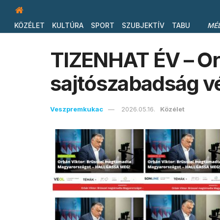
KÖZÉLET
KULTÚRA
SPORT
SZUBJEKTÍV
TABU
MÉ
TIZENHAT ÉV – Or
sajtószabadság v
Veszpremkukac
2026.05.16.
Közélet