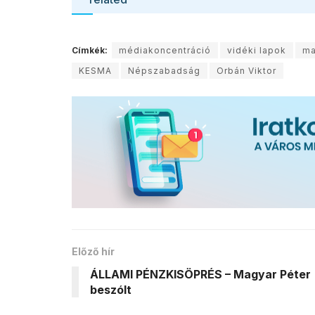
Címkék:
médiakoncentráció
vidéki lapok
ma
KESMA
Népszabadság
Orbán Viktor
Előző hír
ÁLLAMI PÉNZKISÖPRÉS – Magyar Péter
beszólt