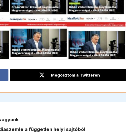
Megosztom a Twitteren
vagyunk
iaszemle a független helyi sajtóból