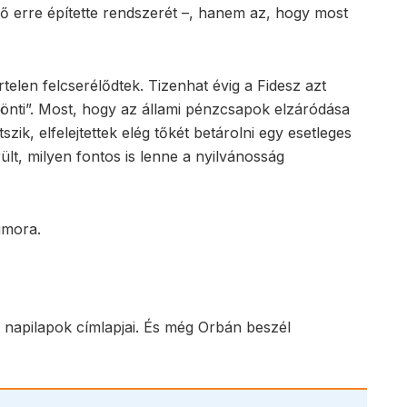
n ő erre építette rendszerét –, hanem az, hogy most
elen felcserélődtek. Tizenhat évig a Fidesz azt
ldönti”. Most, hogy az állami pénzcsapok elzáródása
szik, elfelejtettek elég tőkét betárolni egy esetleges
ült, milyen fontos is lenne a nyilvánosság
umora.
napilapok címlapjai. És még Orbán beszél