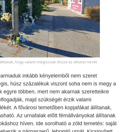
állítanak, hogy valami mégiscsak őrizze az elhunyt nevét
armaduk inkább kényelemből nem szeret
gis, húsz százalékuk viszont soha nem is megy a
ák egyre többen, mert nem akarnak szeretteikre
elfogadják, majd szükségét érzik valami
két. A fővárosi temetőben kopjafákat állítanak,
sható. Az urnafalak előtt fémállványokat állítanak
zokáshoz híven. Ide sorolható
a zöld temetés:
saját
elyezik a párnaszerű, lebomló urnát. Kicsinyített