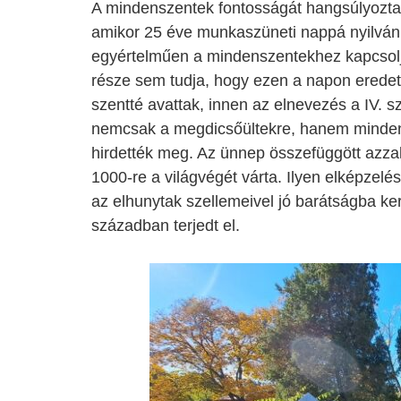
A mindenszentek fontosságát hangsúlyozta
amikor 25 éve munkaszüneti nappá nyilván
egyértelműen a mindenszentekhez kapcsolj
része sem tudja, hogy ezen a napon eredet
szentté avattak, innen az elnevezés a IV. 
nemcsak a megdicsőültekre, hanem minden
hirdették meg. Az ünnep összefüggött azza
1000-re a világvégét várta. Ilyen elképzelés
az elhunytak szellemeivel jó barátságba kerü
században terjedt el.