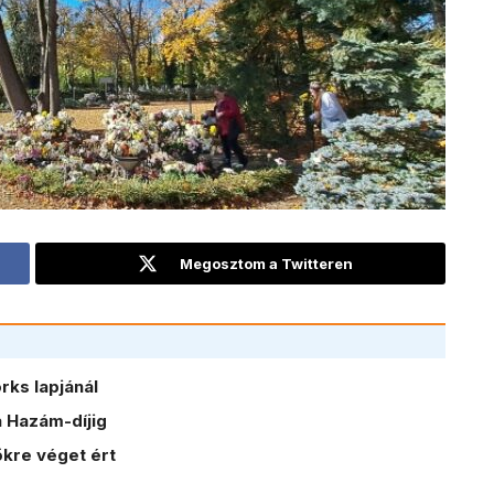
Megosztom a Twitteren
ks lapjánál
 Hazám-díjig
kre véget ért