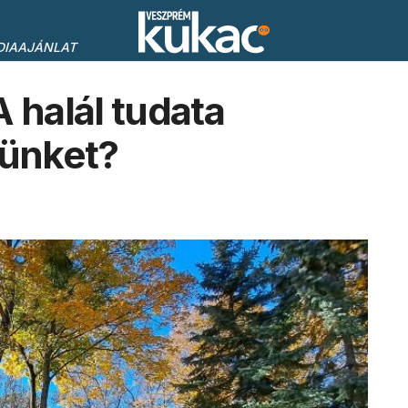
DIAAJÁNLAT
halál tudata
tünket?