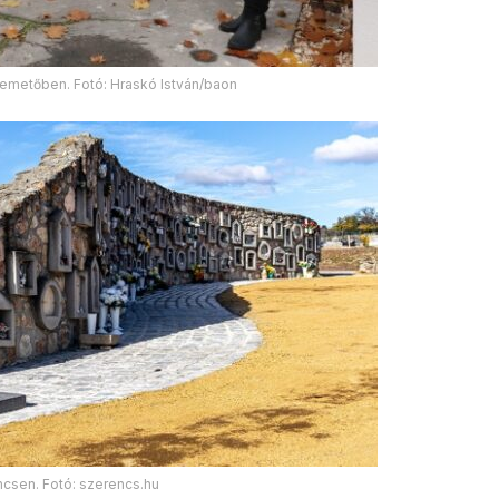
temetőben. Fotó: Hraskó István/baon
ncsen. Fotó: szerencs.hu