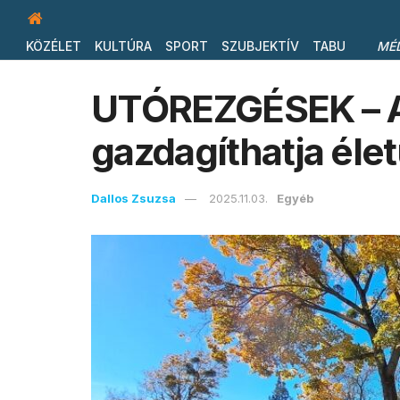
KÖZÉLET
KULTÚRA
SPORT
SZUBJEKTÍV
TABU
MÉ
UTÓREZGÉSEK – A 
gazdagíthatja éle
Dallos Zsuzsa
2025.11.03.
Egyéb