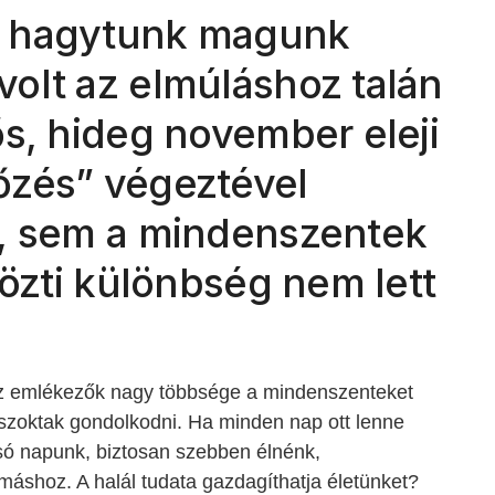
t hagytunk magunk
olt az elmúláshoz talán
s, hideg november eleji
őzés” végeztével
l, sem a mindenszentek
közti különbség nem lett
z emlékezők nagy többsége a mindenszenteket
 szoktak gondolkodni. Ha minden nap ott lenne
lsó napunk, biztosan szebben élnénk,
shoz. A halál tudata gazdagíthatja életünket?