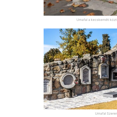
Urnafal a kecskeméti köz
Urnafal Szere