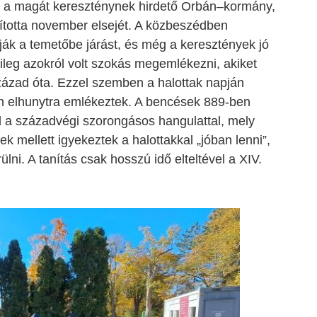
 a magát kereszténynek hirdető Orbán
–
kormány,
ította november elsejét. A közbeszédben
ák a temetőbe járást, és még a keresztények jó
ileg azokról volt szokás megemlékezni, akiket
század óta. Ezzel szemben a halottak napján
 elhunytra emlékeztek. A bencések 889-ben
l a századvégi szorongásos hangulattal, mely
ek mellett igyekeztek a halottakkal „jóban lenni”,
lni. A tanítás csak hosszú idő elteltével a XIV.