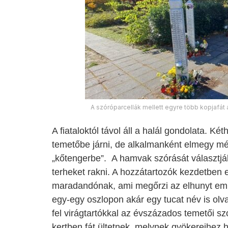
A szóróparcellák mellett egyre több kopjafát 
A fiataloktól távol áll a halál gondolata.
Kéth
temetőbe járni, de alkalmanként elmegy mé
„kőtengerbe”.
A ham
vak szórását választj
terheket rakni. A hozzátartozók kezdetben 
maradandónak, ami megőrzi az elhunyt emlé
egy-egy oszlopon akár egy tucat név is olva
fel virágtartókkal az évszázados temetői s
kertben fát ültetnek, melynek gyökereihez h