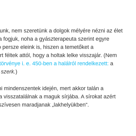
unk, nem szeretünk a dolgok mélyére nézni az élet
a fogjuk, noha a gyászterapeuta szerint egyre
 persze eleink is, hiszen a temetőket a
t féltek attól, hogy a holtak lelke visszajár.
(Nem
törvénye i. e. 450-ben a halálról rendelkezett:
a
 szerk.
)
ani mindenszentek idején, mert akkor talán a
ra visszatalálnak a maguk sírjába. A sírokat azért
k szívesen maradjanak „lakhelyükben”.