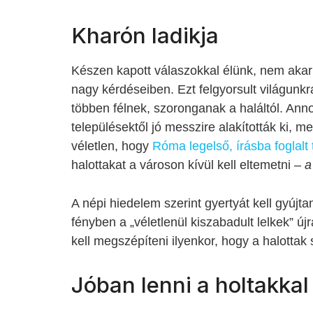
Kharón ladikja
Készen kapott válaszok
kal élünk, nem akar
nagy kérdéseiben. Ezt felgyorsult világunkr
többen félnek, szoronganak a haláltól. Anno
településektől jó messzire alakították ki, mer
véletlen, hogy
Róma legelső, írásba foglalt 
halottakat a városon kívül kell eltemetni –
a
A népi hiedelem szerint gyertyát kell gyújt
fényben a „véletlenül kiszabadult lelkek” új
kell megszépíteni ilyenkor, hogy a halotta
Jóban lenni a holtakkal