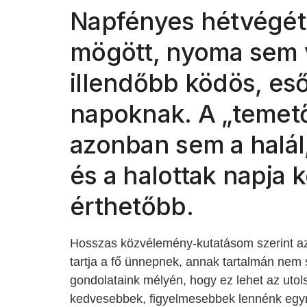
Napfényes hétvégé
mögött, nyoma sem v
illendőbb ködös, eső
napoknak. A „temet
azonban sem a halá
és a halottak napja 
érthetőbb.
Hosszas közvélemény-kutatásom szerint a
tartja a fő ünnepnek, annak tartalmán nem
gondolataink mélyén, hogy ez lehet az uto
kedvesebbek, figyelmesebbek lennénk egymá