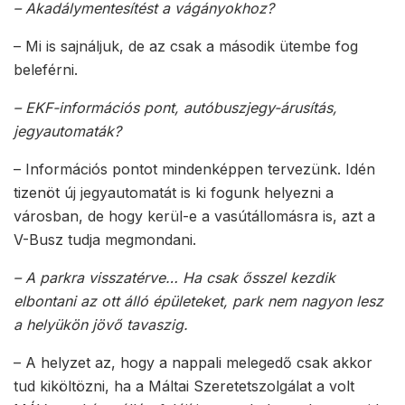
– Akadálymentesítést a vágányokhoz?
– Mi is sajnáljuk, de az csak a második ütembe fog
beleférni.
– EKF-információs pont, autóbuszjegy-árusítás,
jegyautomaták?
– Információs pontot mindenképpen tervezünk. Idén
tizenöt új jegyautomatát is ki fogunk helyezni a
városban, de hogy kerül-e a vasútállomásra is, azt a
V-Busz tudja megmondani.
– A parkra visszatérve… Ha csak ősszel kezdik
elbontani az ott álló épületeket, park nem nagyon lesz
a helyükön jövő tavaszig.
– A helyzet az, hogy a nappali melegedő csak akkor
tud kiköltözni, ha a Máltai Szeretetszolgálat a volt