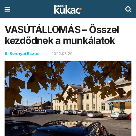
VASÚTÁLLOMÁS – Ősszel
kezdődnek a munkálatok
S. Bonnyai Eszter
2022.03.20.