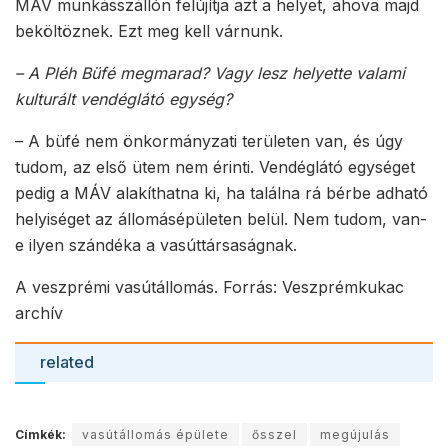
MÁV munkásszállón felújítja azt a helyet, ahova majd
beköltöznek. Ezt meg kell várnunk.
– A Pléh Büfé megmarad? Vagy lesz helyette valami
kulturált vendéglátó egység?
– A büfé nem önkormányzati területen van, és úgy
tudom, az első ütem nem érinti. Vendéglátó egységet
pedig a MÁV alakíthatna ki, ha találna rá bérbe adható
helyiséget az állomásépületen belül. Nem tudom, van-
e ilyen szándéka a vasúttársaságnak.
A veszprémi vasútállomás. Forrás: Veszprémkukac
archív
related
Címkék:
vasútállomás épülete
ősszel
megújulás