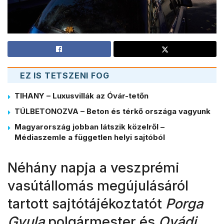
EZ IS TETSZENI FOG
TIHANY – Luxusvillák az Óvár-tetőn
TÚLBETONOZVA – Beton és térkő országa vagyunk
Magyarország jobban látszik közelről –
Médiaszemle a független helyi sajtóból
Néhány napja a veszprémi
vasútállomás megújulásáról
tartott sajtótájékoztatót
Porga
Gyula
polgármester és
Ovádi