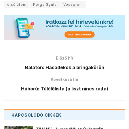
első ütem
Porga Gyula
Veszprém
Előző hír
Balaton: Hasadékok a bringakörön
Következő hír
Háború: Túlélőlista (a liszt nincs rajta)
KAPCSOLÓDÓ
CIKKEK