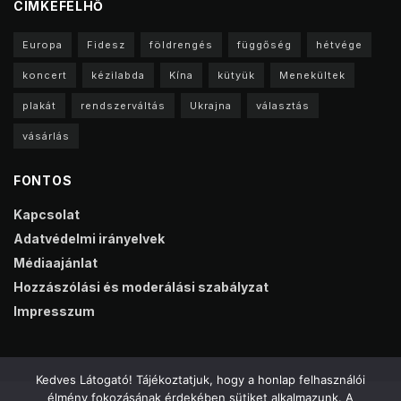
CIMKEFELHŐ
Europa
Fidesz
földrengés
függőség
hétvége
koncert
kézilabda
Kína
kütyük
Menekültek
plakát
rendszerváltás
Ukrajna
választás
vásárlás
FONTOS
Kapcsolat
Adatvédelmi irányelvek
Médiaajánlat
Hozzászólási és moderálási szabályzat
Impresszum
Kedves Látogató! Tájékoztatjuk, hogy a honlap felhasználói
élmény fokozásának érdekében sütiket alkalmazunk. A