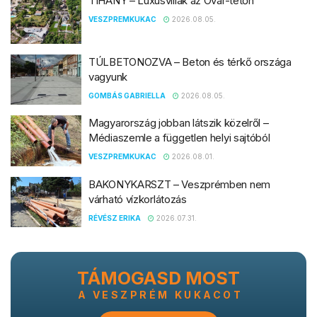
TIHANY – Luxusvillák az Óvár-tetőn
VESZPREMKUKAC
2026.08.05.
TÚLBETONOZVA – Beton és térkő országa
vagyunk
GOMBÁS GABRIELLA
2026.08.05.
Magyarország jobban látszik közelről –
Médiaszemle a független helyi sajtóból
VESZPREMKUKAC
2026.08.01.
BAKONYKARSZT – Veszprémben nem
várható vízkorlátozás
RÉVÉSZ ERIKA
2026.07.31.
TÁMOGASD MOST
A VESZPRÉM KUKACOT