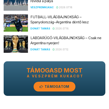
A VESZPRÉM KUKACOT
TÁMOGATOM
RÓLUNK
Veszprém város online közéleti portálja
ROVATOK
Közélet
Kultúra
Sport
Szubjektív