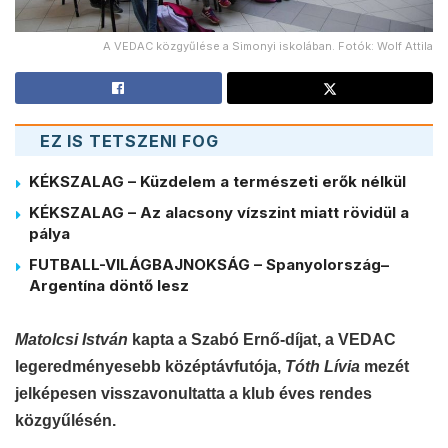
A VEDAC közgyűlése a Simonyi iskolában. Fotók: Wolf Attila
EZ IS TETSZENI FOG
KÉKSZALAG – Küzdelem a természeti erők nélkül
KÉKSZALAG – Az alacsony vízszint miatt rövidül a
pálya
FUTBALL-VILÁGBAJNOKSÁG – Spanyolország–
Argentína döntő lesz
Matolcsi István
kapta a Szabó Ernő-díjat, a VEDAC
legeredményesebb középtávfutója,
Tóth Lívia
mezét
jelképesen visszavonultatta a klub éves rendes
közgyűlésén.