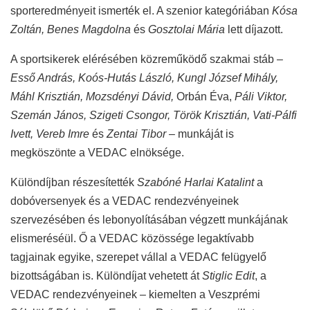
sporteredményeit ismerték el. A szenior kategóriában
Kósa
Zoltán, Benes Magdolna
és
Gosztolai Mária
lett díjazott.
A sportsikerek elérésében közreműködő szakmai stáb –
Esső András, Koós-Hutás László, Kungl József Mihály,
Máhl Krisztián, Mozsdényi Dávid,
Orbán Éva,
Páli Viktor,
Szemán János, Szigeti Csongor, Török Krisztián, Vati-Pálfi
Ivett, Vereb Imre
és
Zentai Tibor
– munkáját is
megköszönte a VEDAC elnöksége.
Különdíjban részesítették
Szabóné Harlai Katalint
a
dobóversenyek és a VEDAC rendezvényeinek
szervezésében és lebonyolításában végzett munkájának
elismeréséül. Ő a VEDAC közössége legaktívabb
tagjainak egyike, szerepet vállal a VEDAC felügyelő
bizottságában is. Különdíjat vehetett át
Stiglic Edit
, a
VEDAC rendezvényeinek – kiemelten a Veszprémi