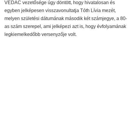
VEDAC vezetősége úgy döntött, hogy hivatalosan és
egyben jelképesen visszavonultatja Tóth Lívia mezét,
melyen születési dátumának második két számjegye, a 80-
as szám szerepel, ami jelképezi azt is, hogy évfolyamának
legkiemelkedőbb versenyzője volt.
Eredményei közül kiemelkedik a 2005. évi Atlétikai
Világdöntő (World Athletic Final), a Grand Prix döntő
Monte-Carlóban, ahol a jelenleg is érvényes országos
csúccsal a negyedik helyen végzett, melynél jobb
helyezést magyar futóatléta sem előtte, sem azóta nem
tudott elérni. Ugyanebben az évben a törökországi
Izmirben megrendezett Universiadén (főiskolai
világbajnokság) elért győzelme a teljes magyar csapat
(minden sportágat beleértve) egyetlen aranyérme volt.