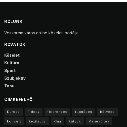
Tabu
CIMKEFELHŐ
Europa
Fidesz
földrengés
függőség
hétvége
koncert
kézilabda
Kína
kütyük
Menekültek
plakát
rendszerváltás
Ukrajna
választás
vásárlás
FONTOS
Kapcsolat
Adatvédelmi irányelvek
Médiaajánlat
Hozzászólási és moderálási szabályzat
Impresszum