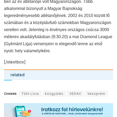
Címkék:
Tóth Lívia
közgyűlés
VEDAC
Veszprém
Előző hír
GASZTRONÓMIA – Küszöbön a globális rovarbiznisz
Következő hír
VENŐKE – Klausz Melinda lesz a vendég