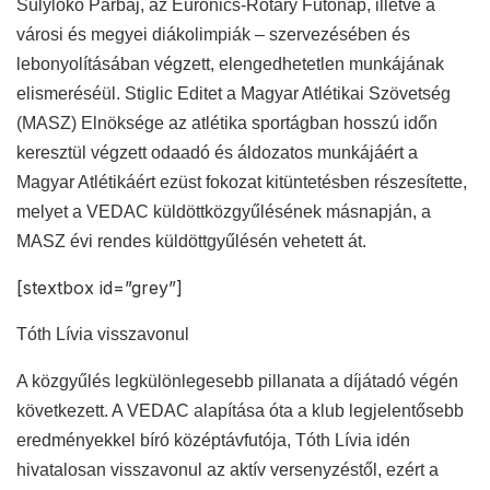
Súlylökő Párbaj, az Euronics-Rotary Futónap, illetve a
városi és megyei diákolimpiák – szervezésében és
lebonyolításában végzett, elengedhetetlen munkájának
elismeréséül. Stiglic Editet a Magyar Atlétikai Szövetség
(MASZ) Elnöksége az atlétika sportágban hosszú időn
keresztül végzett odaadó és áldozatos munkájáért a
Magyar Atlétikáért ezüst fokozat kitüntetésben részesítette,
melyet a VEDAC küldöttközgyűlésének másnapján, a
MASZ évi rendes küldöttgyűlésén vehetett át.
[stextbox id=”grey”]
Tóth Lívia visszavonul
A közgyűlés legkülönlegesebb pillanata a díjátadó végén
következett. A VEDAC alapítása óta a klub legjelentősebb
eredményekkel bíró középtávfutója, Tóth Lívia idén
hivatalosan visszavonul az aktív versenyzéstől, ezért a