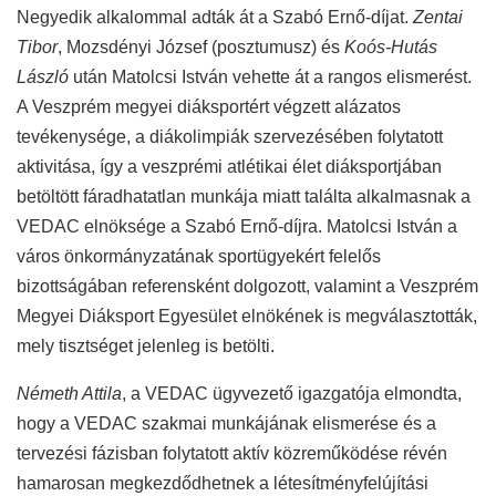
Negyedik alkalommal adták át a Szabó Ernő-díjat.
Zentai
Tibor
, Mozsdényi József (posztumusz) és
Koós-Hutás
László
után Matolcsi István vehette át a rangos elismerést.
A Veszprém megyei diáksportért végzett alázatos
tevékenysége, a diákolimpiák szervezésében folytatott
aktivitása, így a veszprémi atlétikai élet diáksportjában
betöltött fáradhatatlan munkája miatt találta alkalmasnak a
VEDAC elnöksége a Szabó Ernő-díjra. Matolcsi István a
város önkormányzatának sportügyekért felelős
bizottságában referensként dolgozott, valamint a Veszprém
Megyei Diáksport Egyesület elnökének is megválasztották,
mely tisztséget jelenleg is betölti.
Németh Attila
, a VEDAC ügyvezető igazgatója elmondta,
hogy a VEDAC szakmai munkájának elismerése és a
tervezési fázisban folytatott aktív közreműködése révén
hamarosan megkezdődhetnek a létesítményfelújítási