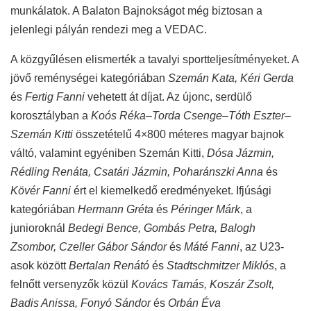
munkálatok. A Balaton Bajnokságot még biztosan a
jelenlegi pályán rendezi meg a VEDAC.
A közgyűlésen elismerték a tavalyi sportteljesítményeket. A
jövő reménységei kategóriában
Szemán Kata, Kéri Gerda
és
Fertig Fanni
vehetett át díjat. Az újonc, serdülő
korosztályban a
Koós Réka–Torda Csenge–Tóth Eszter–
Szemán Kitti
összetételű 4×800 méteres magyar bajnok
váltó, valamint egyéniben Szemán Kitti,
Dósa Jázmin,
Rédling Renáta, Csatári Jázmin, Poharánszki Anna
és
Kövér Fanni
ért el kiemelkedő eredményeket. Ifjúsági
kategóriában
Hermann Gréta
és
Péringer Márk
, a
junioroknál
Bedegi Bence, Gombás Petra, Balogh
Zsombor, Czeller Gábor Sándor
és
Máté Fanni
, az U23-
asok között
Bertalan Renátó
és
Stadtschmitzer Miklós
, a
felnőtt versenyzők közül
Kovács Tamás, Koszár Zsolt,
Badis Anissa, Fonyó Sándor
és
Orbán Éva