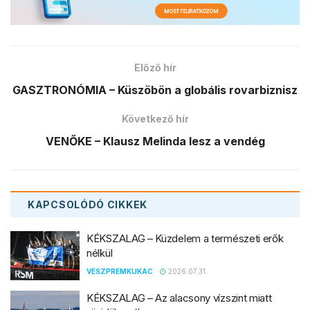
KAPCSOLÓDÓ
CIKKEK
KÉKSZALAG – Küzdelem a természeti erők
nélkül
VESZPREMKUKAC
2026.07.31.
KÉKSZALAG – Az alacsony vízszint miatt
rövidül a pálya
VESZPREMKUKAC
2026.07.18.
FUTBALL-VILÁGBAJNOKSÁG –
Spanyolország–Argentína döntő lesz
DONÁT TAMÁS
2026.07.16.
LABDARÚGÓ-VILÁGBAJNOKSÁG – Csak ne
Argentína nyerjen!
DONÁT TAMÁS
2026.07.12.
TÁMOGASD MOST