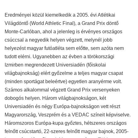
Számos alkalommal végzett Grand Prix versenyeken
dobogós helyen. Három világbajnokságon, két
Universiadén és négy Európa-bajnokságon vett részt
Magyarország, Veszprém és a VEDAC színeit képviselve.
Háromszoros Európa-kupa győztes, hétszeres országos
felnőtt csúcstartó, 22-szeres felnőtt magyar bajnok, 2005-
ben az év atlétanője volt Magyarországon. Több
alkalommal bizonyult a Magyar Bajnokság
legeredményesebb atlétanőjének. 2002 és 2010 között fő
számában és a középtávfutó számokban Magyarországon
veretlen volt. Jelenleg is érvényes országos csúcsa 3000
méteres akadályfutásban (9:30.20) a mai Diamond League
(Gyémánt Liga) versenyein is elegendő lenne az első
nyolc hely valamelyikére.
[/stextbox]
related