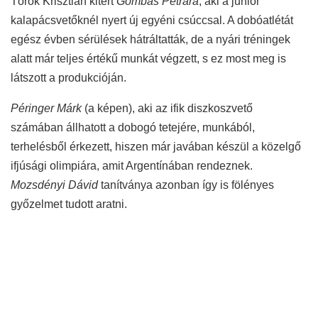
Török Krisztián kitért
Gombás Petrára
, aki a junior
kalapácsvetőknél nyert új egyéni csúccsal. A dobóatlétát
egész évben sérülések hátráltatták, de a nyári tréningek
alatt már teljes értékű munkát végzett, s ez most meg is
látszott a produkcióján.
Péringer Márk
(a képen), aki az ifik diszkoszvető
számában állhatott a dobogó tetejére, munkából,
terhelésből érkezett, hiszen már javában készül a közelgő
ifjúsági olimpiára, amit Argentínában rendeznek.
Mozsdényi Dávid
tanítványa azonban így is fölényes
győzelmet tudott aratni.