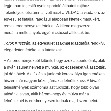
legjobban teljesítő nyolc sportoló állhatott rajthoz.
Tekintélyes létszámmal vett részt a VEDAC a viadalon, az
egyesület fiataljai ráadásul alaposan kitettek magukért,
remek eredményeket értek el. A kilenc megszerzett
medália mellett nyolc egyéni csúcsot állítottak be.
Török Krisztián
, az egyesület szakmai igazgatója rendkívül
elégedetten értékelte a látottakat:
–
Az eredményekből kitűnik, hogy azok a sportolóink, akik
a nyári szünet helyett a munkát, az edzéseket választották,
jól döntöttek. Az ifik és a juniorok korosztálya igen értékes,
hiszen már nagyon közel járnak a felnőttekhez. A kiváló
teljesítmények számomra azt tükrözik, hogy több olyan
atlétánk is van, akik három–négy év múlva már a
felnőtteknél is eredményesen tudnak majd szerepelni.