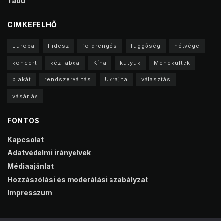
Tabu
CIMKEFELHŐ
Europa
Fidesz
földrengés
függőség
hétvége
koncert
kézilabda
Kína
kütyük
Menekültek
plakát
rendszerváltás
Ukrajna
választás
vásárlás
FONTOS
Kapcsolat
Adatvédelmi irányelvek
Médiaajánlat
Hozzászólási és moderálási szabályzat
Impresszum