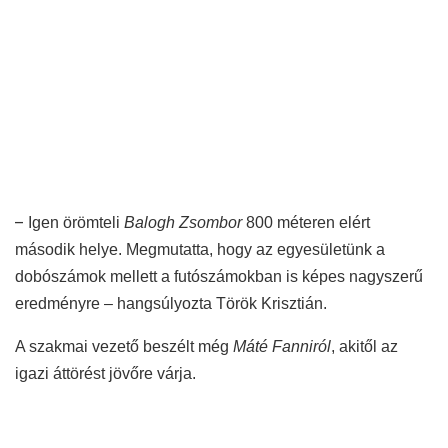
–
Igen örömteli
Balogh Zsombor
800 méteren elért
második helye. Megmutatta, hogy az egyesületünk a
dobószámok mellett a futószámokban is képes nagyszerű
eredményre – hangsúlyozta Török Krisztián.
A szakmai vezető beszélt még
Máté Fanniról
, akitől az
igazi áttörést jövőre várja.