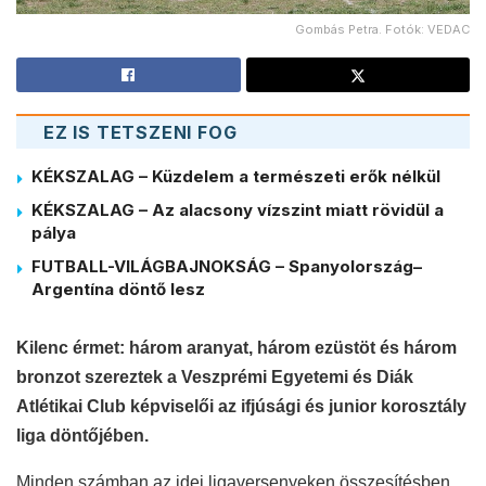
Gombás Petra. Fotók: VEDAC
EZ IS TETSZENI FOG
KÉKSZALAG – Küzdelem a természeti erők nélkül
KÉKSZALAG – Az alacsony vízszint miatt rövidül a
pálya
FUTBALL-VILÁGBAJNOKSÁG – Spanyolország–
Argentína döntő lesz
Kilenc érmet: három aranyat, három ezüstöt és három
bronzot szereztek a Veszprémi Egyetemi és Diák
Atlétikai Club képviselői az ifjúsági és junior korosztály
liga döntőjében.
Minden számban az idei ligaversenyeken összesítésben