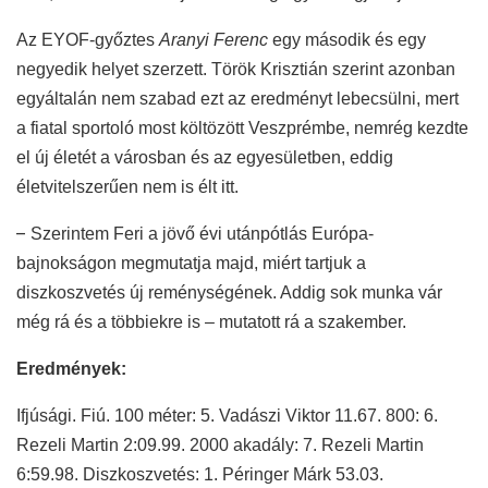
Az EYOF-győztes
Aranyi Ferenc
egy második és egy
negyedik helyet szerzett. Török Krisztián szerint azonban
egyáltalán nem szabad ezt az eredményt lebecsülni, mert
a fiatal sportoló most költözött Veszprémbe, nemrég kezdte
el új életét a városban és az egyesületben, eddig
életvitelszerűen nem is élt itt.
–
Szerintem Feri a jövő évi utánpótlás Európa-
bajnokságon megmutatja majd, miért tartjuk a
diszkoszvetés új reménységének. Addig sok munka vár
még rá és a többiekre is – mutatott rá a szakember.
Eredmények:
Ifjúsági. Fiú. 100 méter: 5. Vadászi Viktor 11.67. 800: 6.
Rezeli Martin 2:09.99. 2000 akadály: 7. Rezeli Martin
6:59.98. Diszkoszvetés: 1. Péringer Márk 53.03.