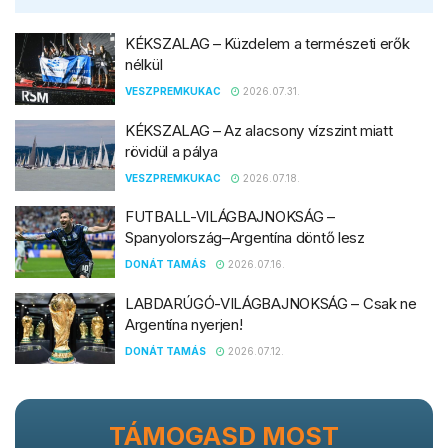
KÉKSZALAG – Küzdelem a természeti erők
nélkül
VESZPREMKUKAC
2026.07.31.
KÉKSZALAG – Az alacsony vízszint miatt
rövidül a pálya
VESZPREMKUKAC
2026.07.18.
FUTBALL-VILÁGBAJNOKSÁG –
Spanyolország–Argentína döntő lesz
DONÁT TAMÁS
2026.07.16.
LABDARÚGÓ-VILÁGBAJNOKSÁG – Csak ne
Argentína nyerjen!
DONÁT TAMÁS
2026.07.12.
TÁMOGASD MOST