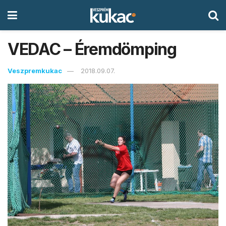
VEDAC – Éremdömping
Veszpremkukac
2018.09.07.