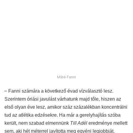
Máté Fanni
–
Fanni számára a következő évad vízválasztó lesz.
Szerintem óriási javulást várhatunk majd tőle, hiszen az
első olyan éve lesz, amikor száz százalékban koncentrálni
tud az atlétika edzésekre. Ha már a gerelyhajítás szóba
került, nem szabad elmennünk
Till Adél
eredménye mellett
sem, aki hét méterrel javította meg egyéni legjobbját.