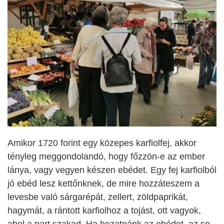
Amikor 1720 forint egy közepes karfiolfej, akkor
tényleg meggondolandó, hogy főzzön-e az ember
lánya, vagy vegyen készen ebédet. Egy fej karfiolból
jó ebéd lesz kettőnknek, de mire hozzáteszem a
levesbe való sárgarépát, zellert, zöldpaprikát,
hagymát, a rántott karfiolhoz a tojást, ott vagyok,