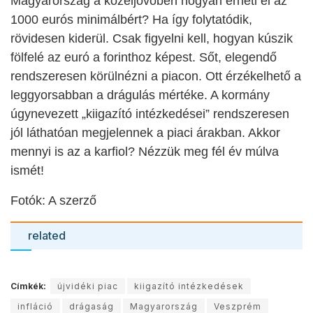
Magyarország a közeljövőben hogyan érheti el az
1000 eurós minimálbért? Ha így folytatódik,
rövidesen kiderül. Csak figyelni kell, hogyan kúszik
fölfelé az euró a forinthoz képest. Sőt, elegendő
rendszeresen körülnézni a piacon. Ott érzékelhető a
leggyorsabban a drágulás mértéke.
A kormány
úgynevezett „kiigazító intézkedései” rendszeresen
jól láthatóan megjelennek a piaci árakban. Akkor
m
ennyi is az a karfiol? Nézzük meg fél év múlva
ismét!
Fotók: A szerző
related
Címkék:
újvidéki piac
kiigazító intézkedések
infláció
drágaság
Magyarország
Veszprém