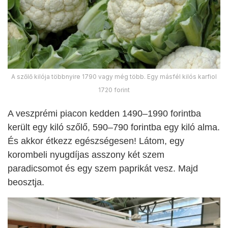
A szőlő kilója többnyire 1790 vagy még több. Egy másfél kilós karfiol
1720 forint
A veszprémi piacon kedden 1490–1990 forintba
került egy kiló szőlő, 590–790 forintba egy kiló alma.
És akkor étkezz egészségesen! Látom, egy
korombeli nyugdíjas asszony két szem
paradicsomot és egy szem paprikát vesz. Majd
beosztja.