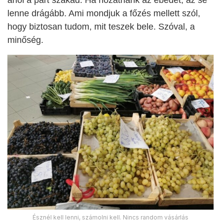
ahol a part szakad. Ha hozatnánk az ebédet, az se
lenne drágább. Ami mondjuk a főzés mellett szól,
hogy biztosan tudom, mit teszek bele. Szóval, a
minőség.
Észnél kell lenni, számolni kell. Nincs random vásárlás