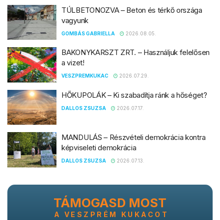
TÚLBETONOZVA – Beton és térkő országa
vagyunk
GOMBÁS GABRIELLA
2026.08.05.
BAKONYKARSZT ZRT. – Használjuk felelősen
a vizet!
VESZPREMKUKAC
2026.07.29.
HŐKUPOLÁK – Ki szabadítja ránk a hőséget?
DALLOS ZSUZSA
2026.07.17.
MANDULÁS – Részvételi demokrácia kontra
képviseleti demokrácia
DALLOS ZSUZSA
2026.07.13.
TÁMOGASD MOST
A VESZPRÉM KUKACOT