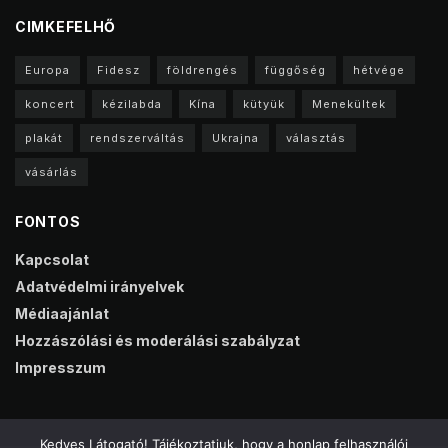
CIMKEFELHŐ
Europa
Fidesz
földrengés
függőség
hétvége
koncert
kézilabda
Kína
kütyük
Menekültek
plakát
rendszerváltás
Ukrajna
választás
vásárlás
FONTOS
Kapcsolat
Adatvédelmi irányelvek
Médiaajánlat
Hozzászólási és moderálási szabályzat
Impresszum
Kedves Látogató! Tájékoztatjuk, hogy a honlap felhasználói