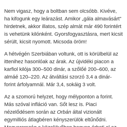
Nem vigasz, hogy a boltban sem olcsóbb. Kivéve,
ha kifogunk egy leárazást. Amikor „gála almavásárt”
hirdetnek, akkor illatos, szép almát már 490 forintért
is vehetünk kilónként. Gyorsfogyasztásra, mert kicsit
sérült, kicsit nyomott. Micsoda öröm!
A hétvégén Szerbiában voltunk, ott is körülbelül az
ittenihez hasonlóak az árak. Az újvidéki piacon a
karfiol kilója 300–500 dinár, a szőlőé 200–600, az
almáé 120–220. Az átváltási szorzó 3,4 a dinár-
forint árfolyamnál. Már 3,4, sokáig 3 volt.
Az a szomorú helyzet, hogy mélyponton a forint.
Más szóval infláció van. Sőt lesz is.
P
iaci
nézelődésem során az
Orbán
által vizionált
egymilliós átlagbéren kényszerülök eltűnődni.