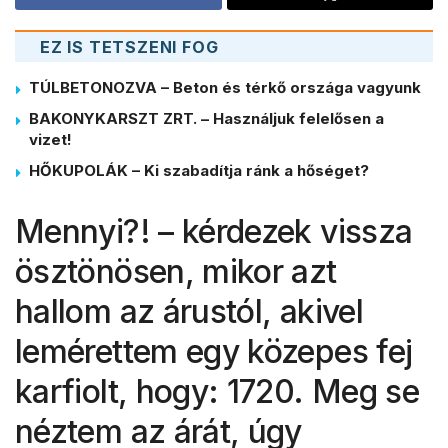
EZ IS TETSZENI FOG
TÚLBETONOZVA – Beton és térkő országa vagyunk
BAKONYKARSZT ZRT. – Használjuk felelősen a
vizet!
HŐKUPOLÁK – Ki szabadítja ránk a hőséget?
Mennyi?! – kérdezek vissza
ösztönösen, mikor azt
hallom az árustól, akivel
lemérettem egy közepes fej
karfiolt, hogy: 1720. Meg se
néztem az árát, úgy