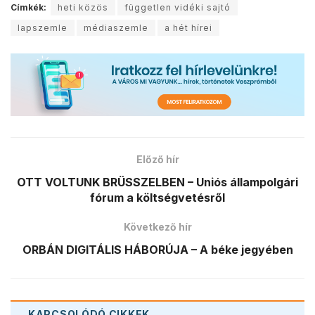
Címkék:
heti közös
független vidéki sajtó
lapszemle
médiaszemle
a hét hírei
Előző hír
OTT VOLTUNK BRÜSSZELBEN – Uniós állampolgári
fórum a költségvetésről
Következő hír
ORBÁN DIGITÁLIS HÁBORÚJA – A béke jegyében
KAPCSOLÓDÓ
CIKKEK