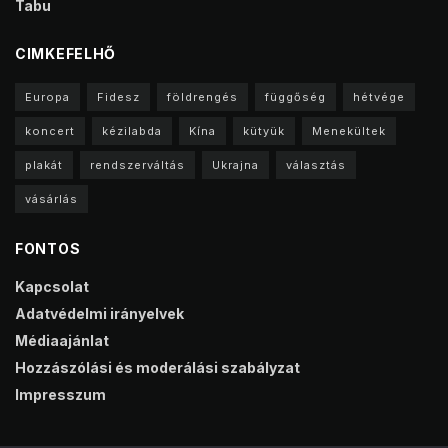
Tabu
CIMKEFELHŐ
Europa
Fidesz
földrengés
függőség
hétvége
koncert
kézilabda
Kína
kütyük
Menekültek
plakát
rendszerváltás
Ukrajna
választás
vásárlás
FONTOS
Kapcsolat
Adatvédelmi irányelvek
Médiaajánlat
Hozzászólási és moderálási szabályzat
Impresszum