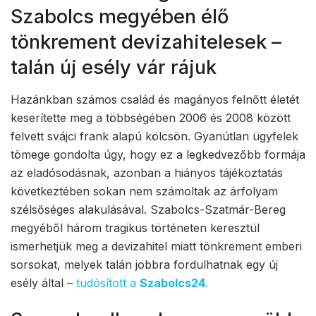
Szabolcs megyében élő
tönkrement devizahitelesek –
talán új esély vár rájuk
Hazánkban számos család és magányos felnőtt életét
keserítette meg a többségében 2006 és 2008 között
felvett svájci frank alapú kölcsön. Gyanútlan ügyfelek
tömege gondolta úgy, hogy ez a legkedvezőbb formája
az eladósodásnak, azonban a hiányos tájékoztatás
következtében sokan nem számoltak az árfolyam
szélsőséges alakulásával. Szabolcs-Szatmár-Bereg
megyéből három tragikus történeten keresztül
ismerhetjük meg a devizahitel miatt tönkrement emberi
sorsokat, melyek talán jobbra fordulhatnak egy új
esély által –
tudósított a
Szabolcs24
.