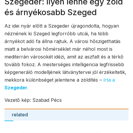
Szegeder: Ilyen lenne egy zöld
és árnyékosabb Szeged
Az idei nyár előtt a Szegeder újragondolta, hogyan
néznének ki Szeged legforróbb utcái, ha több
árnyékot adó fa állna rajtuk. A városi hőszigethatás
miatt a belvárosi hőmérséklet már néhol most is
mediterrán városokét idézi, amit az aszfalt és a térkő
tovább fokoz. A mesterséges intelligencia legfrissebb
képgeneráló modelljének látványtervei jól érzékeltetik,
mekkora különbséget jelentene a zöldítés –
írta a
Szegeder
.
Vezető kép: Szabad Pécs
related