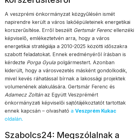
A veszprémi önkormányzat közgyűlésén ismét
napirendre került a város lakóépületeinek energetikai
korszerűsítése. Erről beszélt
Gertsmár Ferenc
ellenzéki
képviselő, emlékeztetvén arra, hogy a város
energetikai stratégiája a 2010-2025 közötti időszakra
szabott feladatokat. Ennek eredményéről írásban is
kérdezte
Porga Gyula
polgármestert. Azonban
kiderült, hogy a városvezetés másként gondolkodik,
mivel kevés ráhatással bírnak a lakossági projektek
volumenének alakulására. Gertsmár Ferenc és
Adamecz Zoltán
az Együtt Veszprémért
önkormányzati képviselői sajtótájékoztatót tartottak
ennek kapcsán – olvasható
a
Veszprém Kukac
oldalán.
Szabolcs24: Megszólalnak a