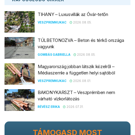
TIHANY – Luxusvillák az Óvár-tetőn
VESZPREMKUKAC
2026.08.05.
TÚLBETONOZVA – Beton és térkő országa
vagyunk
GOMBÁS GABRIELLA
2026.08.05.
Magyarország jobban látszik közelről –
Médiaszemle a független helyi sajtóból
VESZPREMKUKAC
2026.08.01.
BAKONYKARSZT – Veszprémben nem
várható vízkorlátozás
RÉVÉSZ ERIKA
2026.07.31.
TÁMOGASD MOST