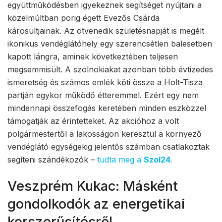
együttműködésben igyekeznek segítséget nyújtani a
közelmúltban porig égett Evezős Csárda
károsultjainak. Az ötvenedik születésnapját is megélt
ikonikus vendéglátóhely egy szerencsétlen balesetben
kapott lángra, aminek következtében teljesen
megsemmisült. A szolnokiakat azonban több évtizedes
ismeretség és számos emlék köti össze a Holt-Tisza
partján egykor működő étteremmel. Ezért egy nem
mindennapi összefogás keretében minden eszközzel
támogatják az érintetteket. Az akcióhoz a volt
polgármestertől a lakosságon keresztül a környező
vendéglátó egységekig jelentős számban csatlakoztak
segíteni szándékozók –
tudta meg a
Szol24
.
Veszprém Kukac: Másként
gondolkodók az energetikai
korszerűsítésről