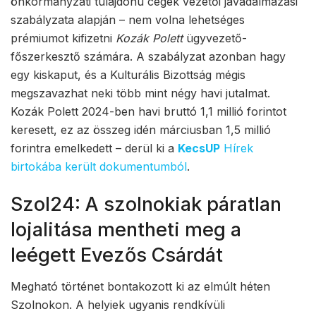
önkormányzati tulajdonú cégek vezetői javadalmazási
szabályzata alapján – nem volna lehetséges
prémiumot kifizetni
Kozák Polett
ügyvezető-
főszerkesztő számára. A szabályzat azonban hagy
egy kiskaput, és a Kulturális Bizottság mégis
megszavazhat neki több mint négy havi jutalmat.
Kozák Polett 2024-ben havi bruttó 1,1 millió forintot
keresett, ez az összeg idén márciusban 1,5 millió
forintra emelkedett – derül ki a
KecsUP
Hírek
birtokába került dokumentumból
.
Szol24: A szolnokiak páratlan
lojalitása mentheti meg a
leégett Evezős Csárdát
Megható történet bontakozott ki az elmúlt héten
Szolnokon. A helyiek ugyanis rendkívüli