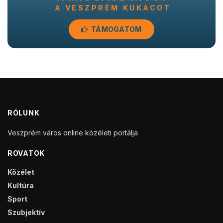
A VESZPRÉM KUKACOT
TÁMOGATOM
RÓLUNK
Veszprém város online közéleti portálja
ROVATOK
Közélet
Kultúra
Sport
Szubjektív