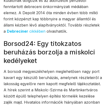
kutatónak dolgozik és az adófizetők pénzéből
fenntartott debreceni önkormányzati médiában
elemez. A Depolit 2014 óta minden évben több millió
forint közpénzt kap többnyire a magyar államtól és
állami kézben lévő alapítványoktól. További részletek
a
Debreciner
cikkében
olvashatók.
Borsod24: Egy titokzatos
beruházás borzolja a miskolci
kedélyeket
A borsodi megyeszékhelyen meglehetősen nagy port
kavart egy készülő beruházás, amelynek részleteiről a
lakosság egyelőre nem kapott megfelelő tájékoztatást.
A hírek szerint a Miskolc-Szirma és Martinkertváros
között épülő telephelyen építési törmelék kezelése
zajlik majd. Hivatalos információk hiányában azonban