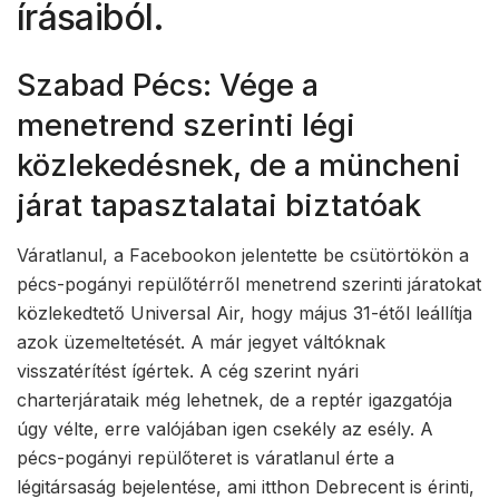
írásaiból.
Szabad Pécs: Vége a
menetrend szerinti légi
közlekedésnek, de a müncheni
járat tapasztalatai biztatóak
Váratlanul, a Facebookon jelentette be csütörtökön a
pécs-pogányi repülőtérről menetrend szerinti járatokat
közlekedtető Universal Air, hogy május 31-étől leállítja
azok üzemeltetését. A már jegyet váltóknak
visszatérítést ígértek. A cég szerint nyári
charterjárataik még lehetnek, de a reptér igazgatója
úgy vélte, erre valójában igen csekély az esély. A
pécs-pogányi repülőteret is váratlanul érte a
légitársaság bejelentése, ami itthon Debrecent is érinti,