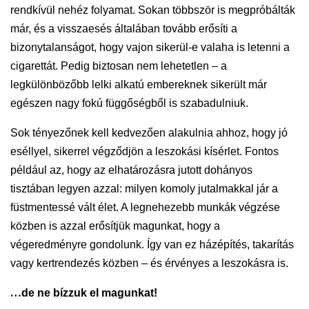
rendkívül nehéz folyamat.
Sokan többször is megpróbálták
már, és a visszaesés általában tovább erősíti a
bizonytalanságot, hogy vajon sikerül-e valaha is letenni a
cigarettát. Pedig biztosan nem lehetetlen
–
a
legkülönbözőbb lelki alkatú embereknek sikerült már
egészen nagy fokú függőségből is szabadulniuk.
Sok tényezőnek kell kedvezően alakulnia ahhoz, hogy jó
eséllyel, sikerrel végződjön a leszokási kísérlet. Fontos
például az, hogy az elhatározásra jutott dohányos
tisztában legyen azzal: milyen komoly jutalmakkal jár a
füstmentessé vált élet. A legnehezebb munkák végzése
közben is azzal erősítjük magunkat, hogy a
végeredményre gondolunk. Így van ez házépítés, takarítás
vagy kertrendezés közben – és érvényes a leszokásra is.
…
de ne bízzuk el magunkat!