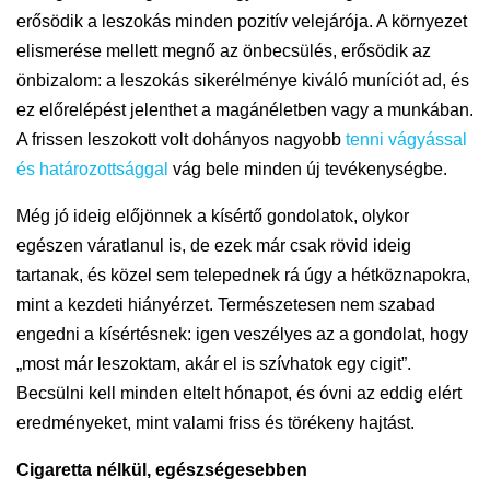
erősödik a leszokás minden pozitív velejárója. A környezet
elismerése mellett megnő az önbecsülés, erősödik az
önbizalom: a leszokás sikerélménye kiváló muníciót ad, és
ez előrelépést jelenthet a magánéletben vagy a munkában.
A frissen leszokott volt dohányos nagyobb
tenni vágyással
és határozottsággal
vág bele minden új tevékeny
s
égbe.
Még jó ideig előjönnek a kísértő gondolatok, olykor
egészen váratlanul is, de ezek már csak rövid ideig
tartanak, és közel sem telepednek rá úgy a hétköznapokra,
mint a kezdeti hiányérzet. Természetesen nem szabad
engedni a kísértésnek: igen veszélyes az a gondolat, hogy
„most már leszoktam, akár el is szívhatok egy cigit”.
Becsülni kell minden eltelt hónapot, és óvni az eddig elért
eredményeket, mint valami friss és törékeny hajtást.
Cigaretta nélkül, egészségesebben