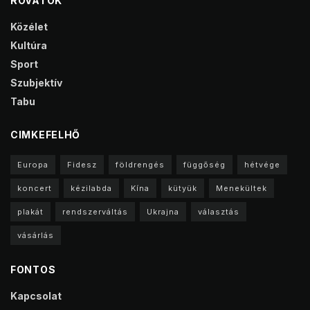
ROVATOK
Közélet
Kultúra
Sport
Szubjektív
Tabu
CIMKEFELHŐ
Europa
Fidesz
földrengés
függőség
hétvége
koncert
kézilabda
Kína
kütyük
Menekültek
plakát
rendszerváltás
Ukrajna
választás
vásárlás
FONTOS
Kapcsolat