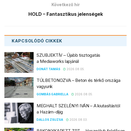
Következő hír
HOLD – Fantasztikus jelenségek
KAPCSOLÓDÓ
CIKKEK
SZUBJEKTÍV – Újabb tisztogatás
a Mediaworks lapjánál
DONÁT TAMÁS
2026.08.05.
TÚLBETONOZVA – Beton és térkő országa
vagyunk
GOMBÁS GABRIELLA
2026.08.05.
MEGHALT SZELÉNYI IVÁN – A kiutasítástól
a Hazám-díjig
DALLOS ZSUZSA
2026.08.03.
BAKONYKARSZT ZRT. – Használjuk felelősen