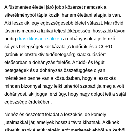
A füstmentes élettel járó jobb közérzet nemcsak a
sikerélményből táplálkozik, hanem élettani alapja is van.
Aki leszokik, egy egészségesebb életet választ. Már rövid
távon is megnő a fizikai teljesítőképesség, hosszabb távon
pedig
drasztikusan csökken
a dohányosokra jellemző
súlyos betegségek kockázata.
A tüdőrák és a COPD
(krónikus obstruktív tüdőbetegség) kialakulásáért
elsősorban a dohányzás felelős. A tüdő- és légúti
betegségek és a dohányzás összefüggése olyan
mértékben benne van a köztudatban, hogy a leszokás
minden bizonnyal nagy lelki tehertől szabadítja meg a volt
dohányost, aki joggal érzi úgy, hogy nagy dolgot tett a saját
egészsége érdekében.
Nehéz és összetett feladat a leszokás, de komoly
jutalmakkal jár, amelyek hosszú távra kihatnak. Akiknek
sikerült, azok életük végéig erőt merítenek ebből a sikerből,