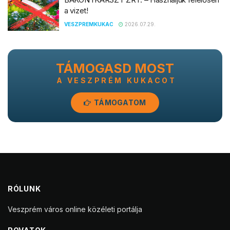
a vizet!
VESZPREMKUKAC
2026.07.29.
TÁMOGASD MOST
A VESZPRÉM KUKACOT
TÁMOGATOM
RÓLUNK
Veszprém város online közéleti portálja