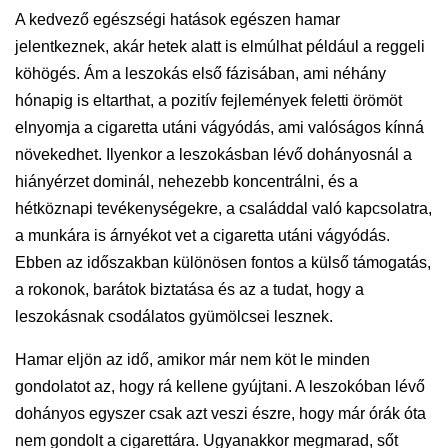
A kedvező egészségi hatások egészen hamar
jelentkeznek, akár hetek alatt is elmúlhat például a reggeli
köhögés. Ám a leszokás első fázisában, ami néhány
hónapig is eltarthat, a pozitív fejlemények feletti örömöt
elnyomja a cigaretta utáni vágyódás, ami valóságos kínná
növekedhet. Ilyenkor a leszokásban lévő dohányosnál a
hiányérzet dominál, nehezebb koncentrálni, és a
hétköznapi tevékenységekre, a családdal való kapcsolatra,
a munkára is árnyékot vet a cigaretta utáni vágyódás.
Ebben az időszakban különösen fontos a külső támogatás,
a rokonok, barátok biztatása és az a tudat, hogy a
leszokásnak csodálatos gyümölcsei lesznek.
Hamar eljön az idő, amikor már nem köt le minden
gondolatot az, hogy rá kellene gyújtani. A leszokóban lévő
dohányos egyszer csak azt veszi észre, hogy már órák óta
nem gondolt a cigarettára. Ugyanakkor megmarad, sőt