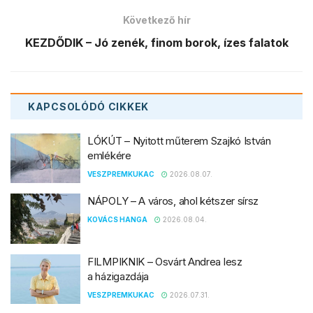
Következő hír
KEZDŐDIK – Jó zenék, finom borok, ízes falatok
KAPCSOLÓDÓ
CIKKEK
LÓKÚT – Nyitott műterem Szajkó István
emlékére
VESZPREMKUKAC
2026.08.07.
NÁPOLY – A város, ahol kétszer sírsz
KOVÁCS HANGA
2026.08.04.
FILMPIKNIK – Osvárt Andrea lesz
a házigazdája
VESZPREMKUKAC
2026.07.31.