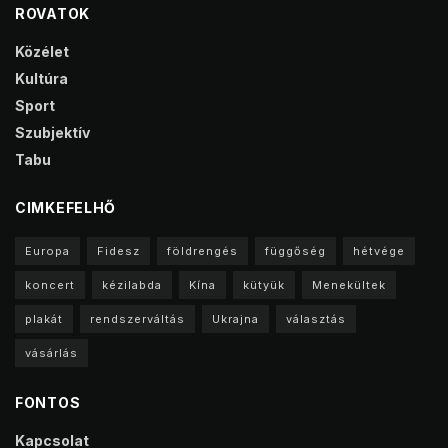
ROVATOK
Közélet
Kultúra
Sport
Szubjektív
Tabu
CIMKEFELHŐ
Europa
Fidesz
földrengés
függőség
hétvége
koncert
kézilabda
Kína
kütyük
Menekültek
plakát
rendszerváltás
Ukrajna
választás
vásárlás
FONTOS
Kapcsolat