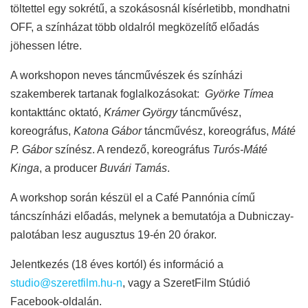
töltettel egy sokrétű, a szokásosnál kísérletibb, mondhatni
OFF, a színházat több oldalról megközelítő előadás
jöhessen létre.
A workshopon neves táncművészek és színházi
szakemberek tartanak foglalkozásokat:
Györke Tímea
kontakttánc oktató,
Krámer György
táncművész,
koreográfus,
Katona Gábor
táncművész, koreográfus,
Máté
P. Gábor
színész. A rendező, koreográfus
Turós-Máté
Kinga
, a producer
Buvári Tamás
.
A workshop során készül el a Café Pannónia című
táncszínházi előadás, melynek a bemutatója a Dubniczay-
palotában lesz augusztus 19-én 20 órakor.
Jelentkezés (18 éves kortól) és információ a
studio@szeretfilm.hu-n
, vagy a SzeretFilm Stúdió
Facebook-oldalán.