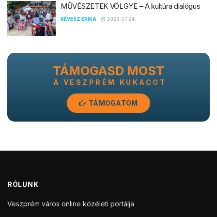
MŰVÉSZETEK VÖLGYE – A kultúra dialógus
RÉVÉSZ ERIKA
2026.07.24.
TÁMOGASD MOST
A VESZPRÉM KUKACOT
TÁMOGATOM
RÓLUNK
Veszprém város online közéleti portálja