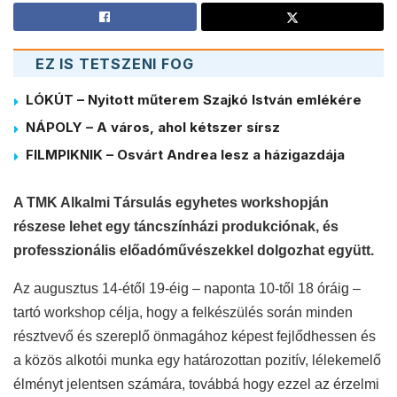
EZ IS TETSZENI FOG
LÓKÚT – Nyitott műterem Szajkó István emlékére
NÁPOLY – A város, ahol kétszer sírsz
FILMPIKNIK – Osvárt Andrea lesz a házigazdája
A TMK Alkalmi Társulá
s
egyhetes workshopján
részese lehet egy táncszínházi produkciónak, és
professzionális előadóművészekkel dolgozhat együtt.
Az augusztus 14-étől 19-éig – naponta 10-től 18 óráig –
tartó workshop célja, hogy a felkészülés során minden
résztvevő és szereplő önmagához képest fejlődhessen és
a közös alkotói munka egy határozottan pozitív, lélekemelő
élményt jelentsen számára, továbbá hogy ezzel az érzelmi