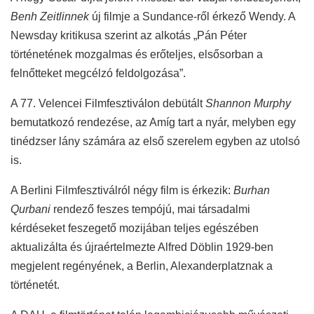
Benh Zeitlinnek
új filmje a Sundance-ről érkező Wendy. A
Newsday kritikusa szerint az alkotás „Pán Péter
történetének mozgalmas és erőteljes, elsősorban a
felnőtteket megcélzó feldolgozása”.
A 77. Velencei Filmfesztiválon debütált
Shannon Murphy
bemutatkozó rendezése, az Amíg tart a nyár, melyben egy
tinédzser lány számára az első szerelem egyben az utolsó
is.
A Berlini Filmfesztiválról négy film is érkezik:
Burhan
Qurbani
rendező feszes tempójú, mai társadalmi
kérdéseket feszegető mozijában teljes egészében
aktualizálta és újraértelmezte Alfred Döblin 1929-ben
megjelent regényének, a Berlin, Alexanderplatznak a
történetét.