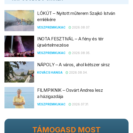
LÓKÚT – Nyitott műterem Szajkó István
emlékére
VESZPREMKUKAC
2026.08.07.
INOTA FESZTIVÁL – A fény és tér
újraértelmezése
VESZPREMKUKAC
2026.08.05.
NÁPOLY – A város, ahol kétszer sírsz
KOVÁCS HANGA
2026.08.04.
FILMPIKNIK – Osvárt Andrea lesz
a házigazdája
VESZPREMKUKAC
2026.07.31.
TÁMOGASD MOST