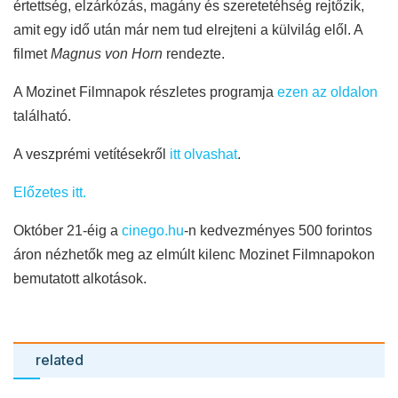
értettség, elzárkózás, magány és szeretetéhség rejtőzik,
amit egy idő után már nem tud elrejteni a külvilág elől. A
filmet
Magnus von Horn
rendezte.
A Mozinet Filmnapok részletes programja
ezen az oldalon
található.
A veszprémi vetítésekről
itt olvashat
.
Előzetes itt.
Október 21-éig a
cinego.hu
-n kedvezményes 500 forintos
áron nézhetők meg az elmúlt kilenc Mozinet Filmnapokon
bemutatott alkotások.
related