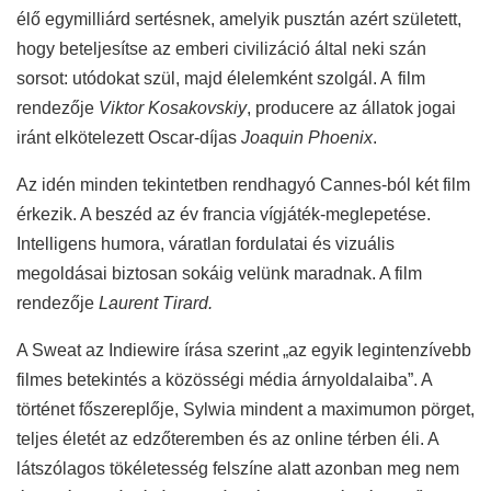
élő egymilliárd sertésnek, amelyik pusztán azért született,
hogy beteljesítse az emberi civilizáció által neki szán
sorsot: utódokat szül, majd élelemként szolgál. A
film
rendezője
Viktor Kosakovskiy
, producere az állatok jogai
iránt elkötelezett Oscar-díjas
Joaquin Phoenix
.
Az idén minden tekintetben rendhagyó Cannes-ból két film
érkezik. A beszéd az év francia vígjáték-meglepetése.
Intelligens humora, váratlan fordulatai és vizuális
megoldásai biztosan sokáig velünk maradnak. A film
rendezője
Laurent Tirard.
A Sweat az Indiewire írása szerint „az egyik legintenzívebb
filmes betekintés a közösségi média árnyoldalaiba”. A
történet főszereplője, Sylwia mindent a maximumon pörget,
teljes életét az edzőteremben és az online térben éli. A
látszólagos tökéletesség felszíne alatt azonban meg nem