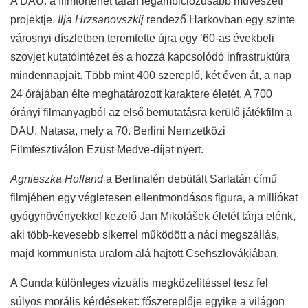
A DAU. a filmtörténet talán legambiciózusabb művészeti
projektje.
Ilja Hrzsanovszkij
rendező Harkovban egy szinte
városnyi díszletben teremtette újra egy ’60-as évekbeli
szovjet kutatóintézet és a hozzá kapcsolódó infrastruktúra
mindennapjait. Több mint 400 szereplő, két éven át, a nap
24 órájában élte meghatározott karaktere életét. A 700
órányi filmanyagból az első bemutatásra kerülő játékfilm a
DAU. Natasa, mely a 70. Berlini Nemzetközi
Filmfesztiválon Ezüst Medve-díjat nyert.
Agnieszka Holland
a Berlinalén debütált Sarlatán című
filmjében egy végletesen ellentmondásos figura, a milliókat
gyógynövényekkel kezelő Jan Mikolášek életét tárja elénk,
aki több-kevesebb sikerrel működött a náci megszállás,
majd kommunista uralom alá hajtott Csehszlovákiában.
A Gunda különleges vizuális megközelítéssel tesz fel
súlyos morális kérdéseket: főszereplője egyike a világon