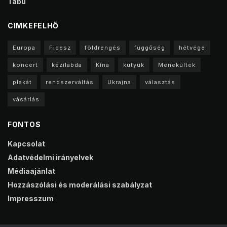
Tabu
CIMKEFELHŐ
Europa
Fidesz
földrengés
függőség
hétvége
koncert
kézilabda
Kína
kütyük
Menekültek
plakát
rendszerváltás
Ukrajna
választás
vásárlás
FONTOS
Kapcsolat
Adatvédelmi irányelvek
Médiaajánlat
Hozzászólási és moderálási szabályzat
Impresszum