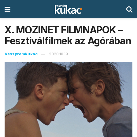
X. MOZINET FILMNAPOK –
Fesztiválfilmek az Agórában
Veszpremkukac
2020.10.19.