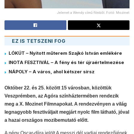
Jelenet a Wendy című filmből. Fotó: Mozinet
EZ IS TETSZENI FOG
LÓKÚT – Nyitott műterem Szajkó István emlékére
INOTA FESZTIVÁL – A fény és tér újraértelmezése
NÁPOLY – A város, ahol kétszer sírsz
Október 22. és 25. között 15 városban, közöttük
Veszprémben, az Agóra színháztermében rendezik
meg a X. Mozinet Filmnapokat. A rendezvényen a világ
legnagyobb fesztiváljait megjárt nyolc film látható, jóval
a hazai országos mozibemutató előtt.
A négy Oscar-díjra jelölt A messzi dél vadjai rendezőjének,