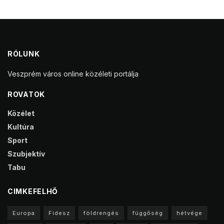
RÓLUNK
Veszprém város online közéleti portálja
ROVATOK
Közélet
Kultúra
Sport
Szubjektív
Tabu
CIMKEFELHŐ
Europa
Fidesz
földrengés
függőség
hétvége