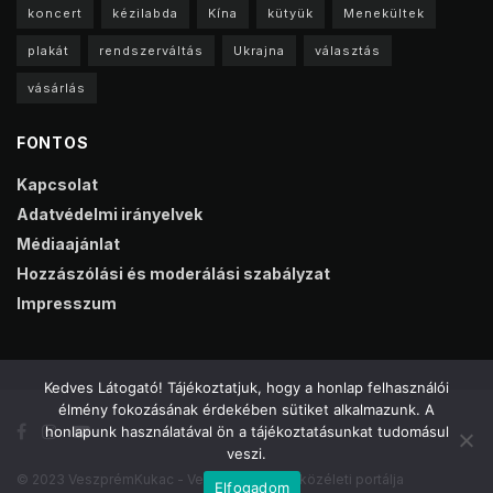
koncert
kézilabda
Kína
kütyük
Menekültek
plakát
rendszerváltás
Ukrajna
választás
vásárlás
FONTOS
Kapcsolat
Adatvédelmi irányelvek
Médiaajánlat
Hozzászólási és moderálási szabályzat
Impresszum
Kedves Látogató! Tájékoztatjuk, hogy a honlap felhasználói
élmény fokozásának érdekében sütiket alkalmazunk. A
honlapunk használatával ön a tájékoztatásunkat tudomásul
veszi.
© 2023 VeszprémKukac - Veszprém online közéleti portálja
Elfogadom