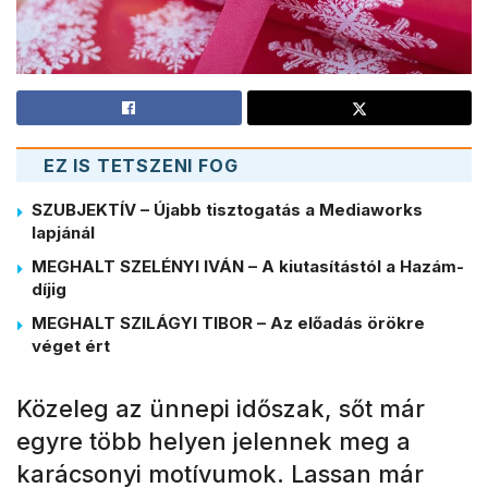
EZ IS TETSZENI FOG
SZUBJEKTÍV – Újabb tisztogatás a Mediaworks
lapjánál
MEGHALT SZELÉNYI IVÁN – A kiutasítástól a Hazám-
díjig
MEGHALT SZILÁGYI TIBOR – Az előadás örökre
véget ért
Közeleg az ünnepi időszak, sőt már
egyre több helyen jelennek meg a
karácsonyi motívumok. Lassan már