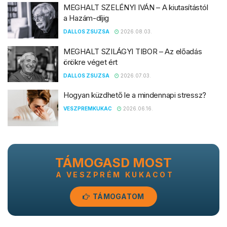
MEGHALT SZELÉNYI IVÁN – A kiutasítástól
a Hazám-díjig
DALLOS ZSUZSA
2026.08.03.
MEGHALT SZILÁGYI TIBOR – Az előadás
örökre véget ért
DALLOS ZSUZSA
2026.07.03.
Hogyan küzdhető le a mindennapi stressz?
VESZPREMKUKAC
2026.06.16.
TÁMOGASD MOST
A VESZPRÉM KUKACOT
TÁMOGATOM