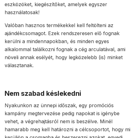
eszközöket, kiegészítőket, amelyek egyszer
használatosak!
Valóban hasznos termékekkel kell feltölteni az
ajándékcsomagot. Ezek rendszeresen elő fognak
kerülni a mindennapokban, és minden egyes
alkalommal találkozni fognak a cég arculatával, ami
növeli annak esélyét, hogy legközelebb (is) minket
választanak.
Nem szabad késlekedni
Nyakunkon az ünnepi időszak, egy promóciós
kampány megtervezése pedig napokat is igénybe
vehet, a végrehajtásról nem is beszélve. Minél
hamarabb meg kell határozni a célcsoportot, hogy mi
kerüljön a csomagba és beszerezni azokat, egyedi