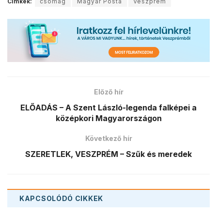
Címkék:
csomag
Magyar Posta
Veszprém
Előző hír
ELŐADÁS – A Szent László-legenda falképei a
középkori Magyarországon
Következő hír
SZERETLEK, VESZPRÉM – Szűk és meredek
KAPCSOLÓDÓ
CIKKEK