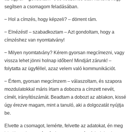
segítsen a csomagom feladásában.
–
Hol a címzés, hogy képzeli? – dörrent rám.
–
Elnézést! – szabadkoztam – Azt gondoltam, hogy a
címzéshez van nyomtatvány!
–
Milyen nyomtatvány? Kérem gyorsan megcímezni, vagy
vissza lehet jönni holnap időben! Mindjárt zárunk! –
folytatta az ügyféllel, azaz velem való kommunikációt.
–
Értem, gyorsan megcímzem – válaszoltam, és szapora
mozdulatokkal máris írtam a dobozra a címzett nevét,
címét, irányítószámát. Beadtam a dobozt az ablakon, kissé
úgy érezve magam, mint a tanuló, aki a dolgozatát nyújtja
be.
Elvette a csomagot, lemérte, felvette az adatokat, én meg