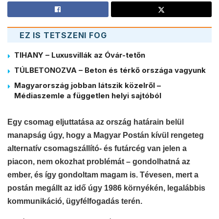
EZ IS TETSZENI FOG
TIHANY – Luxusvillák az Óvár-tetőn
TÚLBETONOZVA – Beton és térkő országa vagyunk
Magyarország jobban látszik közelről –
Médiaszemle a független helyi sajtóból
Egy csomag eljuttatása az ország határain belül
manapság úgy, hogy a Magyar Postán kívül rengeteg
alternatív csomagszállító- és futárcég van jelen a
piacon, nem okozhat problémát – gondolhatná az
ember, és így gondoltam magam is. Tévesen, mert a
postán megállt az idő úgy 1986 környékén, legalábbis
kommunikáció, ügyfélfogadás terén.