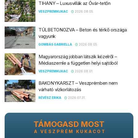
TIHANY – Luxusvillák az Óvár-tetőn
VESZPREMKUKAC
2026.08.05.
TÚLBETONOZVA – Beton és térkő országa
vagyunk
GOMBÁS GABRIELLA
2026.08.05.
Magyarország jobban látszik közelről –
Médiaszemle a független helyi sajtóból
VESZPREMKUKAC
2026.08.01.
BAKONYKARSZT – Veszprémben nem
várható vízkorlátozás
RÉVÉSZ ERIKA
2026.07.31.
TÁMOGASD MOST
A VESZPRÉM KUKACOT