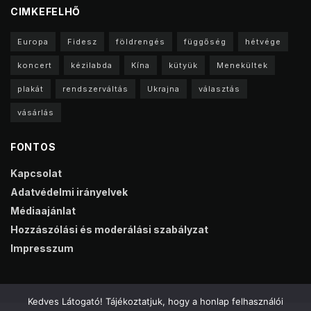
CIMKEFELHŐ
Europa
Fidesz
földrengés
függőség
hétvége
koncert
kézilabda
Kína
kütyük
Menekültek
plakát
rendszerváltás
Ukrajna
választás
vásárlás
FONTOS
Kapcsolat
Adatvédelmi irányelvek
Médiaajánlat
Hozzászólási és moderálási szabályzat
Impresszum
Kedves Látogató! Tájékoztatjuk, hogy a honlap felhasználói