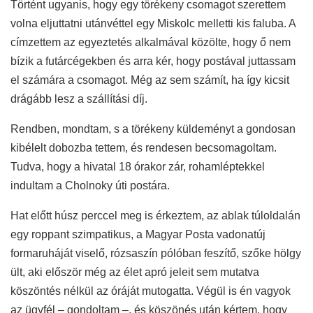
Történt ugyanis, hogy egy törékeny csomagot szerettem
volna eljuttatni utánvéttel egy Miskolc melletti kis faluba. A
címzettem az egyeztetés alkalmával közölte, hogy ő nem
bízik a futárcégekben és arra kér, hogy postával juttassam
el számára a csomagot. Még az sem számít, ha így kicsit
drágább lesz a szállítási díj.
Rendben, mondtam, s a törékeny küldeményt a gondosan
kibélelt dobozba tettem, és rendesen becsomagoltam.
Tudva, hogy a hivatal 18 órakor zár, rohamléptekkel
indultam a Cholnoky úti postára.
Hat előtt húsz perccel meg is érkeztem, az ablak túloldalán
egy roppant szimpatikus, a Magyar Posta vadonatúj
formaruháját viselő, rózsaszín pólóban feszítő, szőke hölgy
ült, aki először még az élet apró jeleit sem mutatva
köszöntés nélkül az óráját mutogatta. Végül is én vagyok
az ügyfél – gondoltam –, és köszönés után kértem, hogy