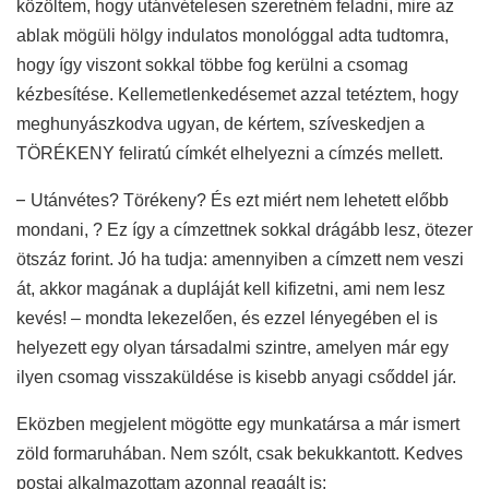
közöltem, hogy utánvételesen szeretném feladni, mire az
ablak mögüli hölgy indulatos monológgal adta tudtomra,
hogy így viszont sokkal többe fog kerülni a csomag
kézbesítése. Kellemetlenkedésemet azzal tetéztem, hogy
meghunyászkodva ugyan, de kértem, szíveskedjen a
TÖRÉKENY feliratú címkét elhelyezni a címzés mellett.
–
Utánvétes? Törékeny? És ezt miért nem lehetett előbb
mondani, ? Ez így a címzettnek sokkal drágább lesz, ötezer
ötszáz forint. Jó ha tudja: amennyiben a címzett nem veszi
át, akkor magának a dupláját kell kifizetni, ami nem lesz
kevés! – mondta lekezelően, és ezzel lényegében el is
helyezett egy olyan társadalmi szintre, amelyen már egy
ilyen csomag visszaküldése is kisebb anyagi csőddel jár.
Eközben megjelent mögötte egy munkatársa a már ismert
zöld formaruhában. Nem szólt, csak bekukkantott. Kedves
postai alkalmazottam azonnal reagált is: